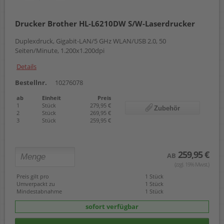
Drucker Brother HL-L6210DW S/W-Laserdrucker
Duplexdruck, Gigabit-LAN/5 GHz WLAN/USB 2.0, 50
Seiten/Minute, 1.200x1.200dpi
Details
Bestellnr.
10276078
ab
Einheit
Preis
1
Stück
279,95 €
Zubehör
2
Stück
269,95 €
3
Stück
259,95 €
259,95 €
AB
(zzgl. 19% Mwst.)
Preis gilt pro
1 Stück
Umverpackt zu
1 Stück
Mindestabnahme
1 Stück
sofort verfügbar