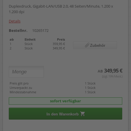
Duplexdruck, Gigabit-LAN/USB 2.0, 48 Seiten/Minute, 1.200 x
1.200 dpi
Details
Bestellnr.
10265172
ab
Einheit
Preis
1
Stück
359,95 €
Zubehör
2
Stück
349,95 €
349,95 €
AB
(zzgl. 19% Mwst.)
Preis gilt pro
1 Stück
Umverpackt zu
1 Stück
Mindestabnahme
1 Stück
sofort verfügbar
In den Warenkorb