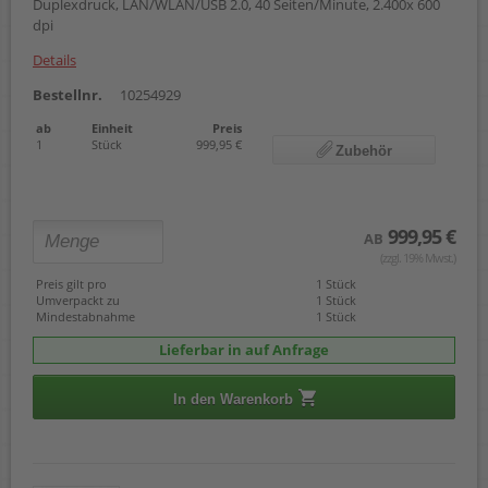
Duplexdruck, LAN/WLAN/USB 2.0, 40 Seiten/Minute, 2.400x 600
dpi
Details
Bestellnr.
10254929
ab
Einheit
Preis
1
Stück
999,95 €
Zubehör
999,95 €
AB
(zzgl. 19% Mwst.)
Preis gilt pro
1 Stück
Umverpackt zu
1 Stück
Mindestabnahme
1 Stück
Lieferbar in auf Anfrage
In den Warenkorb