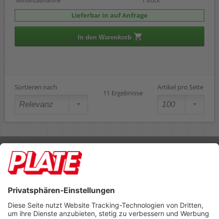
Mindestabnahme
1 Stück
Lieferbar in auf Anfrage
In den Warenkorb
Sortieren nach
Artikel pro Seite
11 Ergebnisse
Rufen Sie uns an 04298 401-0
Lieferbedingungen
Impressum
Kontakt
Footer anzeigen
PLATE Büromaterial Vertriebs GmbH