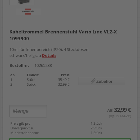
Kabeltrommel Brennenstuhl Vario Line VL2-X
1093900
10m, für Innenbereich (IP20), 4 Steckdosen,
schwarz/hellgrau
Details
Bestellnr.
10265238
ab
Einheit
Preis
1
Stück
35,49 €
Zubehör
2
Stück
32,99 €
32,99 €
AB
(zzgl. 19% Mwst.)
Preis gilt pro
1 Stück
Umverpackt zu
2 Stück
Mindestabnahme
1 Stück