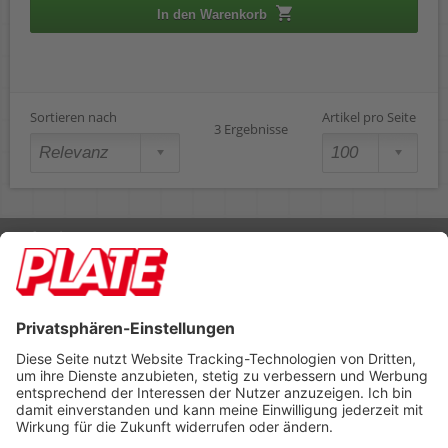
In den Warenkorb
Sortieren nach
Artikel pro Seite
3 Ergebnisse
Rufen Sie uns an 04298 401-0
Lieferbedingungen
Impressum
Kontakt
Footer anzeigen
PLATE Büromaterial Vertriebs GmbH
Hilligenwarf 5
28865 Lilienthal