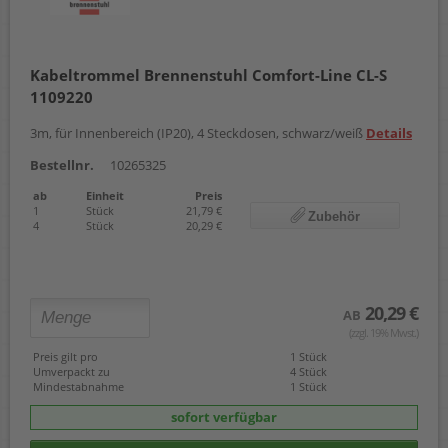
Kabeltrommel Brennenstuhl Comfort-Line CL-S
1109220
3m, für Innenbereich (IP20), 4 Steckdosen, schwarz/weiß
Details
Bestellnr.
10265325
ab
Einheit
Preis
1
Stück
21,79 €
Zubehör
4
Stück
20,29 €
20,29 €
AB
(zzgl. 19% Mwst.)
Preis gilt pro
1 Stück
Umverpackt zu
4 Stück
Mindestabnahme
1 Stück
sofort verfügbar