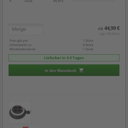
4
Stück
44,99 €
44,99 €
AB
(zzgl. 19% Mwst.)
Preis gilt pro
1 Stück
Umverpackt zu
4 Stück
Mindestabnahme
1 Stück
Lieferbar in 3-5 Tagen
In den Warenkorb