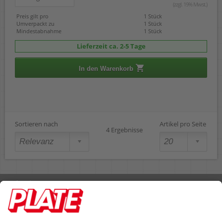
(zzgl. 19% Mwst.)
Preis gilt pro
1 Stück
Umverpackt zu
1 Stück
Mindestabnahme
1 Stück
Lieferzeit ca. 2-5 Tage
In den Warenkorb
Sortieren nach
Artikel pro Seite
4 Ergebnisse
Rufen Sie uns an 04298 401-0
Lieferbedingungen
Impressum
Kontakt