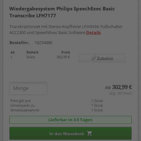
Wiedergabesystem Philips SpeechExec Basic
Transcribe LFH7177
Transkriptionset mit Stereo-Kopfhörer LFH0334, Fußschalter
ACC2300 und SpeechExec Basic Software
Details
Bestellnr.
10254080
ab
Einheit
Preis
1
Stück
302,99 €
Zubehör
302,99 €
AB
(zzgl. 19% Mwst.)
Preis gilt pro
1 Stück
Umverpackt zu
1 Stück
Mindestabnahme
1 Stück
Lieferbar in 3-5 Tagen
In den Warenkorb