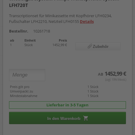
LFH720T
Transcriptionset für Minikassette mit Kopfhörer LFH0234,
Fußschalter LFH2210, Netzteil LFH0155
Details
Bestellnr.
10261718
ab
Einheit
Preis
1
Stück
1452,99 €
Zubehör
1452,99 €
AB
(zzgl. 19% Mwst.)
Preis gilt pro
1 Stück
Umverpackt zu
1 Stück
Mindestabnahme
1 Stück
Lieferbar in 3-5 Tagen
In den Warenkorb