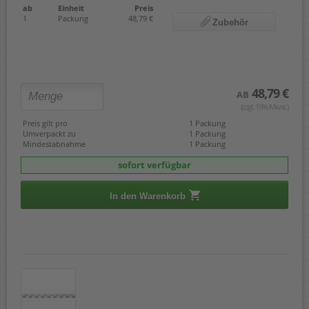
ab
Einheit
Preis
1
Packung
48,79 €
Zubehör
48,79 €
AB
(zzgl. 19% Mwst.)
Preis gilt pro
1 Packung
Umverpackt zu
1 Packung
Mindestabnahme
1 Packung
sofort verfügbar
In den Warenkorb