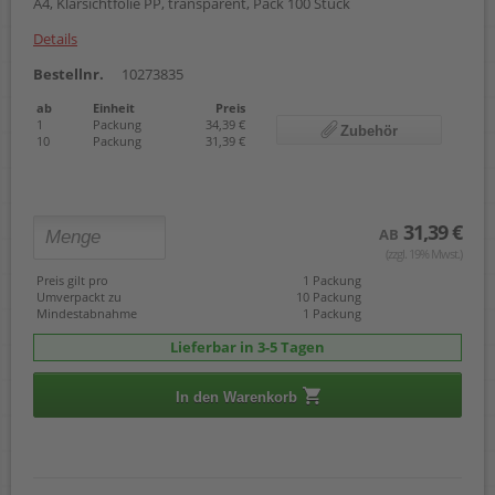
A4, Klarsichtfolie PP, transparent, Pack 100 Stück
Details
Bestellnr.
10273835
ab
Einheit
Preis
1
Packung
34,39 €
Zubehör
10
Packung
31,39 €
31,39 €
AB
(zzgl. 19% Mwst.)
Preis gilt pro
1 Packung
Umverpackt zu
10 Packung
Mindestabnahme
1 Packung
Lieferbar in 3-5 Tagen
In den Warenkorb