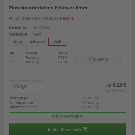
Plastikbinderücken Fellowes 6mm
A4, 21 Ringe, Pack 100 Stück
Details
Bestellnr.
10273809
Variation
weiß
blau
schwarz
weiß
ab
Einheit
Preis
1
Packung
7,51 €
Zubehör
10
Packung
6,25 €
6,25 €
AB
(zzgl. 19% Mwst.)
Preis gilt pro
1 Packung
Umverpackt zu
10 Packung
Mindestabnahme
1 Packung
sofort verfügbar
In den Warenkorb