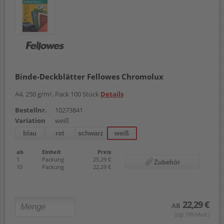
Binde-Deckblätter Fellowes Chromolux
A4, 250 g/m², Pack 100 Stück
Details
Bestellnr.
10273841
Variation
weiß
blau
rot
schwarz
weiß
ab
Einheit
Preis
1
Packung
25,29 €
Zubehör
10
Packung
22,29 €
22,29 €
AB
(zzgl. 19% Mwst.)