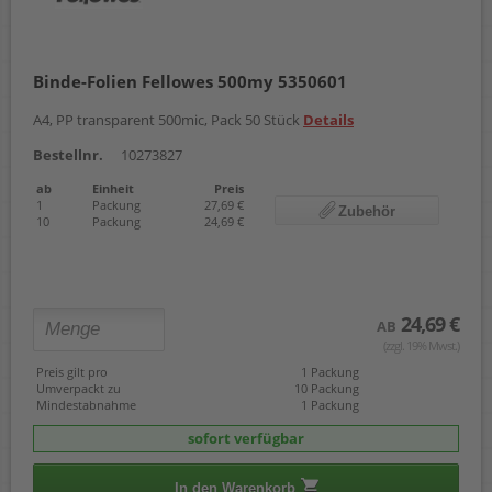
Binde-Folien Fellowes 500my 5350601
A4, PP transparent 500mic, Pack 50 Stück
Details
Bestellnr.
10273827
ab
Einheit
Preis
1
Packung
27,69 €
Zubehör
10
Packung
24,69 €
24,69 €
AB
(zzgl. 19% Mwst.)
Preis gilt pro
1 Packung
Umverpackt zu
10 Packung
Mindestabnahme
1 Packung
sofort verfügbar
In den Warenkorb