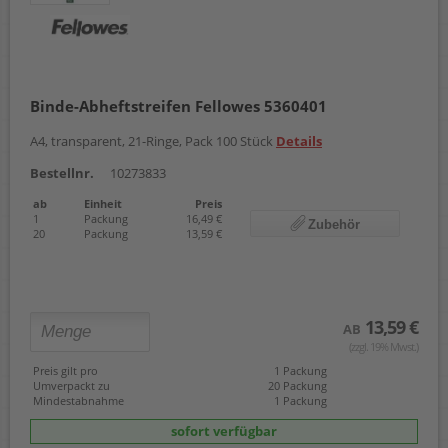
Binde-Abheftstreifen Fellowes 5360401
A4, transparent, 21-Ringe, Pack 100 Stück
Details
Bestellnr.
10273833
ab
Einheit
Preis
1
Packung
16,49 €
Zubehör
20
Packung
13,59 €
13,59 €
AB
(zzgl. 19% Mwst.)
Preis gilt pro
1 Packung
Umverpackt zu
20 Packung
Mindestabnahme
1 Packung
sofort verfügbar