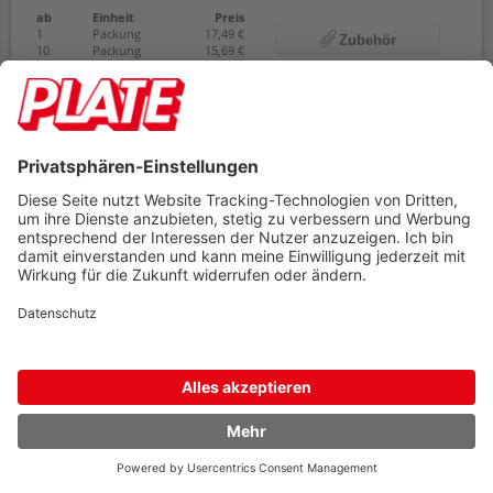
ab
Einheit
Preis
1
Packung
17,49 €
Zubehör
10
Packung
15,69 €
15,69 €
AB
(zzgl. 19% Mwst.)
Preis gilt pro
1 Packung
Umverpackt zu
10 Packung
Mindestabnahme
1 Packung
sofort verfügbar
In den Warenkorb
Sortieren nach
Artikel pro Seite
87 Ergebnisse