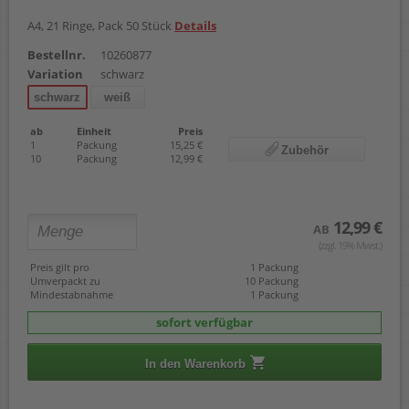
A4, 21 Ringe, Pack 50 Stück
Details
Bestellnr.
10260877
Variation
schwarz
schwarz
weiß
ab
Einheit
Preis
1
Packung
15,25 €
Zubehör
10
Packung
12,99 €
12,99 €
AB
(zzgl. 19% Mwst.)
Preis gilt pro
1 Packung
Umverpackt zu
10 Packung
Mindestabnahme
1 Packung
sofort verfügbar
In den Warenkorb