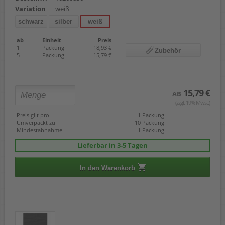
Variation
weiß
schwarz
silber
weiß
ab
Einheit
Preis
1
Packung
18,93 €
Zubehör
5
Packung
15,79 €
15,79 €
AB
(zzgl. 19% Mwst.)
Preis gilt pro
1 Packung
Umverpackt zu
10 Packung
Mindestabnahme
1 Packung
Lieferbar in 3-5 Tagen
In den Warenkorb