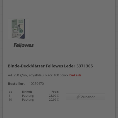
Binde-Deckblätter Fellowes Leder 5371305
A4, 250 g/m², royalblau, Pack 100 Stück
Details
Bestellnr.
10259470
ab
Einheit
Preis
1
Packung
23,99 €
Zubehör
10
Packung
20,99 €