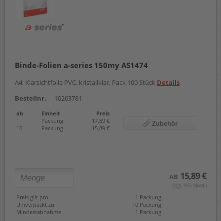
Binde-Folien a-series 150my AS1474
A4, Klarsichtfolie PVC, kristallklar, Pack 100 Stück
Details
Bestellnr.
10263781
ab
Einheit
Preis
1
Packung
17,89 €
Zubehör
10
Packung
15,89 €
15,89 €
AB
(zzgl. 19% Mwst.)
Preis gilt pro
1 Packung
Umverpackt zu
10 Packung
Mindestabnahme
1 Packung