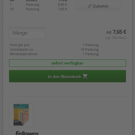
1
Packung
8,85 €
Zubehör
10
Packung
7,65 €
7,65 €
AB
(zzgl. 19% Mwst.)
Preis gilt pro
1 Packung
Umverpackt zu
10 Packung
Mindestabnahme
1 Packung
sofort verfügbar
In den Warenkorb