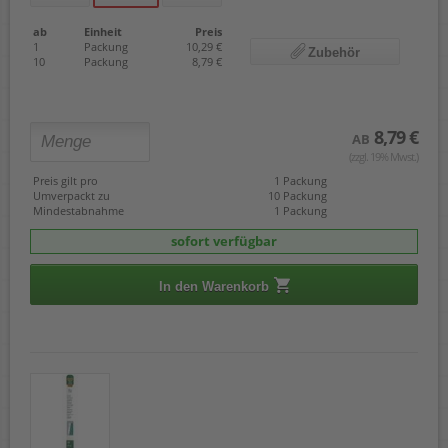
ab
Einheit
Preis
1
Packung
10,29 €
Zubehör
10
Packung
8,79 €
8,79 €
AB
(zzgl. 19% Mwst.)
Preis gilt pro
1 Packung
Umverpackt zu
10 Packung
Mindestabnahme
1 Packung
sofort verfügbar
In den Warenkorb