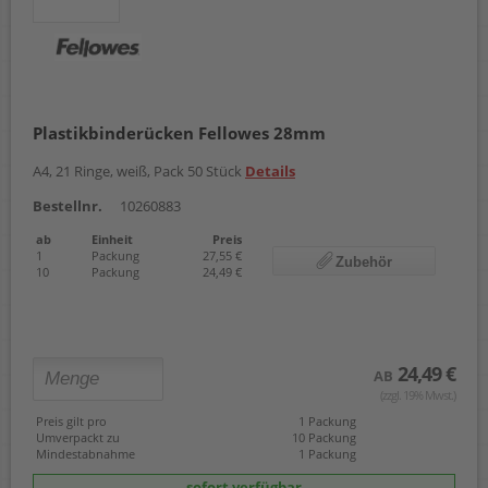
Plastikbinderücken Fellowes 28mm
A4, 21 Ringe, weiß, Pack 50 Stück
Details
Bestellnr.
10260883
ab
Einheit
Preis
1
Packung
27,55 €
Zubehör
10
Packung
24,49 €
24,49 €
AB
(zzgl. 19% Mwst.)
Preis gilt pro
1 Packung
Umverpackt zu
10 Packung
Mindestabnahme
1 Packung
sofort verfügbar