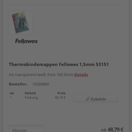
Thermobindemappen Fellowes 1,5mm 53151
A4, transparent/weiß, Pack 100 Stück
Details
Bestellnr.
10260800
ab
Einheit
Preis
1
Packung
48,79 €
Zubehör
48,79 €
AB