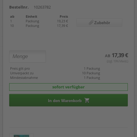
Bestellnr.
10263782
ab
Einheit
Preis
1
Packung
19,23 €
Zubehör
10
Packung
17,39 €
17,39 €
AB
(zzgl. 19% Mwst.)
Preis gilt pro
1 Packung
Umverpackt zu
10 Packung
Mindestabnahme
1 Packung
sofort verfügbar
In den Warenkorb