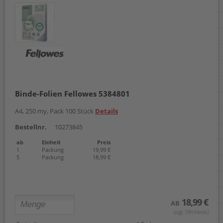
Binde-Folien Fellowes 5384801
A4, 250 my, Pack 100 Stück
Details
Bestellnr.
10273845
ab
Einheit
Preis
1
Packung
19,99 €
5
Packung
18,99 €
18,99 €
AB
(zzgl. 19% Mwst.)