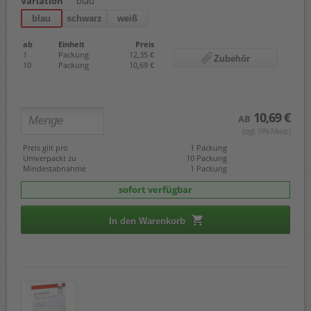
Variation
blau
blau
schwarz
weiß
ab
Einheit
Preis
1
Packung
12,35 €
Zubehör
10
Packung
10,69 €
10,69 €
AB
(zzgl. 19% Mwst.)
Preis gilt pro
1 Packung
Umverpackt zu
10 Packung
Mindestabnahme
1 Packung
sofort verfügbar
In den Warenkorb