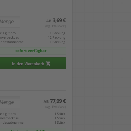
3,69 €
AB
(zzgl. 19% Mwst.)
eis gilt pro
1 Packung
mverpackt zu
12 Packung
indestabnahme
1 Packung
sofort verfügbar
In den Warenkorb
77,99 €
AB
(zzgl. 19% Mwst.)
eis gilt pro
1 Stück
mverpackt zu
1 Stück
indestabnahme
1 Stück