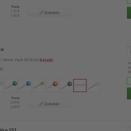
Preis
1,75 €
Zubehör
1,65 €
co
e: 16mm, Pack 20 Stück
Details
Pr
U
45
M
Preis
2,79 €
Zubehör
2,39 €
Alco 151