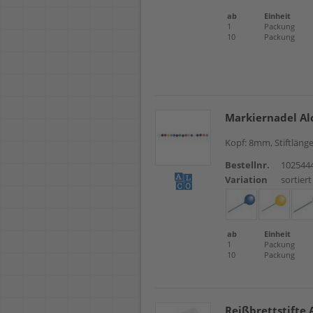
ab
Einheit
1
Packung
10
Packung
Markiernadel Al
Kopf: 8mm, Stiftläng
Bestellnr.
102544
Variation
sortiert
ab
Einheit
1
Packung
10
Packung
Reißbrettstifte 