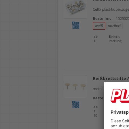
Cello plastiküberzog
Bestellnr.
102502
weiß
sortiert
ab
Einheit
1
Packung
Reißbrettstifte 
metallüberkapselt, v
Bestellnr.
102502
ab
Einheit
1
Packung
10
Packung