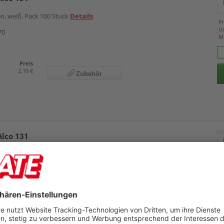
en, weiß, Pack 100 Stück
Details
Pr
U
70
M
Preis
2,19 €
Zubehör
Alco 131
ermessingt, Pack 100 Stück
Details
Pr
U
68
M
Preis
2,45 €
Zubehör
2,35 €