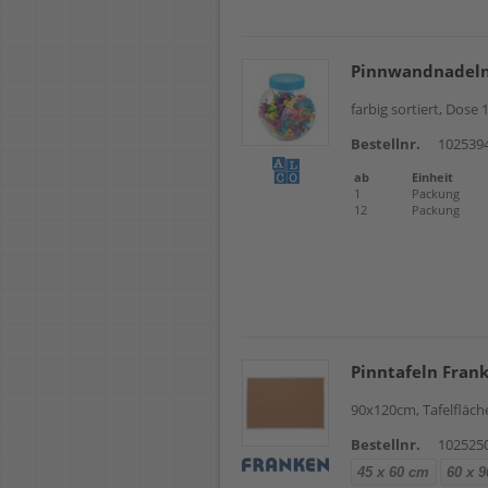
Pinnwandnadeln
farbig sortiert, Dose
Bestellnr.
102539
ab
Einheit
1
Packung
12
Packung
Pinntafeln Frank
90x120cm, Tafelfläch
Bestellnr.
102525
45 x 60 cm
60 x 