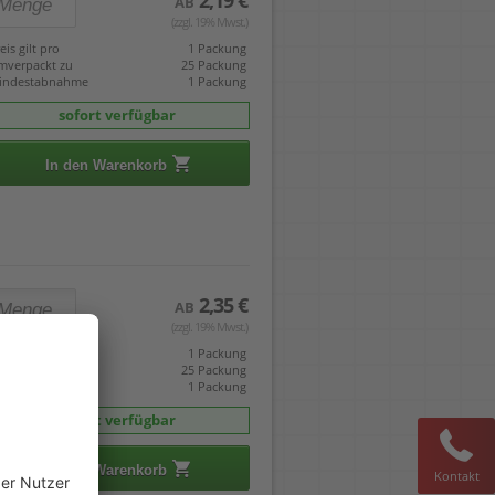
2,19 €
AB
(zzgl. 19% Mwst.)
eis gilt pro
1 Packung
mverpackt zu
25 Packung
indestabnahme
1 Packung
sofort verfügbar
In den Warenkorb
2,35 €
AB
(zzgl. 19% Mwst.)
eis gilt pro
1 Packung
mverpackt zu
25 Packung
indestabnahme
1 Packung
sofort verfügbar
In den Warenkorb
Kontakt