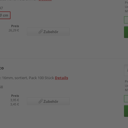
Pr
U
97
M
80 cm
Preis
26,29 €
Zubehör
co
: 16mm, sortiert, Pack 100 Stück
Details
Pr
U
68
M
Preis
3,95 €
Zubehör
3,45 €