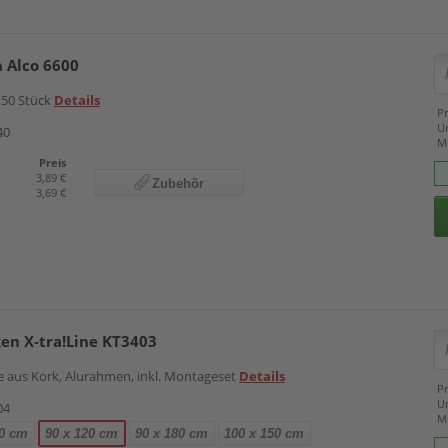
 Alco 6600
 150 Stück
Details
Pr
U
40
M
Preis
3,89 €
Zubehör
3,69 €
en X-tra!Line KT3403
e aus Kork, Alurahmen, inkl. Montageset
Details
Pr
U
04
M
90 cm
90 x 120 cm
90 x 180 cm
100 x 150 cm