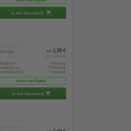
sofort verfügbar
In den Warenkorb
2,39 €
AB
(zzgl. 19% Mwst.)
eis gilt pro
1 Packung
mverpackt zu
10 Packung
indestabnahme
1 Packung
sofort verfügbar
In den Warenkorb