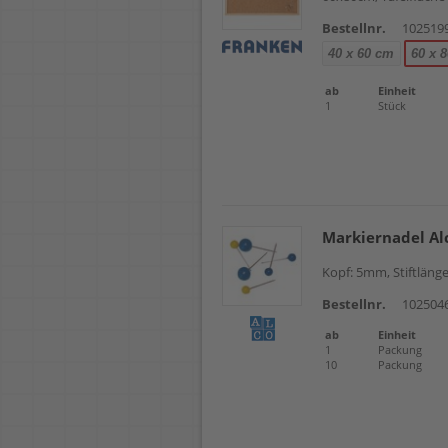
Bestellnr.
102519
40 x 60 cm
60 x 
ab
Einheit
1
Stück
Markiernadel Al
Kopf: 5mm, Stiftlänge
Bestellnr.
102504
ab
Einheit
1
Packung
10
Packung