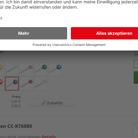
co
e: 16mm, Pack 100 Stück
Details
Pr
U
49
M
z
Preis
3,95 €
Zubehör
3,45 €
ken CC-KT6080
e aus Kork, Holzrahmen
Details