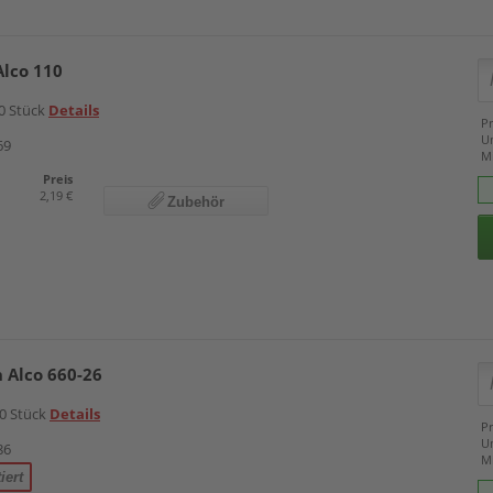
Alco 110
0 Stück
Details
Pr
U
69
M
Preis
2,19 €
Zubehör
 Alco 660-26
20 Stück
Details
Pr
U
86
M
iert