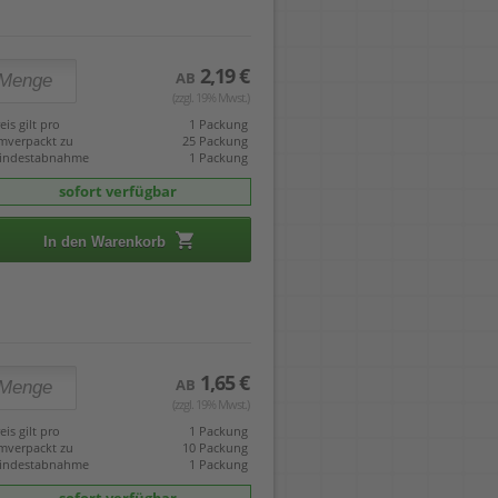
2,19 €
AB
(zzgl. 19% Mwst.)
eis gilt pro
1 Packung
mverpackt zu
25 Packung
indestabnahme
1 Packung
sofort verfügbar
In den Warenkorb
1,65 €
AB
(zzgl. 19% Mwst.)
eis gilt pro
1 Packung
mverpackt zu
10 Packung
indestabnahme
1 Packung