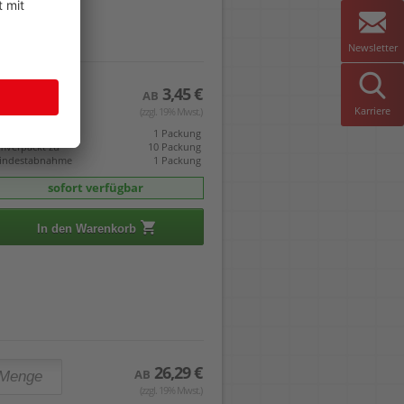
Newsletter
3,45 €
AB
Karriere
(zzgl. 19% Mwst.)
eis gilt pro
1 Packung
mverpackt zu
10 Packung
indestabnahme
1 Packung
sofort verfügbar
In den Warenkorb
26,29 €
AB
(zzgl. 19% Mwst.)