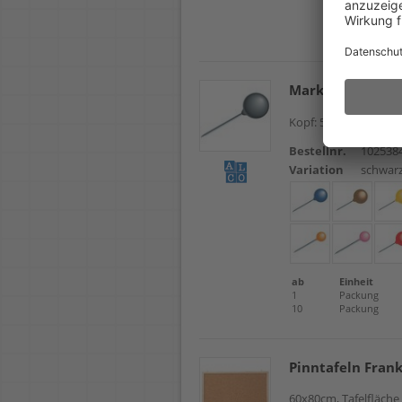
Markiernadel Al
Kopf: 5mm, Stiftläng
Bestellnr.
102538
Variation
schwar
ab
Einheit
1
Packung
10
Packung
Pinntafeln Fran
60x80cm, Tafelfläch