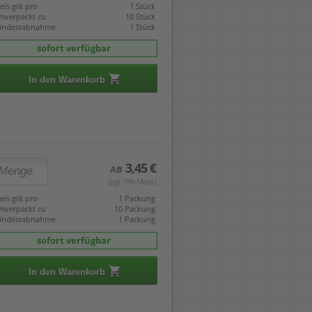
eis gilt pro
1 Stück
mverpackt zu
10 Stück
indestabnahme
1 Stück
sofort verfügbar
In den Warenkorb
3,45 €
AB
(zzgl. 19% Mwst.)
eis gilt pro
1 Packung
mverpackt zu
10 Packung
indestabnahme
1 Packung
sofort verfügbar
In den Warenkorb