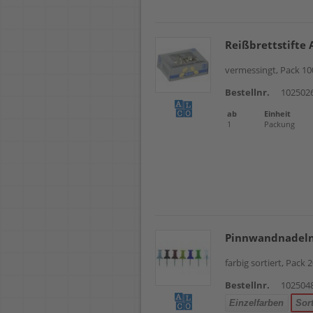
Reißbrettstifte 
vermessingt, Pack 10
Bestellnr.
102502
ab
Einheit
1
Packung
Pinnwandnadeln
farbig sortiert, Pack 
Bestellnr.
102504
Einzelfarben
Sort