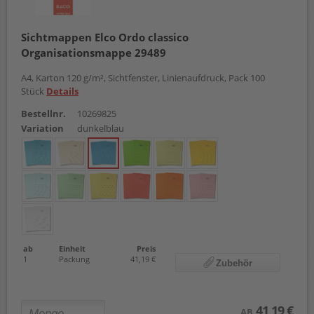
Sichtmappen Elco Ordo classico
Organisationsmappe 29489
A4, Karton 120 g/m², Sichtfenster, Linienaufdruck, Pack 100
Stück
Details
Bestellnr.
10269825
Variation
dunkelblau
ab
Einheit
Preis
1
Packung
41,19 €
Zubehör
41,19 €
AB