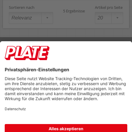
Sortieren nach
Artikel pro Seite
5 Ergebnisse
Rufen Sie uns an 04298 401-0
Lieferbedingungen
Impressum
Kontakt
Footer anzeigen
PLATE Büromaterial Vertriebs GmbH
Hilligenwarf 5
28865 Lilienthal
Tel: 04298 401-0
Fax: 04298 401-140
info@plate.de