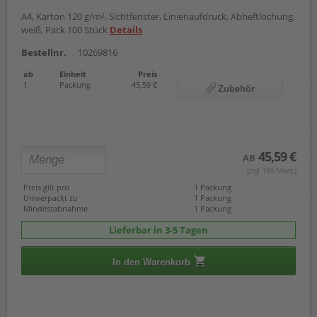
A4, Karton 120 g/m², Sichtfenster, Linienaufdruck, Abheftlochung,
weiß, Pack 100 Stück
Details
Bestellnr.
10269816
ab
Einheit
Preis
1
Packung
45,59 €
Zubehör
45,59 €
AB
(zzgl. 19% Mwst.)
Preis gilt pro
1 Packung
Umverpackt zu
1 Packung
Mindestabnahme
1 Packung
Lieferbar in 3-5 Tagen
In den Warenkorb