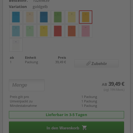
Bestellnr.
10269839
Variation
goldgelb
ab
Einheit
Preis
1
Packung
39,49 €
Zubehör
39,49 €
AB
(zzgl. 19% Mwst.)
Preis gilt pro
1 Packung
Umverpackt zu
1 Packung
Mindestabnahme
1 Packung
Lieferbar in 3-5 Tagen
In den Warenkorb