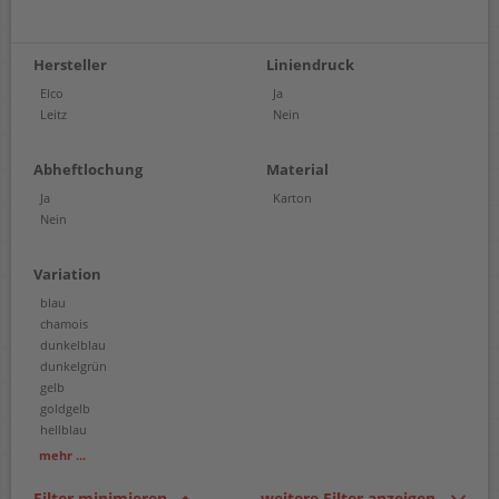
Hersteller
Liniendruck
Elco
Ja
Leitz
Nein
Abheftlochung
Material
Ja
Karton
Nein
Variation
blau
chamois
dunkelblau
dunkelgrün
gelb
goldgelb
hellblau
hellgrün
mehr ...
kanariengelb
kirschrot
Filter minimieren
weitere Filter anzeigen