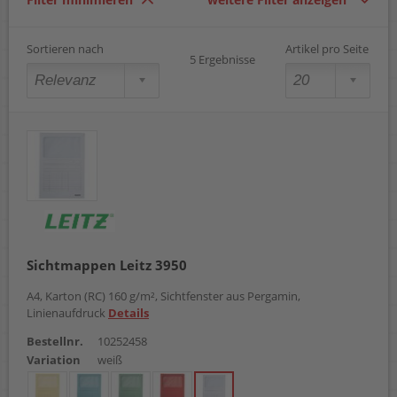
orange
rosa
rot
Sortieren nach
Artikel pro Seite
5 Ergebnisse
weiß
Sichtmappen Leitz 3950
A4, Karton (RC) 160 g/m², Sichtfenster aus Pergamin,
Linienaufdruck
Details
Bestellnr.
10252458
Variation
weiß