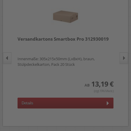
7
Versandkartons Smartbox Pro 312930019
Ve
Innenmaße: 305x215x50mm (LxBxH), braun,
In
Stülpdeckelkarton, Pack 20 Stück
Stü
 €
13,19 €
AB
wst.)
(zzgl.19% Mwst.)
Details
D