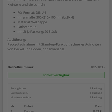
Kleinteile und vieles mehr.
Für Format: DIN A4
Innenmaße: 305x215x100mm (LxBxH)
Material: Wellpappe
Farbe: braun
Inhalt je Packung: 20 Stück
Ausführung:
Packgutaufnahme mit Stand-up-Funktion, schnelles Aufrichten
von Deckel und Boden, höhenvariabel.
Bestellnummer:
10271035
sofort verfügbar
Preis gilt pro
1 Packung
Umverpackt zu
1 Packung
Mindestabnahme
1 Packung
ab
Einheit
Preis
1
Packung
16,29 €