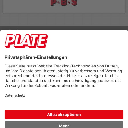
Rufen Sie uns an 04298 401-0
Lieferbedingungen
Impressum
Kontakt
Footer anzeigen
PLATE Büromaterial Vertriebs GmbH
Hilligenwarf 5
28865 Lilienthal
Tel: 04298 401-0
Fax: 04298 401-140
info@plate.de