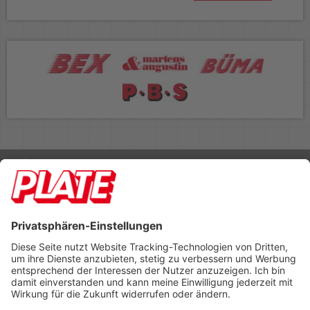
Rufen Sie uns an 04298 401-0
Lieferbedingungen
Impressum
Kontakt
Footer anzeigen
PLATE Büromaterial Vertriebs GmbH
Hilligenwarf 5
28865 Lilienthal