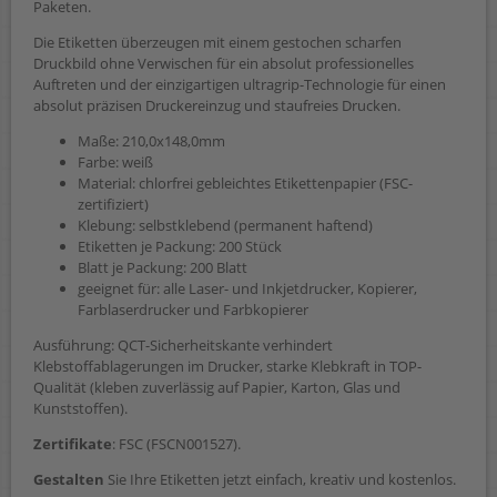
Paketen.
Die Etiketten überzeugen mit einem gestochen scharfen
Druckbild ohne Verwischen für ein absolut professionelles
Auftreten und der einzigartigen ultragrip-Technologie für einen
absolut präzisen Druckereinzug und staufreies Drucken.
Maße: 210,0x148,0mm
Farbe: weiß
Material: chlorfrei gebleichtes Etikettenpapier (FSC-
zertifiziert)
Klebung: selbstklebend (permanent haftend)
Etiketten je Packung: 200 Stück
Blatt je Packung: 200 Blatt
geeignet für: alle Laser- und Inkjetdrucker, Kopierer,
Farblaserdrucker und Farbkopierer
Ausführung: QCT-Sicherheitskante verhindert
Klebstoffablagerungen im Drucker, starke Klebkraft in TOP-
Qualität (kleben zuverlässig auf Papier, Karton, Glas und
Kunststoffen).
Zertifikate
: FSC (FSCN001527).
Gestalten
Sie Ihre Etiketten jetzt einfach, kreativ und kostenlos.