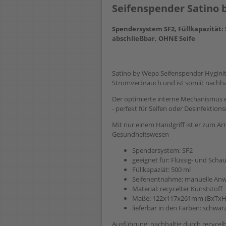
Seifenspender Satino 
Spendersystem SF2, Füllkapazität:
abschließbar, OHNE Seife
Satino by Wepa Seifenspender Hyginity
Stromverbrauch und ist somiit nachha
Der optimierte interne Mechanismus 
- perfekt für Seifen oder Desinfektions
Mit nur einem Handgriff ist er zum Ar
Gesundheitswesen
Spendersystem: SF2
geeignet für: Flüssig- und Sch
Füllkapaziät: 500 ml
Seifenentnahme: manuelle An
Material: recycelter Kunststoff
Maße: 122x117x261mm (BxTxH
lieferbar in den Farben: schwar
Ausführung: nachhaltig durch recycel