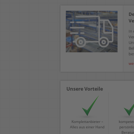
De
Ve
In 
Ve
Un
Bel
bes
we
Unsere Vorteile
Komplettanbieter –
kompeten
Alles aus einer Hand
persönli
Beratu