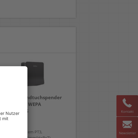
Papierhandtuchspender
Satino by WEPA
Hyginity S
Kontakt
Spendersystem PT3,
Newsletter
350x301x165mm(HxBxT),