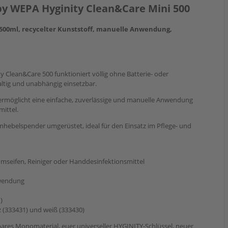
by WEPA Hyginity Clean&Care Mini 500
 500ml, recycelter Kunststoff, manuelle Anwendung,
 Clean&Care 500 funktioniert völlig ohne Batterie- oder
ltig und unabhängig einsetzbar.
ermöglicht eine einfache, zuverlässige und manuelle Anwendung
mittel.
mhebelspender umgerüstet, ideal für den Einsatz im Pflege- und
aumseifen, Reiniger oder Handdesinfektionsmittel
wendung
)
z (333431) und weiß (333430)
bares Monomaterial, euer universeller HYGINITY-Schlüssel, neuer