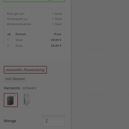
Locher
Geometrie-Sets
Briefwaagen
CDs, DVDs & Aufbewahrung
Bohren
Anschlagschienen
Lineale
Paketwaagen
USB Sticks & Zubehör
Sägen
Preis gilt pro
1 Stück
Lochpfeifen & Lochscheiben
Maßstäbe
Kofferwaagen
Kartenlesegeräte & Speicherkarten
Handwerkzeuge
Panasonic
Umverpackt zu
1 Stück
Winkelmesser
LTO Bänder
Messtechnik
Ricoh
Mindestabnahme
1 Stück
Zeichendreiecke
Externe Festplatten
Schleifen
Samsung
Akkugebläse
ab
Einheit
Preis
Mehr...
1
Stück
29,99 €
2
Stück
28,99 €
manuelle Anwendung
mit Sensor
Variante
schwarz
Menge