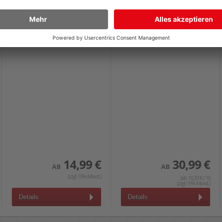
transluzent, Pack 6 Beutel à
500ml
14,99 €
30,99 €
AB
AB
(zzgl.19% Mwst.)
(ab 10,33 € / 1l)
(zzgl.19% Mwst.)
Details
Details