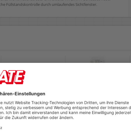
ache Füllstandskontrolle durch umlaufendes Sichtfenster.
Seifenspender
Schaumseife Satino by
Abtropfschale Satino
WEPA 333371
by WEPA 333050
für Spendersystem SF1 und
SF2, 159x111x31mm (BxTxH),
für Spendersystem SF2,
Kunststoff, weiß
Einwegbeutel, pH-neutral,