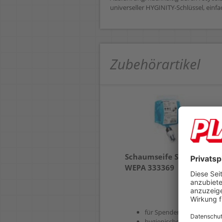
universeller HYGINITY-Schlüssel, einf
Zubehörartikel
Schaumseife Satino by
WEPA 333369
für Spendersystem SF2
hygienischer