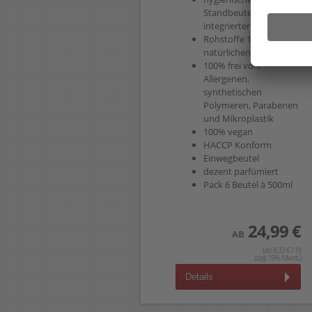
Standbeutel mit
integrierter Pumpe
Rohstoffe 100%
natürlichen Ursprungs
100% frei von:
Allergenen,
synthetischen
Polymeren, Parabenen
und Mikroplastik
100% vegan
HACCP Konform
Einwegbeutel
dezent parfümiert
Pack 6 Beutel à 500ml
24,99 €
AB
(ab 8,33 € / 1l)
(zzgl.19% Mwst.)
Details