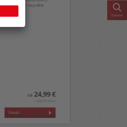
abschließbar, recycelter
Kunststoff
Karriere
24,99 €
AB
(zzgl.19% Mwst.)
Details