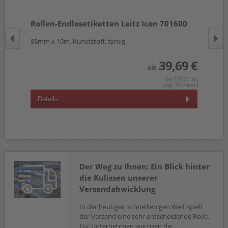
00
Rollen-Endlosetiketten Leitz Icon 701600
Ro
88mm x 10m, Kunststoff, farbig
36x
 €
39,69 €
AB
wst.)
(ab 3,97 € / 1m)
(zzgl.19% Mwst.)
Details
D
Der Weg zu Ihnen: Ein Blick hinter
die Kulissen unserer
Versandabwicklung
In der heutigen schnelllebigen Welt spielt
der Versand eine sehr entscheidende Rolle.
Für Unternehmen wachsen die