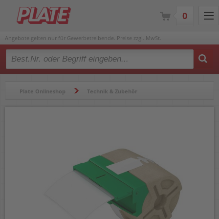
0
Angebote gelten nur für Gewerbetreibende. Preise zzgl. MwSt.
Type 2 or more characters for results.
Plate Onlineshop
Technik & Zubehör
Beschriftungsgeräte & Etikettendrucker
Etikettenrollen
Rollen-Versandetiketten Leitz Icon 701800