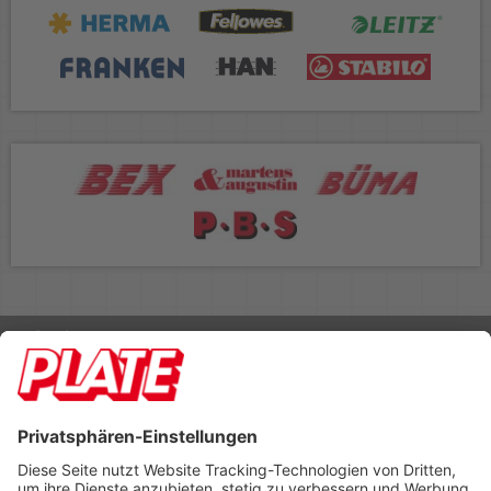
Rufen Sie uns an 04298 401-0
Lieferbedingungen
Impressum
Kontakt
Footer anzeigen
PLATE Büromaterial Vertriebs GmbH