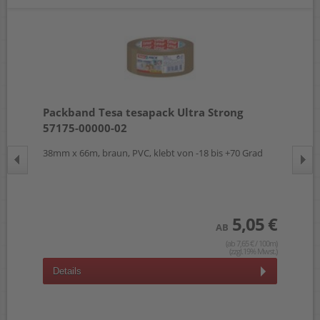
Packband Tesa tesapack Ultra Strong
Pa
57175-00000-02
57
38mm x 66m, braun, PVC, klebt von -18 bis +70 Grad
50m
 €
100m)
wst.)
5,05 €
AB
(ab 7,65 € / 100m)
(zzgl.19% Mwst.)
Details
D