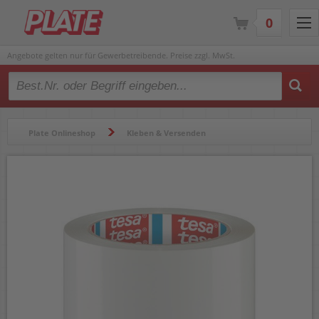
0
Angebote gelten nur für Gewerbetreibende. Preise zzgl. MwSt.
Type 2 or more characters for results.
Plate Onlineshop
Kleben & Versenden
Klebebänder & Abroller
Klebebänder & Klebefilm
Packbänder
Packband Tesa tesapack 04124-00051-00