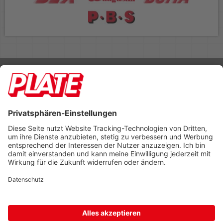
Rufen Sie uns an 04298 401-0
Lieferbedingungen
Impressum
Kontakt
Footer anzeigen
PLATE Büromaterial Vertriebs GmbH
Hilligenwarf 5
28865 Lilienthal
Tel: 04298 401-0
Fax: 04298 401-140
info@plate.de