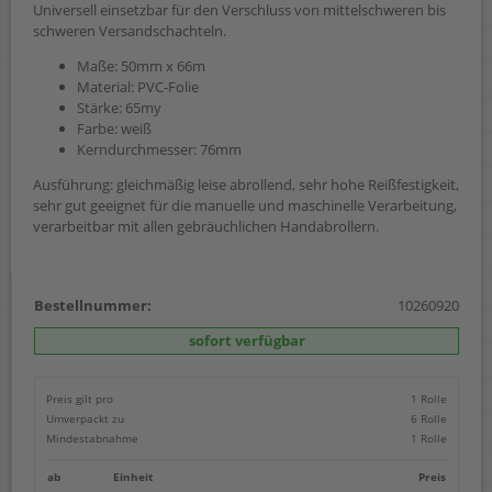
Universell einsetzbar für den Verschluss von mittelschweren bis
schweren Versandschachteln.
Maße: 50mm x 66m
Material: PVC-Folie
Stärke: 65my
Farbe: weiß
Kerndurchmesser: 76mm
Ausführung: gleichmäßig leise abrollend, sehr hohe Reißfestigkeit,
sehr gut geeignet für die manuelle und maschinelle Verarbeitung,
verarbeitbar mit allen gebräuchlichen Handabrollern.
Bestellnummer:
10260920
sofort verfügbar
Preis gilt pro
1 Rolle
Umverpackt zu
6 Rolle
Mindestabnahme
1 Rolle
ab
Einheit
Preis