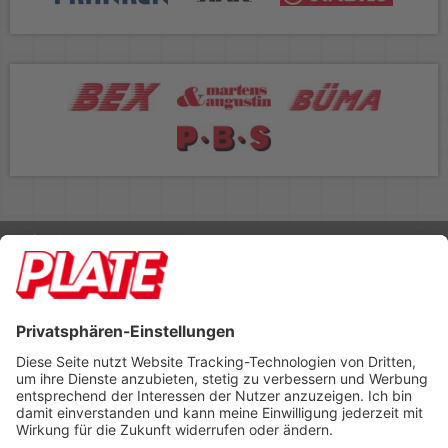
Rufen Sie uns an 04298 401-0
Lieferbedingungen
Impressum
Kontakt
Footer anzeigen
PLATE Büromaterial Vertriebs GmbH
Hilligenwarf 5