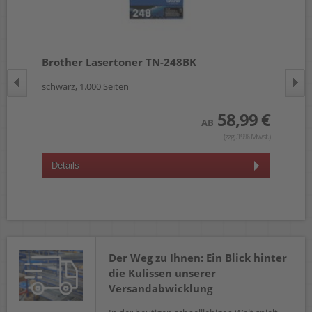
Brother Lasertoner TN-248BK
Br
schwarz, 1.000 Seiten
cya
 €
58,99 €
AB
wst.)
(zzgl.19% Mwst.)
Details
D
Der Weg zu Ihnen: Ein Blick hinter
die Kulissen unserer
Versandabwicklung