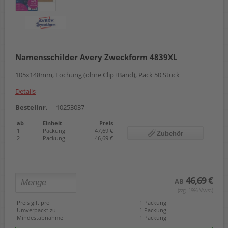
Namensschilder Avery Zweckform 4839XL
105x148mm, Lochung (ohne Clip+Band), Pack 50 Stück
Details
Bestellnr.
10253037
ab
Einheit
Preis
1
Packung
47,69 €
Zubehör
2
Packung
46,69 €
46,69 €
AB
(zzgl. 19% Mwst.)
Preis gilt pro
1 Packung
Umverpackt zu
1 Packung
Mindestabnahme
1 Packung