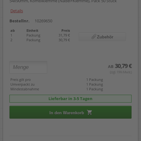
54x90mm, Kombiklemme (Nadel+Klemme), Pack 50 Stück
Details
Bestellnr.
10269650
ab
Einheit
Preis
1
Packung
31,79 €
Zubehör
2
Packung
30,79 €
30,79 €
AB
(zzgl. 19% Mwst.)
Preis gilt pro
1 Packung
Umverpackt zu
1 Packung
Mindestabnahme
1 Packung
Lieferbar in 3-5 Tagen
In den Warenkorb