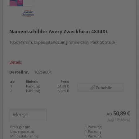
Namensschilder Avery Zweckform 4834XL
105x148mm, Clipausstandzuing (ohne Clip), Pack 50 Stück
Details
Bestellnr.
10269664
ab
Einheit
Preis
1
Packung
51,89 €
Zubehör
2
Packung
50,89 €
50,89 €
AB
(zzgl. 19% Mwst.)
Preis gilt pro
1 Packung
Umverpackt zu
1 Packung
Mindestabnahme
1 Packung