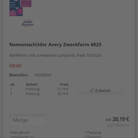
Namensschilder Avery Zweckform 4825
60x90mm, mit schwarzem Lanyards, Pack 10 Stück
Details
Bestellnr.
10269659
ab
Einheit
Preis
1
Packung
21,19 €
Zubehör
2
Packung
20,19 €
20,19 €
AB
(zzgl. 19% Mwst.)
Preis gilt pro
1 Packung
Umverpackt zu
1 Packung