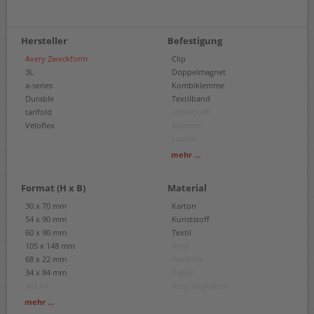
Hersteller
Befestigung
Avery Zweckform
Clip
3L
Doppelmagnet
a-series
Kombiklemme
Durable
Textilband
tarifold
individuell
Veloflex
Klemme
Lasche
Nadel
mehr ...
ohne
Format (H x B)
Material
30 x 70 mm
Karton
54 x 90 mm
Kunststoff
60 x 90 mm
Textil
105 x 148 mm
Acryl
68 x 22 mm
Hartfolie
34 x 84 mm
Papier
auf A4
Recyclingkarton
17 x 67 mm
mehr ...
30 x 60 mm