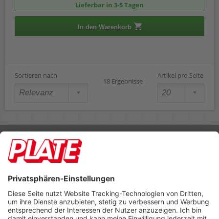
Lieferbar in 3-5 Tagen
In den Warenkorb
Sortieren nach
Artikel pro Seite
18 Ergebnisse
Rufen Sie uns an 04298 401-0
Lieferbedingungen
Impressum
Kontakt
Footer anzeigen
PLATE Büromaterial Vertriebs GmbH