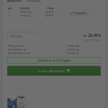
Bestellnr.
10260246
ab
Einheit
Preis
1
Packung
26,49 €
Zubehör
2
Packung
25,49 €
25,49 €
AB
(zzgl. 19% Mwst.)
Preis gilt pro
1 Packung
Umverpackt zu
1 Packung
Mindestabnahme
1 Packung
Lieferbar in 3-5 Tagen
In den Warenkorb