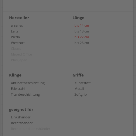
Hersteller
Länge
a-series
bis 14 cm
Leitz
bis 18 cm
Wedo
bis 22 cm
Westcott
bis 26 cm
Clauss
Maped Office
Plus Japan
Klinge
Griffe
Antihaftbeschichtung
Kunststoff
Edelstahl
Metall
Titanbeschichtung
Softgrip
geeignet für
Linkshänder
Rechtshänder
Rechts- und Linkshänder