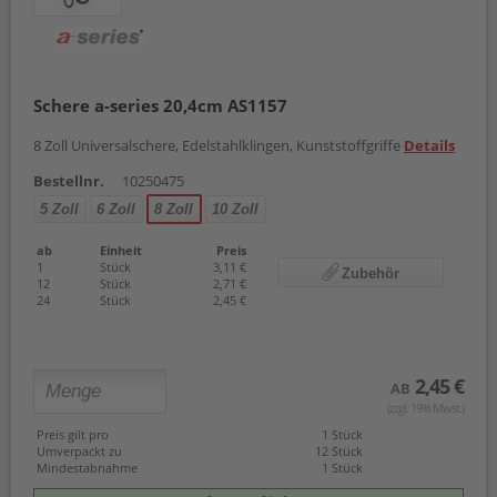
Schere a-series 20,4cm AS1157
8 Zoll Universalschere, Edelstahlklingen, Kunststoffgriffe
Details
Bestellnr.
10250475
5 Zoll
6 Zoll
8 Zoll
10 Zoll
ab
Einheit
Preis
1
Stück
3,11 €
Zubehör
12
Stück
2,71 €
24
Stück
2,45 €
2,45 €
AB
(zzgl. 19% Mwst.)
Preis gilt pro
1 Stück
Umverpackt zu
12 Stück
Mindestabnahme
1 Stück