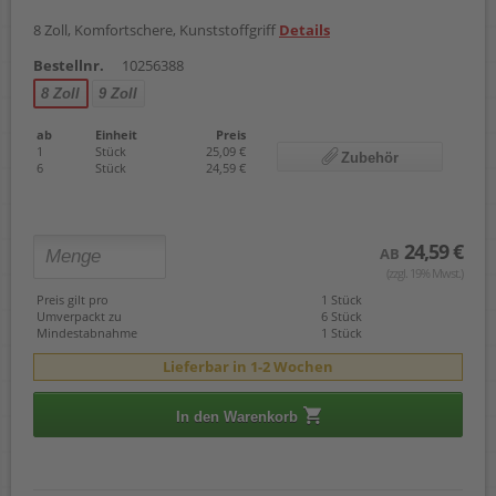
8 Zoll, Komfortschere, Kunststoffgriff
Details
Bestellnr.
10256388
8 Zoll
9 Zoll
ab
Einheit
Preis
1
Stück
25,09 €
Zubehör
6
Stück
24,59 €
24,59 €
AB
(zzgl. 19% Mwst.)
Preis gilt pro
1 Stück
Umverpackt zu
6 Stück
Mindestabnahme
1 Stück
Lieferbar in 1-2 Wochen
In den Warenkorb