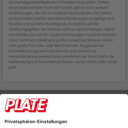
die zwei gegenüberliegenden Schneiden auszuüben. Neben
dieser bekanntesten Form der Schere, gibt es noch weitere
Ausführungen, die sich in einzelnen Bestandteilen der Schere
unterscheiden und für spezielle Anforderungen ausgelegt sind.
Qualität und sicheres Handling ist, im Hinblick auf die
Verletzungsgefahr, bei Scheren nicht zu vernachlässigen. Daher
entscheiden Sie sich für unsere hochwertigen Qualitäts-Scheren.
Unser Sortiment bietet eine große Auswahl an Scheren, kleine
oder große, für Links- oder Rechtshänder. Da gerade das
Schneiden von geraden Kanten mit einer Schere zur
Herausforderung werden kann, empfehlen wir Ihnen dafür die
Verwendung von Schneidemaschinen - damit nichts mehr schief
geht.
Rufen Sie uns an 04298 401-0
Lieferbedingungen
Impressum
Kontakt
Footer anzeigen