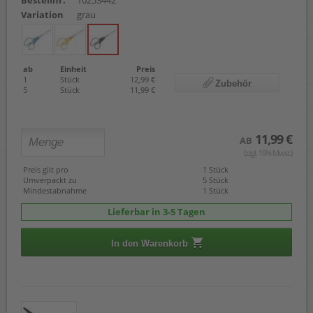
Bestellnr.
10253442
Variation
grau
ab
Einheit
Preis
1
Stück
12,99 €
Zubehör
5
Stück
11,99 €
11,99 €
AB
(zzgl. 19% Mwst.)
Preis gilt pro
1 Stück
Umverpackt zu
5 Stück
Mindestabnahme
1 Stück
Lieferbar in 3-5 Tagen
In den Warenkorb