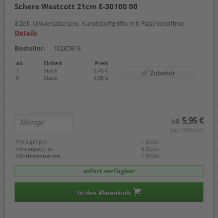
Schere Westcott 21cm E-30100 00
8 Zoll, Universalschere, Kunststoffgriffe, mit Flaschenöffner
Details
Bestellnr.
10265818
ab
Einheit
Preis
1
Stück
6,45 €
Zubehör
6
Stück
5,95 €
5,95 €
AB
(zzgl. 19% Mwst.)
Preis gilt pro
1 Stück
Umverpackt zu
6 Stück
Mindestabnahme
1 Stück
sofort verfügbar
In den Warenkorb