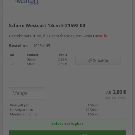
Schere Westcott 13cm E-21592 00
Bastelschere rund, für Rechtshänder, cm-Skala
Details
Bestellnr.
10254145
ab
Einheit
Preis
1
Stück
2,99 €
Zubehör
12
Stück
2,89 €
2,89 €
AB
(zzgl. 19% Mwst.)
Preis gilt pro
1 Stück
Umverpackt zu
12 Stück
Mindestabnahme
1 Stück
sofort verfügbar