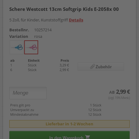
Schere Westcott 13cm Softgrip Kids E-2058x 00
5 Zoll, für Kinder, Kunststoffgriff
Details
Bestellnr.
10257214
Variation
rosa
ab
Einheit
Preis
1
Stück
3,29 €
Zubehör
6
Stück
2,99 €
2,99 €
AB
(zzgl. 19% Mwst.)
Preis gilt pro
1 Stück
Umverpackt zu
12 Stück
Mindestabnahme
12 Stück
Lieferbar in 1-2 Wochen
In den Warenkorb