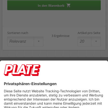
In den Warenkorb
Sortieren nach
Artikel pro Seite
3 Ergebnisse
Rufen Sie uns an 04298 401-0
Lieferbedingungen
Impressum
Kontakt
Footer anzeigen
PLATE Büromaterial Vertriebs GmbH