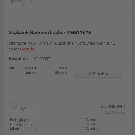
Sitzbank Hammerbacher VMB118/W
Sitzfläche: 118x40cm (BxT), Sitzhöhe: 45cm, weiß, Garnitur 2
Stück
Details
Bestellnr.
10255587
ab
Einheit
Preis
1
Garnitur
286,99 €
Zubehör
286,99 €
AB
(zzgl. 19% Mwst.)
Preis gilt pro
1 Garnitur
Umverpackt zu
1 Garnitur
Mindestabnahme
1 Garnitur