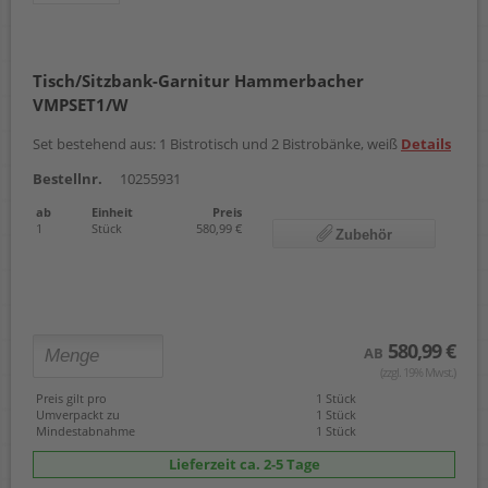
Tisch/Sitzbank-Garnitur Hammerbacher
VMPSET1/W
Set bestehend aus: 1 Bistrotisch und 2 Bistrobänke, weiß
Details
Bestellnr.
10255931
ab
Einheit
Preis
1
Stück
580,99 €
Zubehör
580,99 €
AB
(zzgl. 19% Mwst.)
Preis gilt pro
1 Stück
Umverpackt zu
1 Stück
Mindestabnahme
1 Stück
Lieferzeit ca. 2-5 Tage