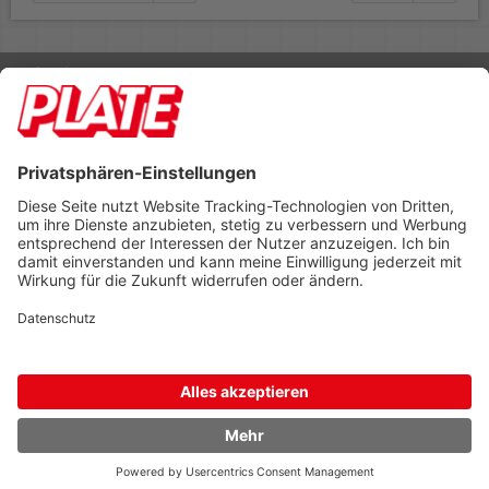
Rufen Sie uns an 04298 401-0
Lieferbedingungen
Impressum
Kontakt
Footer anzeigen
PLATE Büromaterial Vertriebs GmbH
Hilligenwarf 5
28865 Lilienthal
Tel: 04298 401-0
Fax: 04298 401-140
info@plate.de
design: construktiv
entwicklung: decoit