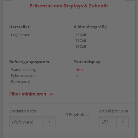
Präsentations-Displays & Zubehör
Hersteller
Bildschirmgröße
Legamaster
65 Zoll
75 Zoll
86 Zoll
Befestigungssystem
Touchdisplay
Wandhalterung
Nein
Pylonensystem
Ja
Rollengestell
Filter minimieren
Sortieren nach
Artikel pro Seite
9 Ergebnisse