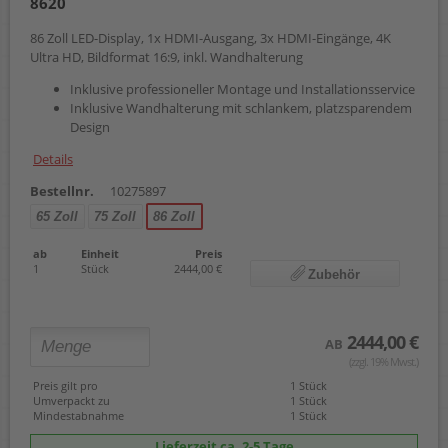
8620
86 Zoll LED-Display, 1x HDMI-Ausgang, 3x HDMI-Eingänge, 4K
Ultra HD, Bildformat 16:9, inkl. Wandhalterung
Inklusive professioneller Montage und Installationsservice
Inklusive Wandhalterung mit schlankem, platzsparendem
Design
Details
Bestellnr.
10275897
65 Zoll
75 Zoll
86 Zoll
ab
Einheit
Preis
1
Stück
2444,00 €
Zubehör
2444,00 €
AB
(zzgl. 19% Mwst.)
Preis gilt pro
1 Stück
Umverpackt zu
1 Stück
Mindestabnahme
1 Stück
Lieferzeit ca. 2-5 Tage