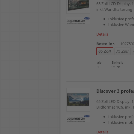
65 Zoll LCD-Display,
inkl. Wandhalterung
Inklusive prof
Inklusive Wan
Details
Bestellnr.
102759
65 Zoll
75 Zoll
ab
Einheit
1
Stück
Discover 3 profe
65 Zoll LED-Display,
Bildformat 16:9, inkl.
Inklusive prof
Inklusive mobi
Details