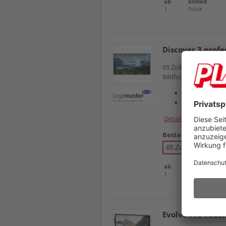
ab
Einheit
1
Stück
Discover 3 profe
65 Zoll LED-Display,
Bildformat 16:9, inkl
Inklusive prof
Inklusive Wan
Details
Bestellnr.
102758
65 Zoll
75 Zoll
ab
Einheit
1
Stück
Evolve Pro Touc