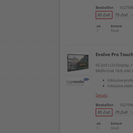
Bestellnr.
102759
65 Zoll
75 Zoll
ab
Einheit
1
Stück
Evolve Pro Touc
65 Zoll LCD-Display,
Bildformat 16:9, inkl
Inklusive prof
Inklusive ele
Details
Bestellnr.
102759
65 Zoll
75 Zoll
ab
Einheit
1
Stück