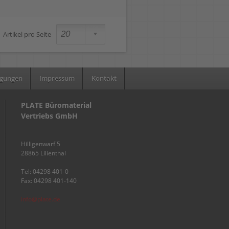
Artikel pro Seite
ngungen
Impressum
Kontakt
PLATE Büromaterial
Vertriebs GmbH
Hilligenwarf 5
28865 Lilienthal
Tel: 04298 401-0
Fax: 04298 401-140
info@plate.de