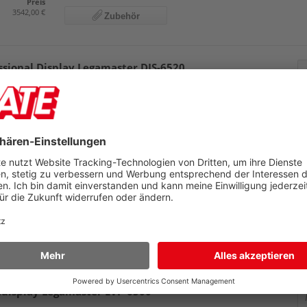
Preis
3542,00 €
Zubehör
ssional Display Legamaster DIS-6520
 1x HDMI-Ausgang, 3x HDMI-Eingänge, 4K Ultra HD-Auflösung,
Pr
. Wandhalterung
U
M
essioneller Montage und Installationsservice
dhalterung mit schlankem, platzsparendem Design
95
86 Zoll
Preis
1670,00 €
Zubehör
hdisplay Legamaster EVP-6500