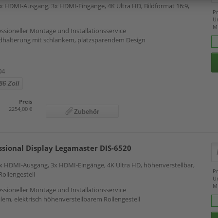
 1x HDMI-Ausgang, 3x HDMI-Eingänge, 4K Ultra HD, Bildformat 16:9,
Pr
U
M
essioneller Montage und Installationsservice
dhalterung mit schlankem, platzsparendem Design
04
86 Zoll
Preis
2254,00 €
Zubehör
ssional Display Legamaster DIS-6520
 1x HDMI-Ausgang, 3x HDMI-Eingänge, 4K Ultra HD, höhenverstellbar,
Pr
 Rollengestell
U
M
essioneller Montage und Installationsservice
lem, elektrisch höhenverstellbarem Rollengestell