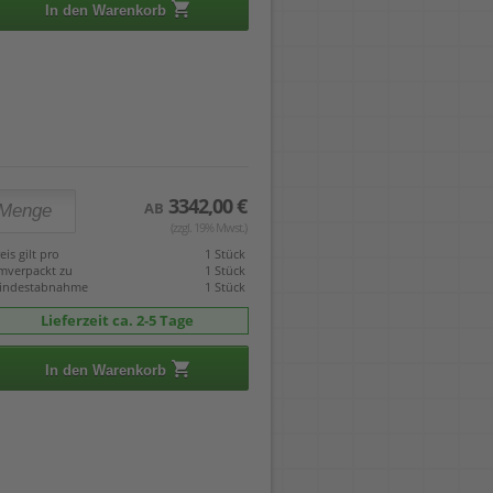
In den Warenkorb
3342,00 €
AB
(zzgl. 19% Mwst.)
eis gilt pro
1 Stück
mverpackt zu
1 Stück
indestabnahme
1 Stück
Lieferzeit ca. 2-5 Tage
In den Warenkorb