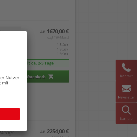
1670,00 €
AB
(zzgl. 19% Mwst.)
eis gilt pro
1 Stück
mverpackt zu
1 Stück
indestabnahme
1 Stück
Lieferzeit ca. 2-5 Tage
Kontakt
In den Warenkorb
Newsletter
Karriere
2254,00 €
AB