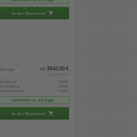
In den Warenkorb
3542,00 €
AB
(zzgl. 19% Mwst.)
eis gilt pro
1 Stück
mverpackt zu
1 Stück
indestabnahme
1 Stück
Lieferzeit ca. 2-5 Tage
In den Warenkorb