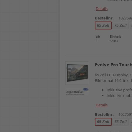
Details
Bestellnr.
102758
65 Zoll
75 Zoll
ab
Einheit
1
Stück
Evolve Pro Touc
65 Zoll LCD-Display,
Bildformat 16:9, inkl.
Inklusive prof
Inklusive mobi
Details
Bestellnr.
102759
65 Zoll
75 Zoll