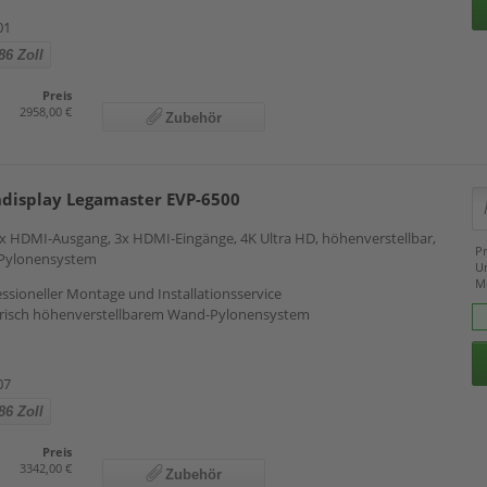
01
86 Zoll
Preis
2958,00 €
Zubehör
hdisplay Legamaster EVP-6500
 1x HDMI-Ausgang, 3x HDMI-Eingänge, 4K Ultra HD, höhenverstellbar,
Pr
. Pylonensystem
U
M
essioneller Montage und Installationsservice
ktrisch höhenverstellbarem Wand-Pylonensystem
07
86 Zoll
Preis
3342,00 €
Zubehör