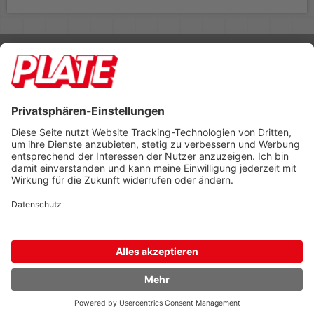
Rufen Sie uns an 04298 401-0
Lieferbedingungen
Impressum
Kontakt
Footer anzeigen
PLATE Büromaterial Vertriebs GmbH
Hilligenwarf 5
28865 Lilienthal
Tel: 04298 401-0
Fax: 04298 401-140
info@plate.de
design: construktiv
entwicklung: decoit