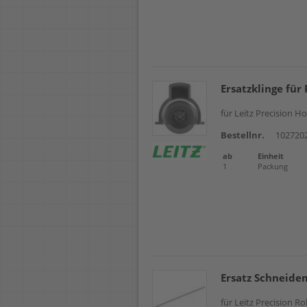
Ersatzklinge für
für Leitz Precision H
Bestellnr.
102720
ab
Einheit
1
Packung
Ersatz Schneidem
für Leitz Precision R