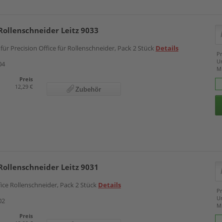
 Rollenschneider Leitz 9033
 für Precision Office für Rollenschneider, Pack 2 Stück
Details
Pr
U
04
M
Preis
12,29 €
Zubehör
 Rollenschneider Leitz 9031
ffice Rollenschneider, Pack 2 Stück
Details
Pr
U
02
M
Preis