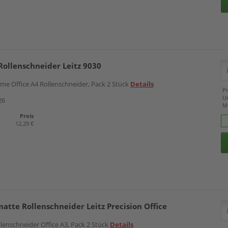
 Rollenschneider Leitz 9030
ome Office A4 Rollenschneider, Pack 2 Stück
Details
Pr
U
26
M
Preis
12,29 €
atte Rollenschneider Leitz Precision Office
ollenschneider Office A3, Pack 2 Stück
Details