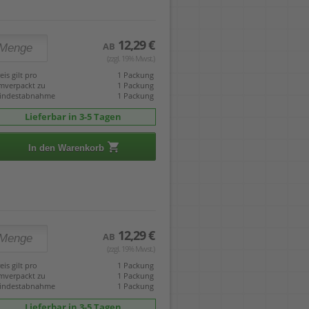
12,29 €
AB
(zzgl. 19% Mwst.)
eis gilt pro
1 Packung
mverpackt zu
1 Packung
indestabnahme
1 Packung
Lieferbar in 3-5 Tagen
In den Warenkorb
12,29 €
AB
(zzgl. 19% Mwst.)
eis gilt pro
1 Packung
mverpackt zu
1 Packung
indestabnahme
1 Packung
Lieferbar in 3-5 Tagen