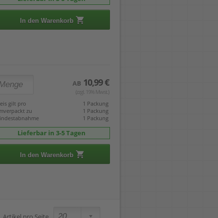
In den Warenkorb
10,99 €
AB
(zzgl. 19% Mwst.)
eis gilt pro
1 Packung
mverpackt zu
1 Packung
indestabnahme
1 Packung
Lieferbar in 3-5 Tagen
In den Warenkorb
Artikel pro Seite