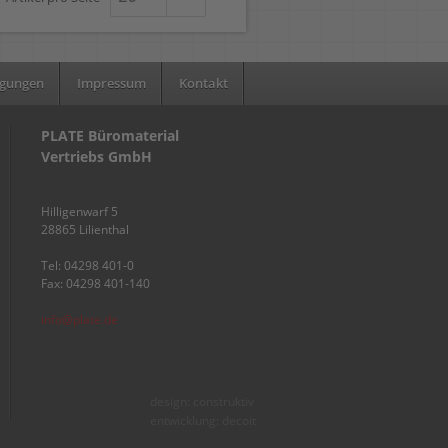
ngungen
Impressum
Kontakt
PLATE Büromaterial
Vertriebs GmbH
Hilligenwarf 5
28865 Lilienthal
Tel: 04298 401-0
Fax: 04298 401-140
info@plate.de
design: construktiv
entwicklung: decoit