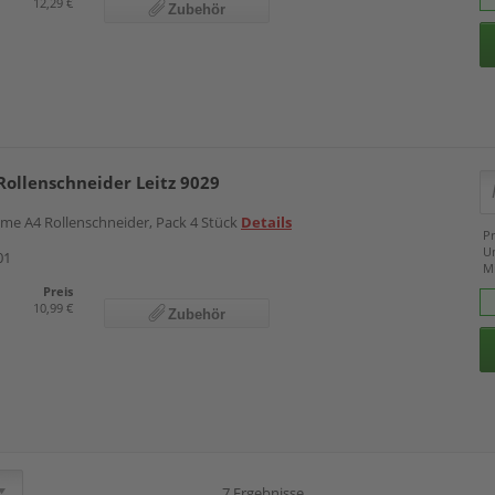
12,29 €
Zubehör
 Rollenschneider Leitz 9029
Home A4 Rollenschneider, Pack 4 Stück
Details
Pr
U
01
M
Preis
10,99 €
Zubehör
7 Ergebnisse