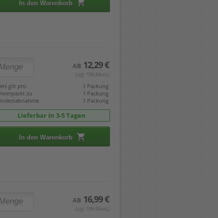
In den Warenkorb
12,29 €
AB
(zzgl. 19% Mwst.)
eis gilt pro
1 Packung
mverpackt zu
1 Packung
indestabnahme
1 Packung
Lieferbar in 3-5 Tagen
In den Warenkorb
16,99 €
AB
(zzgl. 19% Mwst.)