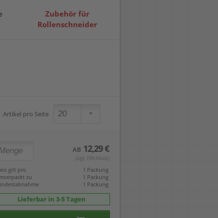
Locher
Geometrie-Sets
Briefwaagen
CDs, DVDs & Aufbewahrung
Bohren
e
Zubehör für
Anschlagschienen
Lineale
Paketwaagen
USB Sticks & Zubehör
Sägen
Rollenschneider
Lochpfeifen & Lochscheiben
Maßstäbe
Kofferwaagen
Kartenlesegeräte & Speicherkarten
Handwerkzeuge
Panasonic
Winkelmesser
LTO Bänder
Messtechnik
Ricoh
Zeichendreiecke
Externe Festplatten
Schleifen
Samsung
Akkugebläse
Mehr...
Artikel pro Seite
12,29 €
AB
(zzgl. 19% Mwst.)
eis gilt pro
1 Packung
mverpackt zu
1 Packung
indestabnahme
1 Packung
Lieferbar in 3-5 Tagen