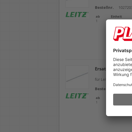
Bestellnr.
102720
ab
Einheit
1
Packung
Ersatz Schneidem
für Leitz Precision R
Bestellnr.
102548
ab
Einheit
1
Packung