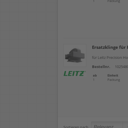
1
Packung
Ersatzklinge für
für Leitz Precision 
Bestellnr.
102548
ab
Einheit
1
Packung
Sortieren nach