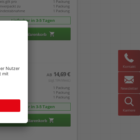
eis gilt pro
1 Packung
mverpackt zu
1 Packung
indestabnahme
1 Packung
Lieferbar in 3-5 Tagen
In den Warenkorb
Kontakt
14,69 €
AB
(zzgl. 19% Mwst.)
eis gilt pro
1 Packung
Newsletter
mverpackt zu
1 Packung
indestabnahme
1 Packung
Lieferbar in 3-5 Tagen
Karriere
In den Warenkorb