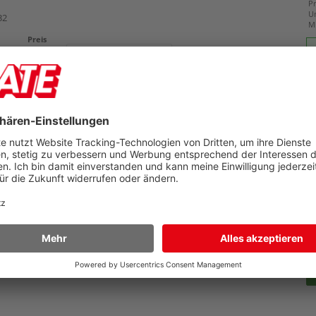
Pr
U
32
M
Preis
16,99 €
Zubehör
atte Rollenschneider Leitz Precision Office
ollenschneider Office A4+, Pack 2 Stück
Details
Pr
U
05
M
Preis
14,69 €
Zubehör