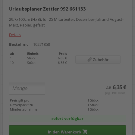
Urlaubsplaner Zettler 992 661133
29,7x100cm (HxB), für 25 Mitarbeiter, Dezember-Juli und August-
März, Papier, gefalzt
Details
Bestellnr.
10271858
ab
Einheit
Preis
1
Stück
6,85 €
Zubehör
10
Stück
6,35 €
6,35 €
AB
(zzgl. 19% Mwst.)
Preis gilt pro
1 Stück
Umverpackt zu
1 Stück
Mindestabnahme
1 Stück
sofort verfügbar
In den Warenkorb