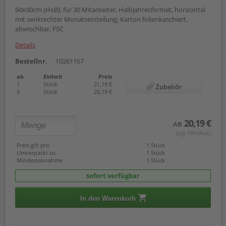
60x90cm (HxB), für 30 Mitarbeiter, Halbjahresformat, horizontal
mit senkrechter Monatseinteilung, Karton folienkaschiert,
abwischbar, FSC
Details
Bestellnr.
10261167
ab
Einheit
Preis
1
Stück
21,19 €
Zubehör
5
Stück
20,19 €
20,19 €
AB
(zzgl. 19% Mwst.)
Preis gilt pro
1 Stück
Umverpackt zu
1 Stück
Mindestabnahme
1 Stück
sofort verfügbar
In den Warenkorb