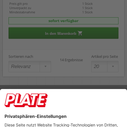
Preis gilt pro
1 Stück
Umverpackt zu
1 Stück
Mindestabnahme
1 Stück
sofort verfügbar
In den Warenkorb
Sortieren nach
Artikel pro Seite
14 Ergebnisse
Rufen Sie uns an 04298 401-0
Lieferbedingungen
Impressum
Kontakt
Footer anzeigen