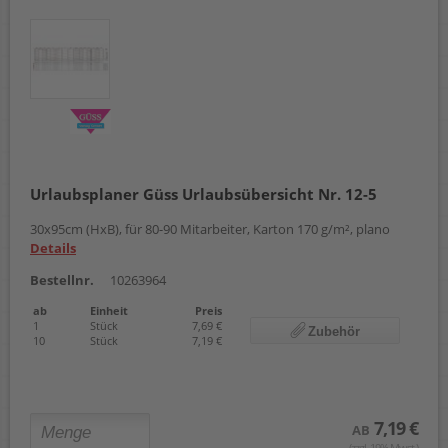
Urlaubsplaner Güss Urlaubsübersicht Nr. 12-5
30x95cm (HxB), für 80-90 Mitarbeiter, Karton 170 g/m², plano
Details
Bestellnr.
10263964
ab
Einheit
Preis
1
Stück
7,69 €
Zubehör
10
Stück
7,19 €
7,19 €
AB
(zzgl. 19% Mwst.)