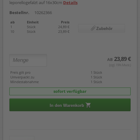
leporellogefalzt auf 16x30cm
Details
Bestellnr.
10262366
ab
Einheit
Preis
1
Stück
24,89 €
Zubehör
10
Stück
23,89 €
23,89 €
AB
(zzgl. 19% Mwst.)
Preis gilt pro
1 Stück
Umverpackt zu
1 Stück
Mindestabnahme
1 Stück
sofort verfügbar
In den Warenkorb