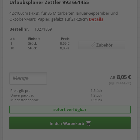
Urlaubsplaner Zettler 993 661455
42x100cm (HxB), für 35 Mitarbeiter, Januar-September und
Oktober-März, Papier, gefalzt auf 21x29cm
Details
Bestellnr.
10271859
ab
Einheit
Preis
1
Stück
8,55 €
Zubehör
10
Stück
8,05 €
8,05 €
AB
(zzgl. 19% Mwst.)
Preis gilt pro
1 Stück
Umverpackt zu
1 Stück
Mindestabnahme
1 Stück
sofort verfügbar
In den Warenkorb