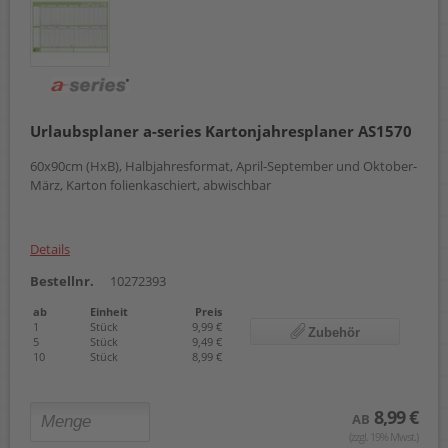
Urlaubsplaner a-series Kartonjahresplaner AS1570
60x90cm (HxB), Halbjahresformat, April-September und Oktober-
März, Karton folienkaschiert, abwischbar
Details
Bestellnr.
10272393
ab
Einheit
Preis
1
Stück
9,99 €
Zubehör
5
Stück
9,49 €
10
Stück
8,99 €
8,99 €
AB
(zzgl. 19% Mwst.)