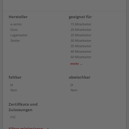
Hersteller
geeignet für
a-series
15 Mitarbeiter
Güss
20 Mitarbeiter
Legamaster
25 Mitarbeiter
Zettler
30 Mitarbeiter
35 Mitarbeiter
40 Mitarbeiter
60 Mitarbeiter
80 Mitarbeiter
mehr ...
90 Mitarbeiter
faltbar
abwischbar
Ja
Ja
Nein
Nein
Zertifikate und
Zulassungen
FSC
Filter minimieren