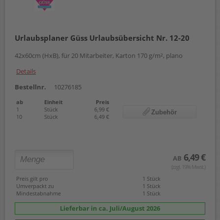
Urlaubsplaner Güss Urlaubsübersicht Nr. 12-20
42x60cm (HxB), für 20 Mitarbeiter, Karton 170 g/m², plano
Details
Bestellnr.
10276185
ab
Einheit
Preis
1
Stück
6,99 €
Zubehör
10
Stück
6,49 €
6,49 €
AB
(zzgl. 19% Mwst.)
Preis gilt pro
1 Stück
Umverpackt zu
1 Stück
Mindestabnahme
1 Stück
Lieferbar in ca. Juli/August 2026