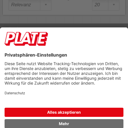
Rufen Sie uns an 04298 401-0
Lieferbedingungen
Impressum
Kontakt
Footer anzeigen
PLATE Büromaterial Vertriebs GmbH
Hilligenwarf 5
28865 Lilienthal
Tel: 04298 401-0
Fax: 04298 401-140
info@plate.de
design: construktiv