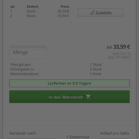
ab
Einheit
Preis
1
Stück
35,59 €
Zubehör
2
Stück
33,59 €
33,59 €
AB
(ab 6,72 € / 1l)
(zzgl. 19% Mwst.)
Preis gilt pro
1 Stück
Umverpackt zu
2 Stück
Mindestabnahme
1 Stück
Lieferbar in 3-5 Tagen
In den Warenkorb
Sortieren nach
Artikel pro Seite
1 Ergebnisse