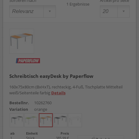
Sortieren nach
Artikel pro Seite
1 Ergebnisse
Schreibtisch easyDesk by Paperflow
160x75x80cm (BxHxT), rechteckig, 4-Fuß, Tischplatte Mittelteil
weiß/Seitenteile farbig
Details
Bestellnr.
10262760
Variation
orange
ab
Einheit
Preis
1
Stück
385,99 €