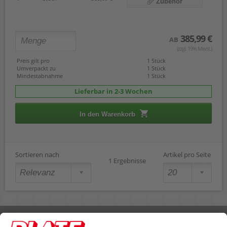
Zubehör
385,99 €
AB
(zzgl. 19% Mwst.)
Preis gilt pro
1 Stück
Umverpackt zu
1 Stück
Mindestabnahme
1 Stück
Lieferbar in 2-3 Wochen
In den Warenkorb
Sortieren nach
Artikel pro Seite
1 Ergebnisse
Rufen Sie uns an 04298 401-0