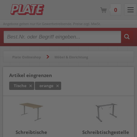
0
Angebote gelten nur für Gewerbetreibende. Preise zzgl. MwSt.
Type 2 or more characters for results.
Plate Onlineshop
Möbel & Einrichtung
Tische & Rollcontainer
Tische
Artikel eingrenzen
Tische
orange
Schreibtische
Schreibtischgestelle