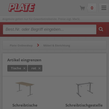
0
Angebote gelten nur für Gewerbetreibende. Preise zzgl. MwSt.
Type 2 or more characters for results.
Plate Onlineshop
Möbel & Einrichtung
Tische & Rollcontainer
Tische
Artikel eingrenzen
Tische
rot
Schreibtische
Schreibtischgestelle