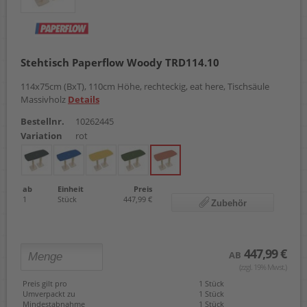
Stehtisch Paperflow Woody TRD114.10
114x75cm (BxT), 110cm Höhe, rechteckig, eat here, Tischsäule
Massivholz
Details
Bestellnr.
10262445
Variation
rot
ab
Einheit
Preis
1
Stück
447,99 €
Zubehör
447,99 €
AB
(zzgl. 19% Mwst.)
Preis gilt pro
1 Stück
Umverpackt zu
1 Stück
Mindestabnahme
1 Stück