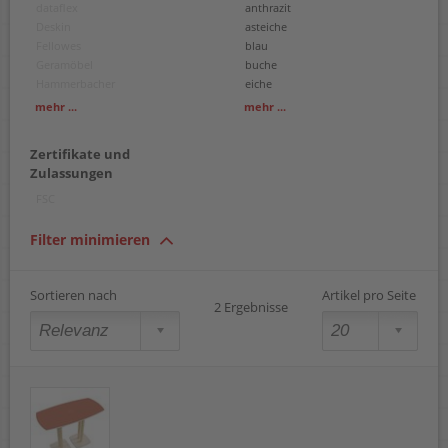
dataflex
anthrazit
Deskin
asteiche
Fellowes
blau
Geramöbel
buche
Hammerbacher
eiche
Leitz
gelb
mehr ...
mehr ...
graphit
grau
Zertifikate und
grün
Zulassungen
hellgrau
lichtgrau
FSC
nussbaum
orange
Filter minimieren
schwarz
silber
walnuss
Sortieren nach
Artikel pro Seite
2 Ergebnisse
weiß