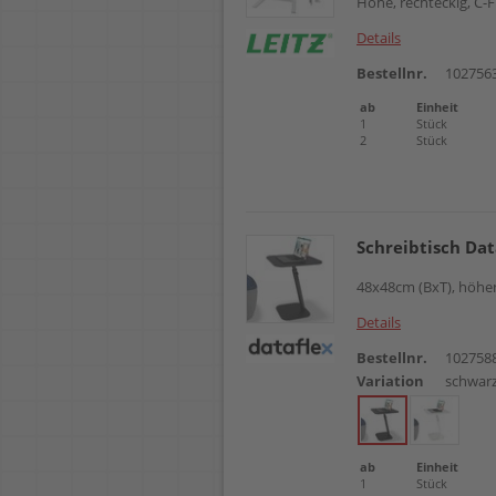
Höhe, rechteckig, C-
Details
Bestellnr.
102756
ab
Einheit
1
Stück
2
Stück
Schreibtisch Dat
48x48cm (BxT), höhen
Details
Bestellnr.
102758
Variation
schwar
ab
Einheit
1
Stück