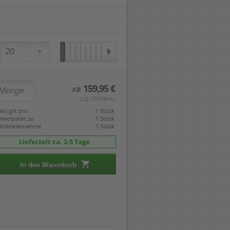
159,95 €
AB
(zzgl. 19% Mwst.)
eis gilt pro
1 Stück
mverpackt zu
1 Stück
indestabnahme
1 Stück
Lieferzeit ca. 2-5 Tage
In den Warenkorb