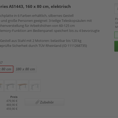
eries AS1443, 160 x 80 cm, elektrisch
chplatte in 6 Farben erhältlich, silbernes Gestell
Pr
ne und große Personen geeignet: 3-teilige Teleskopsäulen mit
U
öhenverstellung für Arbeitshöhen von 60-125 cm
M
emory-Funktion am Bedienpanel: speichert bis zu 4 bevorzugte
-Gestell aus Stahl mit 2 Motoren: belastbar bis 120 kg
eprüfte Sicherheit durch TÜV Rheinland (ID 1111268735)
67
x 80 cm
180 x 80 cm
Preis
479,90 €
Zubehör
469,90 €
459,90 €