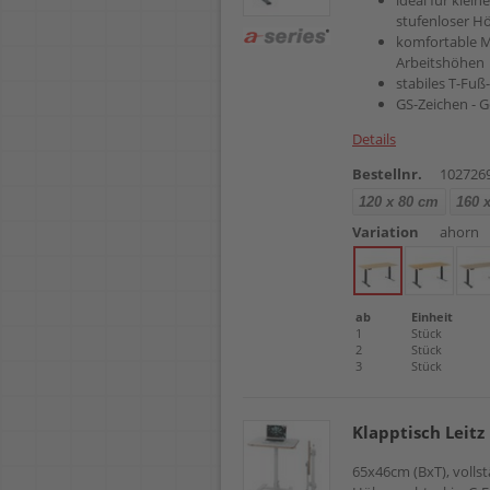
ideal für klei
stufenloser H
komfortable M
Arbeitshöhen
stabiles T-Fuß
GS-Zeichen - G
Details
Bestellnr.
102726
120 x 80 cm
160 
Variation
ahorn
ab
Einheit
1
Stück
2
Stück
3
Stück
Klapptisch Leit
65x46cm (BxT), volls