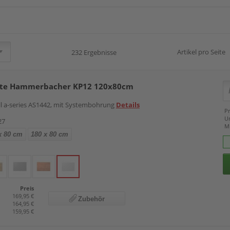
Artikel pro Seite
232 Ergebnisse
atte Hammerbacher KP12 120x80cm
ell a-series AS1442, mit Systembohrung
Details
Pr
U
27
M
x 80 cm
180 x 80 cm
Preis
169,95 €
Zubehör
164,95 €
159,95 €