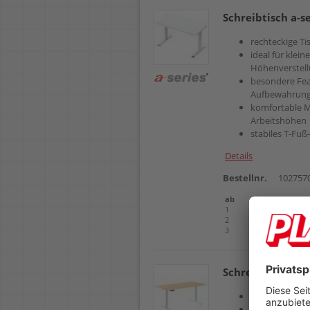
Schreibtisch a-s
rechteckige Tis
ideal für klei
Höhenverstell
besondere Feat
Aufbewahrung
komfortable M
Arbeitshöhen
stabiles T-Fuß
Details
Bestellnr.
102757
ab
Einheit
1
Stück
2
Stück
3
Stück
Schreibtisch a-s
rechteckige Tis
ideal für klei