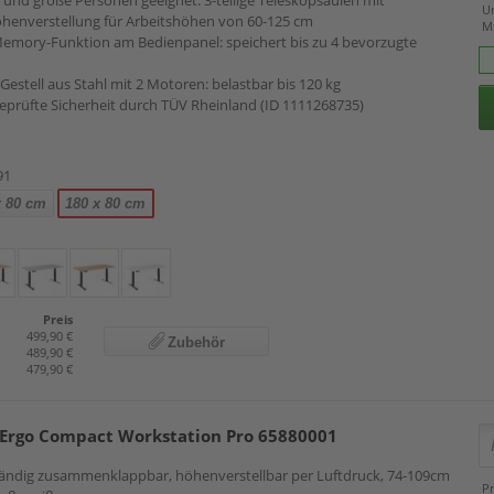
ne und große Personen geeignet: 3-teilige Teleskopsäulen mit
U
öhenverstellung für Arbeitshöhen von 60-125 cm
M
emory-Funktion am Bedienpanel: speichert bis zu 4 bevorzugte
-Gestell aus Stahl mit 2 Motoren: belastbar bis 120 kg
eprüfte Sicherheit durch TÜV Rheinland (ID 1111268735)
91
x 80 cm
180 x 80 cm
Preis
499,90 €
Zubehör
489,90 €
479,90 €
z Ergo Compact Workstation Pro 65880001
tändig zusammenklappbar, höhenverstellbar per Luftdruck, 74-109cm
Pr