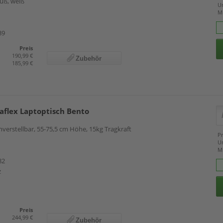
Fuß, weiß
U
M
39
Preis
190,99 €
Zubehör
185,99 €
aflex Laptoptisch Bento
verstellbar, 55-75,5 cm Höhe, 15kg Tragkraft
Pr
U
M
82
z
Preis
244,99 €
Zubehör