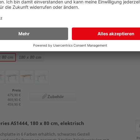
U
öhenverstellung für Arbeitshöhen von 60-125 cm
M
emory-Funktion am Bedienpanel: speichert bis zu 4 bevorzugte
-Gestell aus Stahl mit 2 Motoren: belastbar bis 120 kg
eprüfte Sicherheit durch TÜV Rheinland (ID 1111268735)
49
x 80 cm
180 x 80 cm
Preis
479,90 €
Zubehör
469,90 €
459,90 €
eries AS1444, 180 x 80 cm, elektrisch
schplatte in 6 Farben erhältlich, schwarzes Gestell
Pr