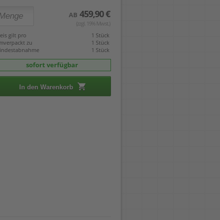
459,90 €
AB
(zzgl. 19% Mwst.)
eis gilt pro
1 Stück
mverpackt zu
1 Stück
indestabnahme
1 Stück
sofort verfügbar
In den Warenkorb