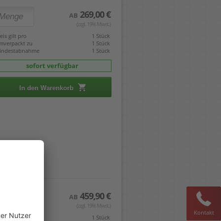
269,00 €
AB
(zzgl. 19% Mwst.)
eis gilt pro
1 Stück
mverpackt zu
1 Stück
indestabnahme
1 Stück
sofort verfügbar
In den Warenkorb
459,90 €
AB
(zzgl. 19% Mwst.)
Kontakt
eis gilt pro
1 Stück