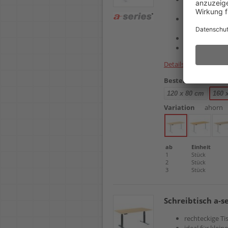
stufenloser H
komfortable M
Arbeitshöhen
stabiles T-Fuß
GS-Zeichen - G
Details
Bestellnr.
102726
120 x 80 cm
160 
Variation
ahorn
ab
Einheit
1
Stück
2
Stück
3
Stück
Schreibtisch a-s
rechteckige Ti