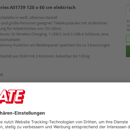
eries AS1739 120 x 60 cm elektrisch
chplatte in weiß, silbernes Gestell
Pr
ne und große Personen geeignet: Teleskopsäulen mit stufenloser
U
ung für Arbeitshöhen von 70-120cm
M
ures: QI Wireless Charging, 1 USB-C und 2 USB-A Schlüsse, eine
sschublade
emory-Funktion am Bedienpanel: speichert bis zu 3 bevorzugte
-Gestell aus Stahl mit 2 Motoren: belastbar bis 120 kg
08
Preis
289,00 €
Zubehör
279,00 €
269,00 €
eries AS1442, 160 x 80 cm, elektrisch
chplatte in 6 Farben erhältlich, weißes Gestell
Pr
ne und große Personen geeignet: 3-teilige Teleskopsäulen mit