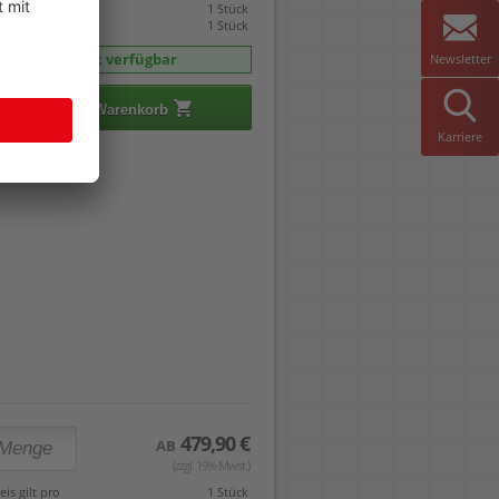
mverpackt zu
1 Stück
indestabnahme
1 Stück
sofort verfügbar
Newsletter
In den Warenkorb
Karriere
479,90 €
AB
(zzgl. 19% Mwst.)
eis gilt pro
1 Stück