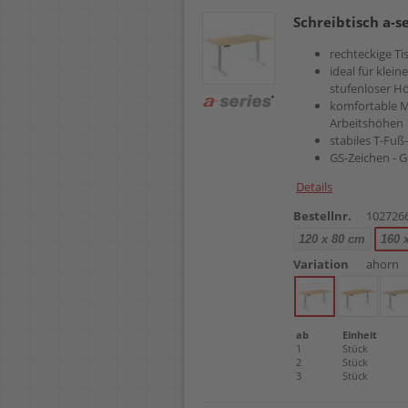
Schreibtisch a-s
rechteckige Tis
ideal für klei
stufenloser H
komfortable M
Arbeitshöhen
stabiles T-Fuß
GS-Zeichen - G
Details
Bestellnr.
102726
120 x 80 cm
160 
Variation
ahorn
ab
Einheit
1
Stück
2
Stück
3
Stück