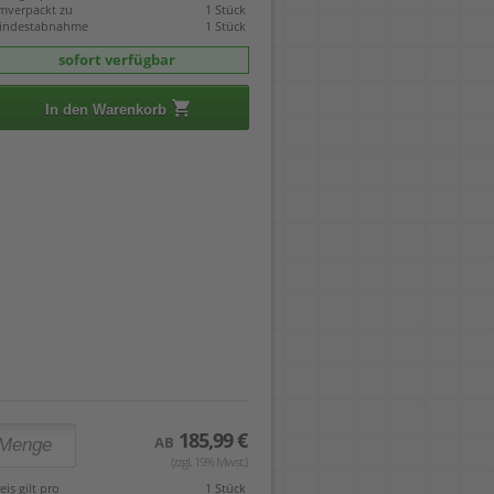
mverpackt zu
1 Stück
indestabnahme
1 Stück
sofort verfügbar
In den Warenkorb
185,99 €
AB
(zzgl. 19% Mwst.)
eis gilt pro
1 Stück