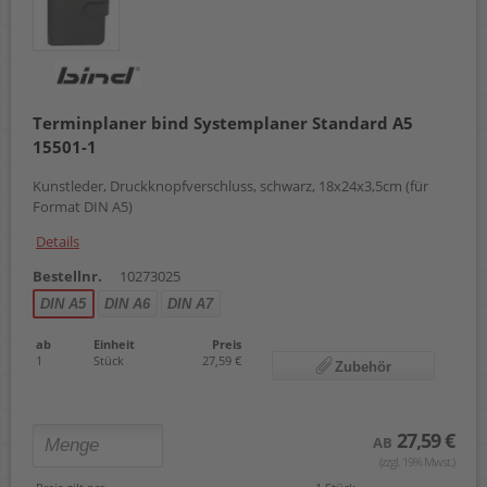
Terminplaner bind Systemplaner Standard A5
15501-1
Kunstleder, Druckknopfverschluss, schwarz, 18x24x3,5cm (für
Format DIN A5)
Details
Bestellnr.
10273025
DIN A5
DIN A6
DIN A7
ab
Einheit
Preis
1
Stück
27,59 €
Zubehör
27,59 €
AB
(zzgl. 19% Mwst.)