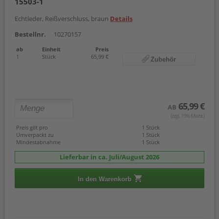
15503-1
Echtleder, Reißverschluss, braun
Details
Bestellnr.
10270157
ab
Einheit
Preis
1
Stück
65,99 €
Zubehör
65,99 €
AB
(zzgl. 19% Mwst.)
Preis gilt pro
1 Stück
Umverpackt zu
1 Stück
Mindestabnahme
1 Stück
Lieferbar in ca. Juli/August 2026
In den Warenkorb