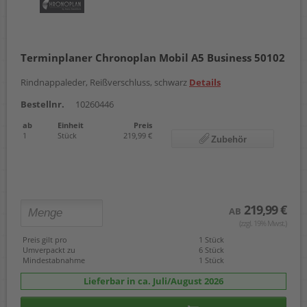
Terminplaner Chronoplan Mobil A5 Business 50102
Rindnappaleder, Reißverschluss, schwarz
Details
Bestellnr.
10260446
ab
Einheit
Preis
1
Stück
219,99 €
Zubehör
219,99 €
AB
(zzgl. 19% Mwst.)
Preis gilt pro
1 Stück
Umverpackt zu
6 Stück
Mindestabnahme
1 Stück
Lieferbar in ca. Juli/August 2026