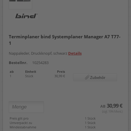
Terminplaner bind Systemplaner Manager A7 T77-
1
Nappaleder, Druckknopf, schwarz
Details
Bestellnr.
10254283
ab
Einheit
Preis
1
Stück
30,99 €
Zubehör
30,99 €
AB
(zzgl. 19% Mwst.)
Preis gilt pro
1 Stück
Umverpackt zu
1 Stück
Mindestabnahme
1 Stück