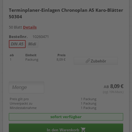
Terminplaner-Einlagen Chronoplan A5 Karo-Blätter
50304
50 Blatt
Details
Bestellnr.
10260471
DIN A5
Midi
ab
Einheit
Preis
1
Packung
8,09 €
Zubehör
8,09 €
AB
(zzgl. 19% Mwst.)
Preis gilt pro
1 Packung
Umverpackt zu
1 Packung
Mindestabnahme
1 Packung
sofort verfügbar
In den Warenkorb