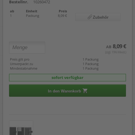
Bestellnr.
10260472
ab
Einheit
Preis
1
Packung
8,09 €
Zubehör
8,09 €
AB
(zzgl. 19% Mwst.)
Preis gilt pro
1 Packung
Umverpackt zu
1 Packung
Mindestabnahme
1 Packung
sofort verfügbar
In den Warenkorb