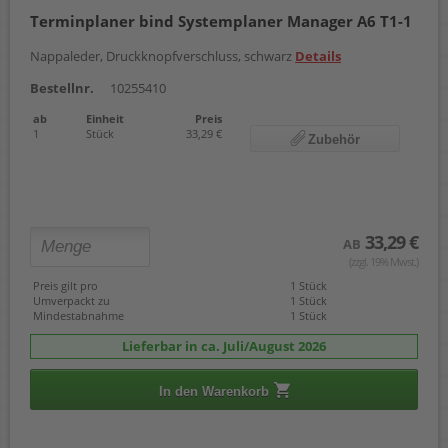
Terminplaner bind Systemplaner Manager A6 T1-1
Nappaleder, Druckknopfverschluss, schwarz
Details
Bestellnr.
10255410
ab
Einheit
Preis
1
Stück
33,29 €
Zubehör
33,29 €
AB
(zzgl. 19% Mwst.)
Preis gilt pro
1 Stück
Umverpackt zu
1 Stück
Mindestabnahme
1 Stück
Lieferbar in ca. Juli/August 2026
In den Warenkorb