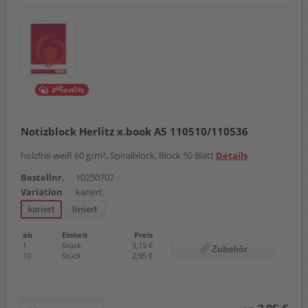
Notizblock Herlitz x.book A5 110510/110536
holzfrei weiß 60 g/m², Spiralblock, Block 50 Blatt
Details
Bestellnr.
10250707
Variation
kariert
kariert
liniert
ab
Einheit
Preis
1
Stück
3,15 €
Zubehör
10
Stück
2,95 €