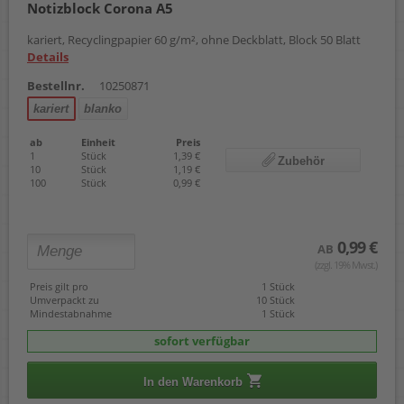
Notizblock Corona A5
kariert, Recyclingpapier 60 g/m², ohne Deckblatt, Block 50 Blatt
Details
Bestellnr.
10250871
kariert
blanko
ab
Einheit
Preis
1
Stück
1,39 €
Zubehör
10
Stück
1,19 €
100
Stück
0,99 €
0,99 €
AB
(zzgl. 19% Mwst.)
Preis gilt pro
1 Stück
Umverpackt zu
10 Stück
Mindestabnahme
1 Stück
sofort verfügbar
In den Warenkorb