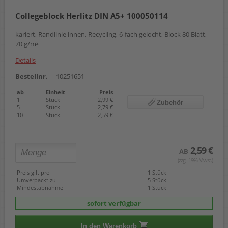
Collegeblock Herlitz DIN A5+ 100050114
kariert, Randlinie innen, Recycling, 6-fach gelocht, Block 80 Blatt,
70 g/m²
Details
Bestellnr.
10251651
ab
Einheit
Preis
1
Stück
2,99 €
Zubehör
5
Stück
2,79 €
10
Stück
2,59 €
2,59 €
AB
(zzgl. 19% Mwst.)
Preis gilt pro
1 Stück
Umverpackt zu
5 Stück
Mindestabnahme
1 Stück
sofort verfügbar
In den Warenkorb