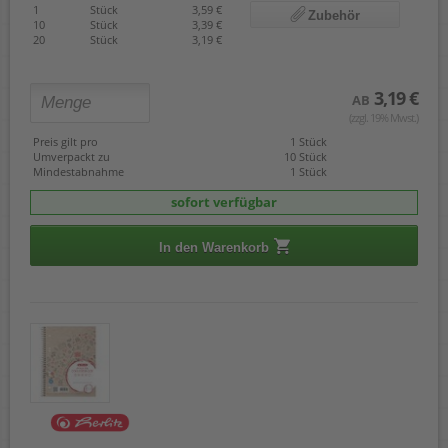
1
Stück
3,59 €
Zubehör
10
Stück
3,39 €
20
Stück
3,19 €
3,19 €
AB
(zzgl. 19% Mwst.)
Preis gilt pro
1 Stück
Umverpackt zu
10 Stück
Mindestabnahme
1 Stück
sofort verfügbar
In den Warenkorb