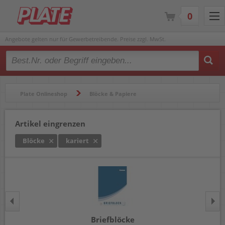
0
Angebote gelten nur für Gewerbetreibende. Preise zzgl. MwSt.
Type 2 or more characters for results.
Plate Onlineshop
Blöcke & Papiere
Blöcke & Notizbücher
Blöcke
Artikel eingrenzen
Blöcke
kariert
Briefblöcke