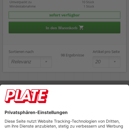
Umverpackt zu
10 Stück
Mindestabnahme
1 Stück
sofort verfügbar
In den Warenkorb
Sortieren nach
Artikel pro Seite
98 Ergebnisse
Rufen Sie uns an 04298 401-0
Lieferbedingungen
Impressum
Kontakt
Footer anzeigen
PLATE Büromaterial Vertriebs GmbH