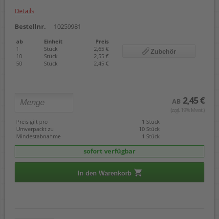
Details
Bestellnr.
10259981
ab
Einheit
Preis
1
Stück
2,65 €
Zubehör
10
Stück
2,55 €
50
Stück
2,45 €
2,45 €
AB
(zzgl. 19% Mwst.)
Preis gilt pro
1 Stück
Umverpackt zu
10 Stück
Mindestabnahme
1 Stück
sofort verfügbar
In den Warenkorb