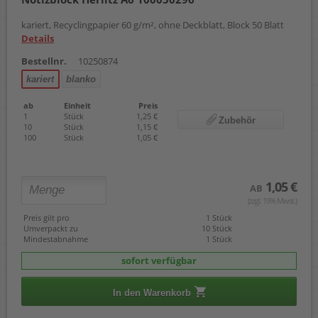
kariert, Recyclingpapier 60 g/m², ohne Deckblatt, Block 50 Blatt
Details
Bestellnr.
10250874
kariert
blanko
ab
Einheit
Preis
1
Stück
1,25 €
Zubehör
10
Stück
1,15 €
100
Stück
1,05 €
1,05 €
AB
(zzgl. 19% Mwst.)
Preis gilt pro
1 Stück
Umverpackt zu
10 Stück
Mindestabnahme
1 Stück
sofort verfügbar
In den Warenkorb