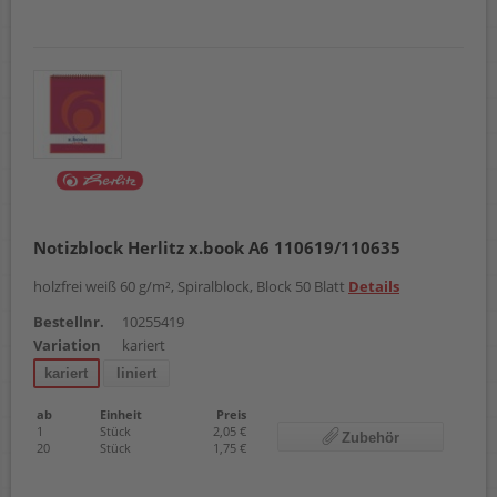
Notizblock Herlitz x.book A6 110619/110635
holzfrei weiß 60 g/m², Spiralblock, Block 50 Blatt
Details
Bestellnr.
10255419
Variation
kariert
kariert
liniert
ab
Einheit
Preis
1
Stück
2,05 €
Zubehör
20
Stück
1,75 €