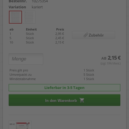
Bestellnr.
10275354
Variation
kariert
ab
Einheit
Preis
1
Stück
2,95 €
Zubehör
5
Stück
2,45 €
10
Stück
2,15 €
2,15 €
AB
(zzgl. 19% Mwst.)
Preis gilt pro
1 Stück
Umverpackt zu
5 Stück
Mindestabnahme
1 Stück
Lieferbar in 3-5 Tagen
In den Warenkorb