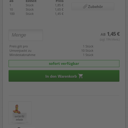
ab
Einheit
Preis
1
Stück
1,85 €
Zubehör
10
Stück
1,65 €
100
Stück
1,45 €
1,45 €
AB
(zzgl. 19% Mwst.)
Preis gilt pro
1 Stück
Umverpackt zu
10 Stück
Mindestabnahme
1 Stück
sofort verfügbar
In den Warenkorb