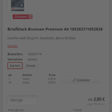
Briefblock Brunnen Premium A4 1052827/1052828
holzfrei weiß 90 g/m², Deckblatt, Block 50 Blatt
Details
Bestellnr.
10265174
Variation
kariert
kariert
liniert
ab
Einheit
Preis
1
Stück
2,95 €
Zubehör
10
Stück
2,85 €
2,85 €
AB
(zzgl. 19% Mwst.)
Preis gilt pro
1 Stück