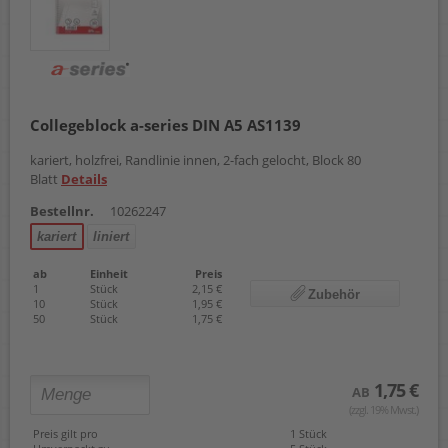
Collegeblock a-series DIN A5 AS1139
kariert, holzfrei, Randlinie innen, 2-fach gelocht, Block 80
Blatt
Details
Bestellnr.
10262247
kariert
liniert
ab
Einheit
Preis
1
Stück
2,15 €
Zubehör
10
Stück
1,95 €
50
Stück
1,75 €
1,75 €
AB
(zzgl. 19% Mwst.)
Preis gilt pro
1 Stück