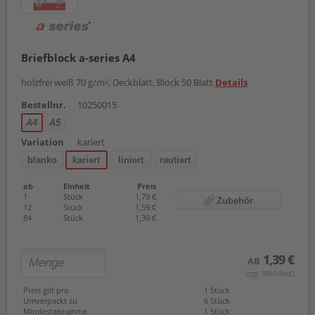
Briefblock a-series A4
holzfrei weiß 70 g/m², Deckblatt, Block 50 Blatt
Details
Bestellnr.
10250015
A4
A5
Variation
kariert
blanko
kariert
liniert
rautiert
ab
Einheit
Preis
1
Stück
1,79 €
Zubehör
12
Stück
1,59 €
84
Stück
1,39 €
1,39 €
AB
(zzgl. 19% Mwst.)
Preis gilt pro
1 Stück
Umverpackt zu
6 Stück
Mindestabnahme
1 Stück