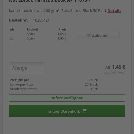
Notizblock Herlitz x.book A7 110734
kariert, holzfrei weiß 60 g/m², Spiralblock, Block 50 Blatt
Details
Bestellnr.
10255421
ab
Einheit
Preis
1
Stück
1,65 €
Zubehör
20
Stück
1,45 €
1,45 €
AB
(zzgl. 19% Mwst.)
Preis gilt pro
1 Stück
Umverpackt zu
20 Stück
Mindestabnahme
1 Stück
sofort verfügbar
In den Warenkorb