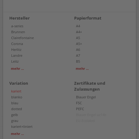
Hersteller
Papierformat
a-series
A4
Brunnen
A4+
Clairefontaine
A5
Corona
A5+
Herlitz
A6
Landre
A7
Leitz
B5
Oxford
75 x 140 mm
mehr ...
mehr ...
Rhodia
share
Variation
Zertifikate und
Staufen
Zulassungen
Leo Hoffbauer
kariert
blanko
Blauer Engel
blau
FSC
dotted
PEFC
gelb
Blauer Engel uz14b
grau
EU-Ecolabel
kariert+liniert
liniert
mehr ...
liniert mit roter Mittellinie