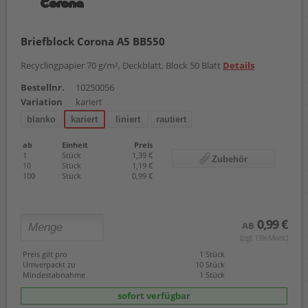
Briefblock Corona A5 BB550
Recyclingpapier 70 g/m², Deckblatt, Block 50 Blatt
Details
Bestellnr.
10250056
Variation
kariert
blanko
kariert
liniert
rautiert
ab
Einheit
Preis
1
Stück
1,39 €
Zubehör
10
Stück
1,19 €
100
Stück
0,99 €
0,99 €
AB
(zzgl. 19% Mwst.)
Preis gilt pro
1 Stück
Umverpackt zu
10 Stück
Mindestabnahme
1 Stück
sofort verfügbar