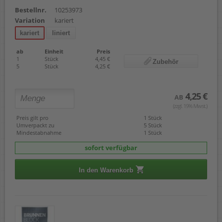
Bestellnr.
10253973
Variation
kariert
kariert
liniert
ab
Einheit
Preis
1
Stück
4,45 €
Zubehör
5
Stück
4,25 €
4,25 €
AB
(zzgl. 19% Mwst.)
Preis gilt pro
1 Stück
Umverpackt zu
5 Stück
Mindestabnahme
1 Stück
sofort verfügbar
In den Warenkorb