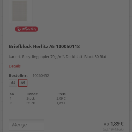
Briefblock Herlitz A5 100050118
kariert, Recyclingpapier 70 g/m², Deckblatt, Block 50 Blatt
Details
Bestellnr.
10260452
A4
A5
ab
Einheit
Preis
1
Stück
2,09 €
10
Stück
1,89 €
1,89 €
AB
(zzgl. 19% Mwst.)