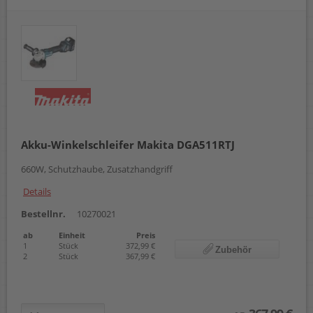
Akku-Winkelschleifer Makita DGA511RTJ
660W, Schutzhaube, Zusatzhandgriff
Details
Bestellnr.
10270021
ab
Einheit
Preis
1
Stück
372,99 €
Zubehör
2
Stück
367,99 €