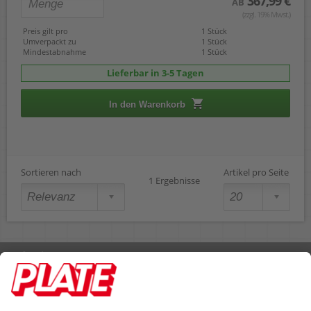
367,99 €
AB
(zzgl. 19% Mwst.)
Preis gilt pro
1 Stück
Umverpackt zu
1 Stück
Mindestabnahme
1 Stück
Lieferbar in 3-5 Tagen
In den Warenkorb
Sortieren nach
Artikel pro Seite
1 Ergebnisse
Rufen Sie uns an 04298 401-0
Lieferbedingungen
Impressum
Kontakt