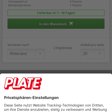
Umverpackt zu
6 Flasche
Mindestabnahme
1 Flasche
Lieferbar in 7 - 10 Tagen
In den Warenkorb
Sortieren nach
Artikel pro Seite
2 Ergebnisse
Rufen Sie uns an 04298 401-0
Lieferbedingungen
Impressum
Kontakt
Footer anzeigen
PLATE Büromaterial Vertriebs GmbH