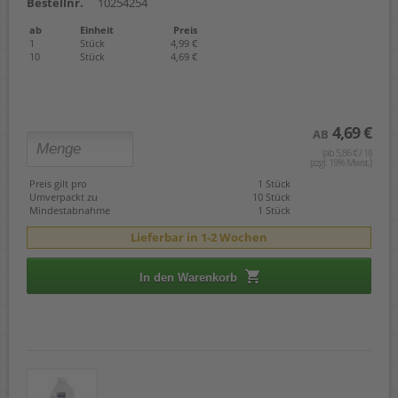
Bestellnr.
10254254
ab
Einheit
Preis
1
Stück
4,99 €
10
Stück
4,69 €
4,69 €
AB
(ab 5,86 € / 1l)
(zzgl. 19% Mwst.)
Preis gilt pro
1 Stück
Umverpackt zu
10 Stück
Mindestabnahme
1 Stück
Lieferbar in 1-2 Wochen
In den Warenkorb