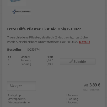
Erste Hilfe Pflaster First Aid Only P-10022
7 verschiedene Pflaster, elastisch, 2 Hautreinigungstücher,
wiederverschließbare Kunststoffbox, Box 20 Stück
Details
Bestellnr.
10255174
ab
Einheit
Preis
1
Packung
4,09 €
Zubehör
2
Packung
3,89 €
3,89 €
AB
(zzgl. 19% Mwst.)
Preis gilt pro
1 Packung
Umverpackt zu
1 Packung
Mindestabnahme
1 Packung