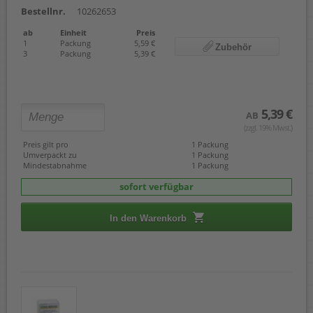
Bestellnr.
10262653
ab
Einheit
Preis
1
Packung
5,59 €
Zubehör
3
Packung
5,39 €
5,39 €
AB
(zzgl. 19% Mwst.)
Preis gilt pro
1 Packung
Umverpackt zu
1 Packung
Mindestabnahme
1 Packung
sofort verfügbar
In den Warenkorb