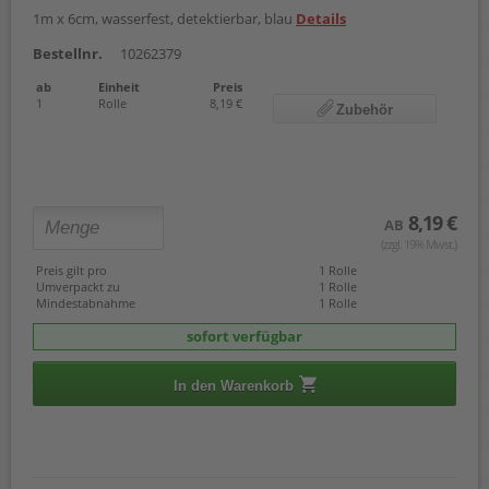
1m x 6cm, wasserfest, detektierbar, blau
Details
Bestellnr.
10262379
ab
Einheit
Preis
1
Rolle
8,19 €
Zubehör
8,19 €
AB
(zzgl. 19% Mwst.)
Preis gilt pro
1 Rolle
Umverpackt zu
1 Rolle
Mindestabnahme
1 Rolle
sofort verfügbar
In den Warenkorb