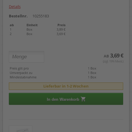
Details
Bestellnr.
10255183
ab
Einheit
Preis
1
Box
3,89 €
2
Box
3,69 €
3,69 €
AB
(zzgl. 19% Mwst.)
Preis gilt pro
1 Box
Umverpackt zu
1 Box
Mindestabnahme
1 Box
Lieferbar in 1-2 Wochen
In den Warenkorb