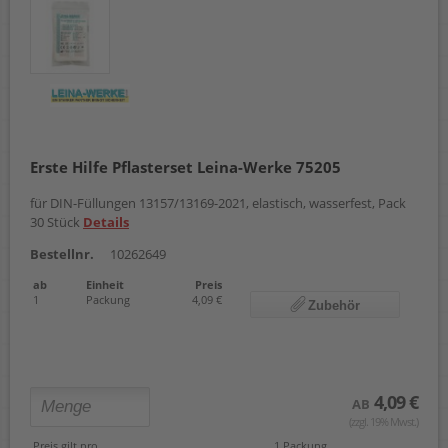
Erste Hilfe Pflasterset Leina-Werke 75205
für DIN-Füllungen 13157/13169-2021, elastisch, wasserfest, Pack
30 Stück
Details
Bestellnr.
10262649
ab
Einheit
Preis
1
Packung
4,09 €
Zubehör
4,09 €
AB
(zzgl. 19% Mwst.)
Preis gilt pro
1 Packung