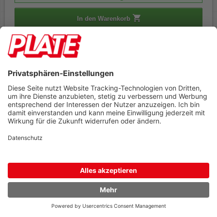
In den Warenkorb
Sortieren nach
Artikel pro Seite
30 Ergebnisse
Rufen Sie uns an 04298 401-0
Lieferbedingungen
Impressum
Kontakt
Footer anzeigen
PLATE Büromaterial Vertriebs GmbH
Hilligenwarf 5