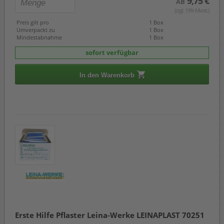
9,75 €
AB
(zzgl. 19% Mwst.)
Preis gilt pro
1 Box
Umverpackt zu
1 Box
Mindestabnahme
1 Box
sofort verfügbar
In den Warenkorb
Erste Hilfe Pflaster Leina-Werke LEINAPLAST 70251