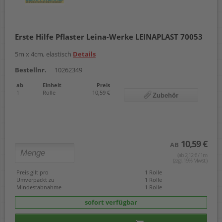
Erste Hilfe Pflaster Leina-Werke LEINAPLAST 70053
5m x 4cm, elastisch
Details
Bestellnr.
10262349
ab
Einheit
Preis
1
Rolle
10,59 €
Zubehör
10,59 €
AB
(ab 2,12 € / 1m
(zzgl. 19% Mwst.)
Preis gilt pro
1 Rolle
Umverpackt zu
1 Rolle
Mindestabnahme
1 Rolle
sofort verfügbar