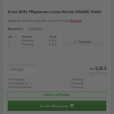
Erste Hilfe Pflasterset Leina-Werke FINGER 75403
elastisch, einzeln verpackt, Pack 16 Stück
Details
Bestellnr.
10262654
ab
Einheit
Preis
1
Packung
6,75 €
Zubehör
3
Packung
6,25 €
6,25 €
AB
(zzgl. 19% Mwst.)
Preis gilt pro
1 Packung
Umverpackt zu
1 Packung
Mindestabnahme
1 Packung
sofort verfügbar
In den Warenkorb