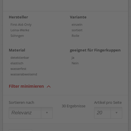
Hersteller
Variante
First-Aid-Only
einzeln
Leina-Werke
sortiert
Söhngen
Rolle
Material
geeignet für Fingerkuppen
detektierbar
Ja
elastisch
Nein
wasserfest
wasserabweisend
Filter minimieren
Sortieren nach
Artikel pro Seite
30 Ergebnisse