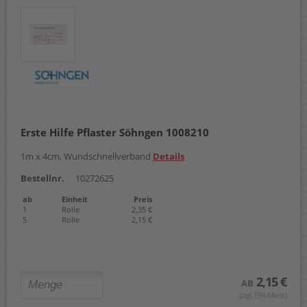
Erste Hilfe Pflaster Söhngen 1008210
1m x 4cm, Wundschnellverband
Details
Bestellnr.
10272625
ab
Einheit
Preis
1
Rolle
2,35 €
5
Rolle
2,15 €
2,15 €
AB
(zzgl. 19% Mwst.)