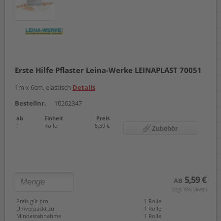
Erste Hilfe Pflaster Leina-Werke LEINAPLAST 70051
1m x 6cm, elastisch
Details
Bestellnr.
10262347
ab
Einheit
Preis
1
Rolle
5,59 €
Zubehör
5,59 €
AB
(zzgl. 19% Mwst.)
Preis gilt pro
1 Rolle
Umverpackt zu
1 Rolle
Mindestabnahme
1 Rolle