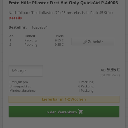
Erste Hilfe Pflaster First Aid Only QuickAid P-44006
Nachfüllpack Textilpflaster, 72x25mm, elastisch, Pack 45 Stück
Details
Bestellnr.
10269384
ab
Einheit
Preis
1
Packung
9,85 €
Zubehör
2
Packung
9,35 €
9,35 €
AB
(zzgl. 19% Mwst.)
Preis gilt pro
1 Packung
Umverpackt zu
6 Packung
Mindestabnahme
1 Packung
Lieferbar in 1-2 Wochen
In den Warenkorb