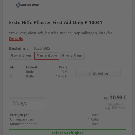
Erste Hilfe Pflaster First Aid Only P-10041
5m x 6cm, elastisch, hautfreundlich, hypoallergen, latexfrei
Details
Bestellnr.
10264935
5 m x 4 cm
5 m x 6 cm
5 m x 8 cm
ab
Einheit
Preis
1
Rolle
11,49 €
Zubehör
2
Rolle
10,99 €
10,99 €
AB
(ab 2,20 € / 1m
(zzgl. 19% Mwst.)
Preis gilt pro
1 Rolle
Umverpackt zu
1 Rolle
Mindestabnahme
1 Rolle
sofort verfügbar