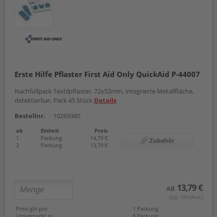
Erste Hilfe Pflaster First Aid Only QuickAid P-44007
Nachfüllpack Textilpflaster, 72x52mm, integrierte Metallfläche,
detektierbar, Pack 45 Stück
Details
Bestellnr.
10269385
ab
Einheit
Preis
1
Packung
14,79 €
Zubehör
2
Packung
13,79 €
13,79 €
AB
(zzgl. 19% Mwst.)
Preis gilt pro
1 Packung
Umverpackt zu
6 Packung