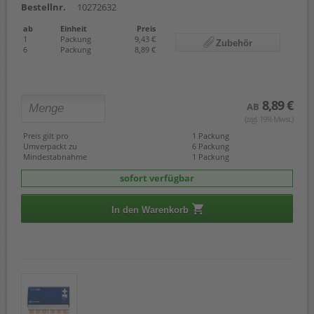
Bestellnr.
10272632
ab
Einheit
Preis
1
Packung
9,43 €
Zubehör
6
Packung
8,89 €
8,89 €
AB
(zzgl. 19% Mwst.)
Preis gilt pro
1 Packung
Umverpackt zu
6 Packung
Mindestabnahme
1 Packung
sofort verfügbar
In den Warenkorb