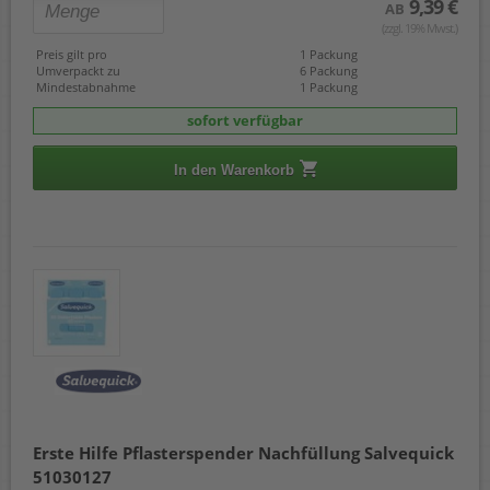
9,39 €
AB
(zzgl. 19% Mwst.)
Preis gilt pro
1 Packung
Umverpackt zu
6 Packung
Mindestabnahme
1 Packung
sofort verfügbar
In den Warenkorb
Erste Hilfe Pflasterspender Nachfüllung Salvequick
51030127