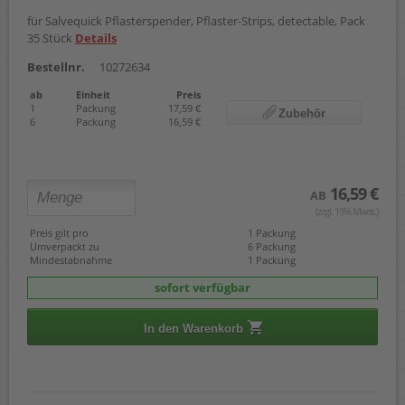
für Salvequick Pflasterspender, Pflaster-Strips, detectable, Pack
35 Stück
Details
Bestellnr.
10272634
ab
Einheit
Preis
1
Packung
17,59 €
Zubehör
6
Packung
16,59 €
16,59 €
AB
(zzgl. 19% Mwst.)
Preis gilt pro
1 Packung
Umverpackt zu
6 Packung
Mindestabnahme
1 Packung
sofort verfügbar
In den Warenkorb