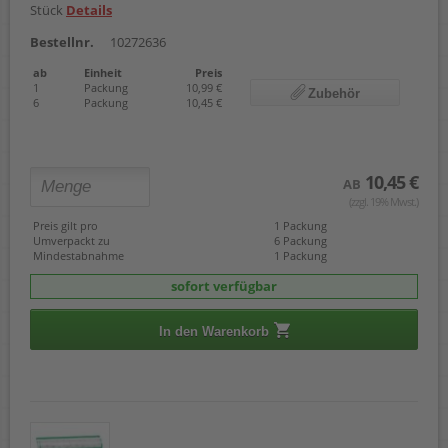
Stück
Details
Bestellnr.
10272636
ab
Einheit
Preis
1
Packung
10,99 €
Zubehör
6
Packung
10,45 €
10,45 €
AB
(zzgl. 19% Mwst.)
Preis gilt pro
1 Packung
Umverpackt zu
6 Packung
Mindestabnahme
1 Packung
sofort verfügbar
In den Warenkorb