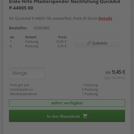
Erste Hilfe Pflasterspender Nachfüllung QuickAid
P-44005 00
für QuickAid P-44001 00, wasserfest, Pack 45 Stück
Details
Bestellnr.
10265982
ab
Einheit
Preis
1
Packung
10,05 €
Zubehör
6
Packung
9,45 €
9,45 €
AB
(zzgl. 19% Mwst.)
Preis gilt pro
1 Packung
Umverpackt zu
6 Packung
Mindestabnahme
1 Packung
sofort verfügbar
In den Warenkorb