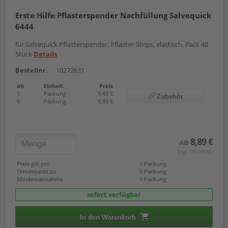
Erste Hilfe Pflasterspender Nachfüllung Salvequick
6444
für Salvequick Pflasterspender, Pflaster-Strips, elastisch, Pack 40
Stück
Details
Bestellnr.
10272631
ab
Einheit
Preis
1
Packung
9,43 €
Zubehör
6
Packung
8,89 €
8,89 €
AB
(zzgl. 19% Mwst.)
Preis gilt pro
1 Packung
Umverpackt zu
6 Packung
Mindestabnahme
1 Packung
sofort verfügbar
In den Warenkorb