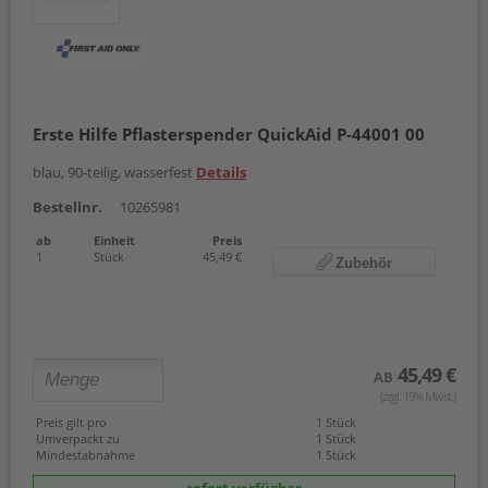
Erste Hilfe Pflasterspender QuickAid P-44001 00
blau, 90-teilig, wasserfest
Details
Bestellnr.
10265981
ab
Einheit
Preis
1
Stück
45,49 €
Zubehör
45,49 €
AB
(zzgl. 19% Mwst.)
Preis gilt pro
1 Stück
Umverpackt zu
1 Stück
Mindestabnahme
1 Stück