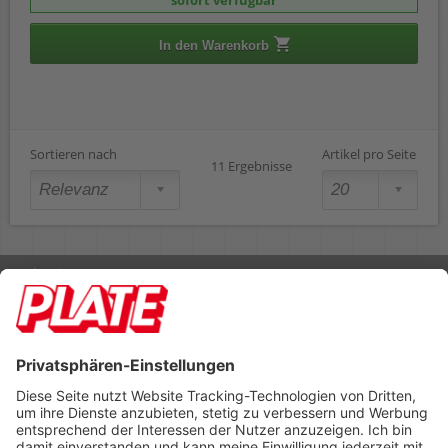
sofort verfügbar
In den Warenkorb
Sortieren nach
Artikel pro Seite
11 Ergebnisse
Rufen Sie uns an 04298 401-0
Lieferbedingungen
Impressum
Kontakt
Footer anzeigen
PLATE Büromaterial Vertriebs GmbH