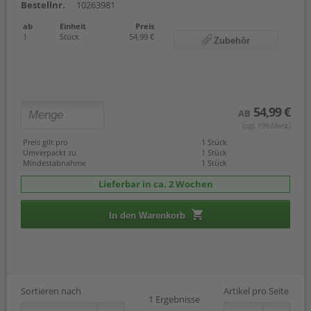
Bestellnr.
10263981
ab
Einheit
Preis
1
Stück
54,99 €
Zubehör
54,99 €
AB
(zzgl. 19% Mwst.)
Preis gilt pro
1 Stück
Umverpackt zu
1 Stück
Mindestabnahme
1 Stück
Lieferbar in ca. 2 Wochen
In den Warenkorb
Sortieren nach
Artikel pro Seite
1 Ergebnisse