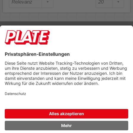
Rufen Sie uns an 04298 401-0
Lieferbedingungen
Impressum
Kontakt
Footer anzeigen
PLATE Büromaterial Vertriebs GmbH
Hilligenwarf 5
28865 Lilienthal
Tel: 04298 401-0
Fax: 04298 401-140
info@plate.de
design: construktiv