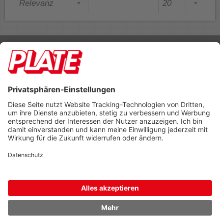
Rufen Sie uns an 04298 401-0
Lieferbedingungen
Impressum
Kontakt
Footer anzeigen
PLATE Büromaterial Vertriebs GmbH
Hilligenwarf 5
28865 Lilienthal
Tel: 04298 401-0
Fax: 04298 401-140
info@plate.de
design: construktiv