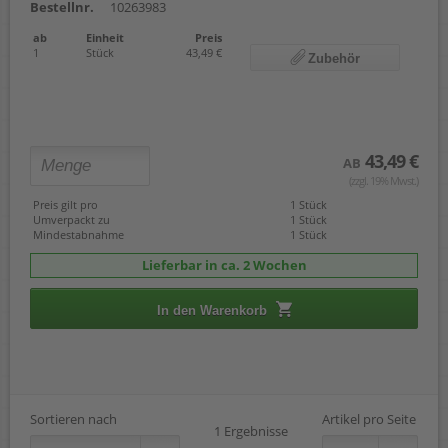
Bestellnr.
10263983
ab
Einheit
Preis
1
Stück
43,49 €
Zubehör
43,49 €
AB
(zzgl. 19% Mwst.)
Preis gilt pro
1 Stück
Umverpackt zu
1 Stück
Mindestabnahme
1 Stück
Lieferbar in ca. 2 Wochen
In den Warenkorb
Sortieren nach
Artikel pro Seite
1 Ergebnisse