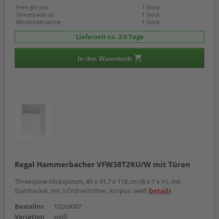
Preis gilt pro
1 Stück
Umverpackt zu
1 Stück
Mindestabnahme
1 Stück
Lieferzeit ca. 2-5 Tage
In den Warenkorb
Regal Hammerbacher VFW38T2KU/W mit Türen
Threespine-Klicksystem, 80 x 41,7 x 118 cm (B x T x H), mit
Stahlsockel, mit 3 Ordnerhöhen, Korpus: weiß
Details
Bestellnr.
10269087
Variation
weiß