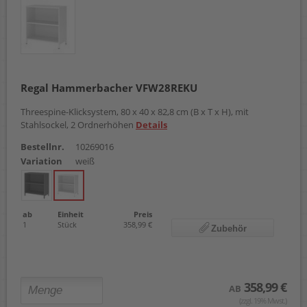
Regal Hammerbacher VFW28REKU
Threespine-Klicksystem, 80 x 40 x 82,8 cm (B x T x H), mit
Stahlsockel, 2 Ordnerhöhen
Details
Bestellnr.
10269016
Variation
weiß
ab
Einheit
Preis
1
Stück
358,99 €
Zubehör
358,99 €
AB
(zzgl. 19% Mwst.)