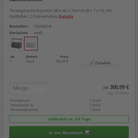
Threespine-Klicksystem, 80 x 40 x 74,6 cm (B x T x H), mit
Stellfüßen, 2 Ordnerhöhen
Details
Bestellnr.
10269018
Variation
weiß
ab
Einheit
Preis
1
Stück
300,99 €
Zubehör
300,99 €
AB
(zzgl. 19% Mwst.)
Preis gilt pro
1 Stück
Umverpackt zu
1 Stück
Mindestabnahme
1 Stück
Lieferzeit ca. 2-5 Tage
In den Warenkorb