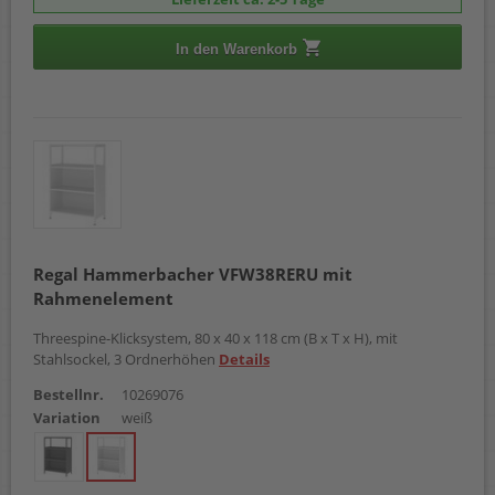
In den Warenkorb
Regal Hammerbacher VFW38RERU mit
Rahmenelement
Threespine-Klicksystem, 80 x 40 x 118 cm (B x T x H), mit
Stahlsockel, 3 Ordnerhöhen
Details
Bestellnr.
10269076
Variation
weiß