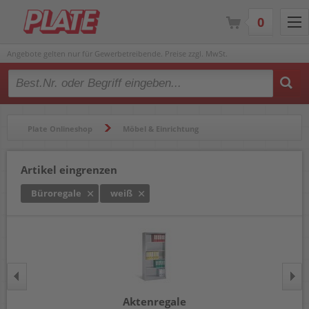
0
Angebote gelten nur für Gewerbetreibende. Preise zzgl. MwSt.
Type 2 or more characters for results.
Plate Onlineshop
Möbel & Einrichtung
Schränke & Regale
Büroregale
Artikel eingrenzen
Büroregale
weiß
Aktenregale