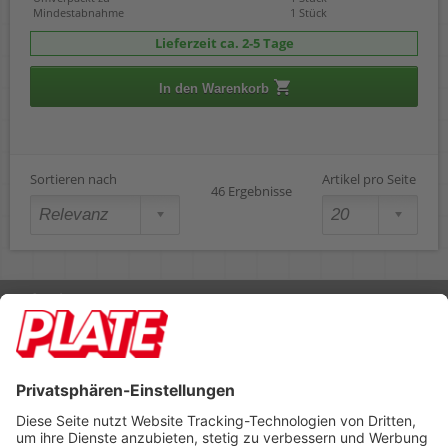
Mindestabnahme
1 Stück
Lieferzeit ca. 2-5 Tage
In den Warenkorb
Sortieren nach
Artikel pro Seite
46 Ergebnisse
Rufen Sie uns an 04298 401-0
Lieferbedingungen
Impressum
Kontakt
Footer anzeigen
PLATE Büromaterial Vertriebs GmbH