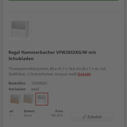
Regal Hammerbacher VFW28S2KG/W mit
Schubladen
Threespine-Klicksystem, 80 x 41,7 x 74,6 cm (B x T x H), mit
Stellfüßen, 2 Ordnerhöhen, Korpus: weiß
Details
Bestellnr.
10269025
Variation
weiß
ab
Einheit
Preis
1
Stück
391,99 €
Zubehör