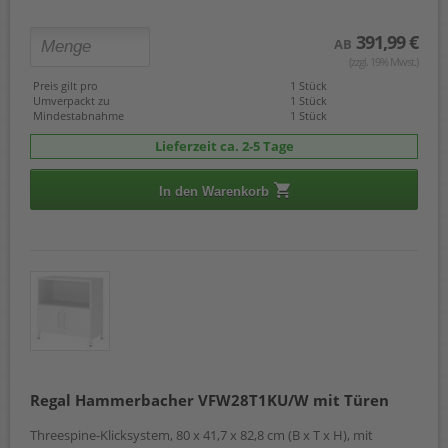
391,99 €
AB
(zzgl. 19% Mwst.)
Preis gilt pro
1 Stück
Umverpackt zu
1 Stück
Mindestabnahme
1 Stück
Lieferzeit ca. 2-5 Tage
In den Warenkorb
Regal Hammerbacher VFW28T1KU/W mit Türen
Threespine-Klicksystem, 80 x 41,7 x 82,8 cm (B x T x H), mit