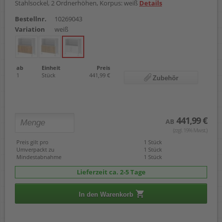
Stahlsockel, 2 Ordnerhöhen, Korpus: weiß
Details
Bestellnr.
10269043
Variation
weiß
ab
Einheit
Preis
1
Stück
441,99 €
Zubehör
441,99 €
AB
(zzgl. 19% Mwst.)
Preis gilt pro
1 Stück
Umverpackt zu
1 Stück
Mindestabnahme
1 Stück
Lieferzeit ca. 2-5 Tage
In den Warenkorb