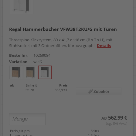
Regal Hammerbacher VFW38T2KU/G mit Türen
Threespine-Klicksystem, 80 x 41,7 x 118 cm (B x T x H), mit
Stahlsockel, mit 3 Ordnerhöhen, Korpus: graphit
Details
Bestellnr.
10269084
Variation
weiß
ab
Einheit
Preis
1
Stück
562,99 €
Zubehör
562,99 €
AB
(zzgl. 19% Mwst.)
Preis gilt pro
1 Stück
Umverpackt zu
1 Stück