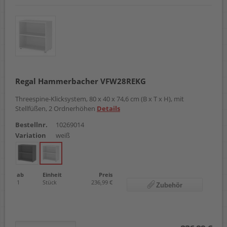
Regal Hammerbacher VFW28REKG
Threespine-Klicksystem, 80 x 40 x 74,6 cm (B x T x H), mit
Stellfüßen, 2 Ordnerhöhen
Details
Bestellnr.
10269014
Variation
weiß
ab
Einheit
Preis
1
Stück
236,99 €
Zubehör