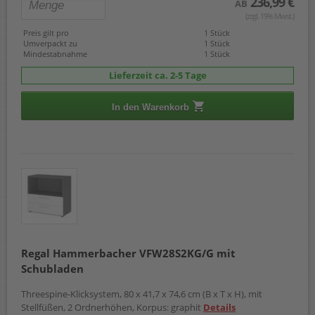
236,99 €
AB
(zzgl. 19% Mwst.)
Preis gilt pro
1 Stück
Umverpackt zu
1 Stück
Mindestabnahme
1 Stück
Lieferzeit ca. 2-5 Tage
In den Warenkorb
Regal Hammerbacher VFW28S2KG/G mit
Schubladen
Threespine-Klicksystem, 80 x 41,7 x 74,6 cm (B x T x H), mit
Stellfüßen, 2 Ordnerhöhen, Korpus: graphit
Details