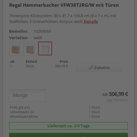
Regal Hammerbacher VFW38T2RG/W mit Türen
Threespine-Klicksystem, 80 x 41,7 x 109,8 cm (B x T x H), mit
Stellfüßen, 3 Ordnerhöhen, Korpus: weiß
Details
Bestellnr.
10269093
Variation
weiß
ab
Einheit
Preis
1
Stück
506,99 €
Zubehör
506,99 €
AB
(zzgl. 19% Mwst.)
Preis gilt pro
1 Stück
Umverpackt zu
1 Stück
Mindestabnahme
1 Stück
Lieferzeit ca. 2-5 Tage