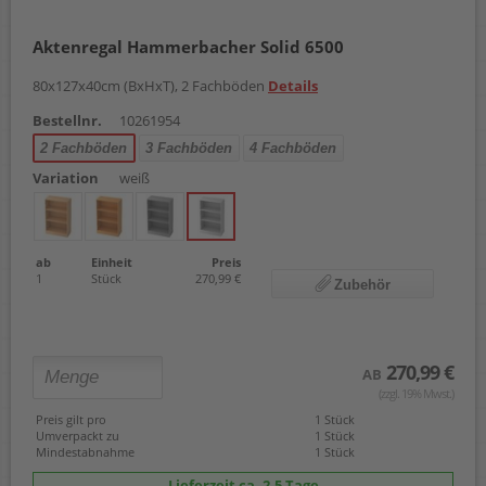
Aktenregal Hammerbacher Solid 6500
80x127x40cm (BxHxT), 2 Fachböden
Details
Bestellnr.
10261954
2 Fachböden
3 Fachböden
4 Fachböden
Variation
weiß
ab
Einheit
Preis
1
Stück
270,99 €
Zubehör
270,99 €
AB
(zzgl. 19% Mwst.)
Preis gilt pro
1 Stück
Umverpackt zu
1 Stück
Mindestabnahme
1 Stück
Lieferzeit ca. 2-5 Tage