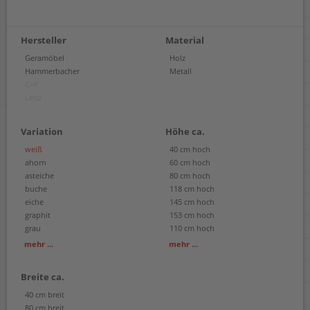
Hersteller
Material
Geramöbel
Holz
Hammerbacher
Metall
C+P
Leitz
Variation
Höhe ca.
weiß
40 cm hoch
ahorn
60 cm hoch
asteiche
80 cm hoch
buche
118 cm hoch
eiche
145 cm hoch
graphit
153 cm hoch
grau
110 cm hoch
hellgrau
130 cm hoch
mehr ...
mehr ...
180 cm hoch
200 cm hoch
Breite ca.
220 cm hoch
40 cm breit
80 cm breit