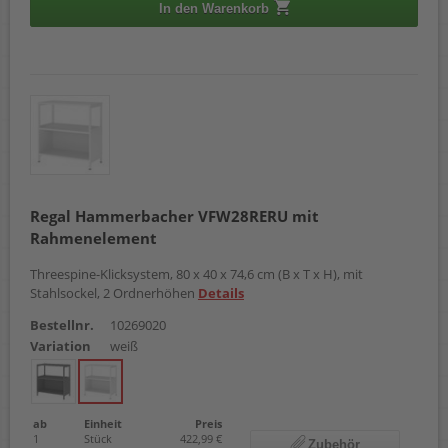
In den Warenkorb
Regal Hammerbacher VFW28RERU mit
Rahmenelement
Threespine-Klicksystem, 80 x 40 x 74,6 cm (B x T x H), mit
Stahlsockel, 2 Ordnerhöhen
Details
Bestellnr.
10269020
Variation
weiß
ab
Einheit
Preis
1
Stück
422,99 €
Zubehör