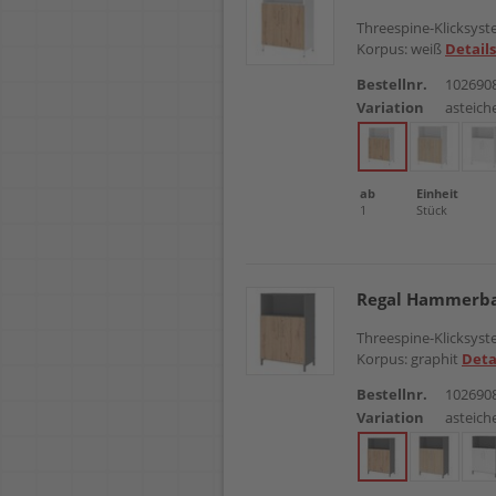
Threespine-Klicksyste
Korpus: weiß
Details
Bestellnr.
102690
Variation
asteich
ab
Einheit
1
Stück
Regal Hammerba
Threespine-Klicksyste
Korpus: graphit
Deta
Bestellnr.
102690
Variation
asteich