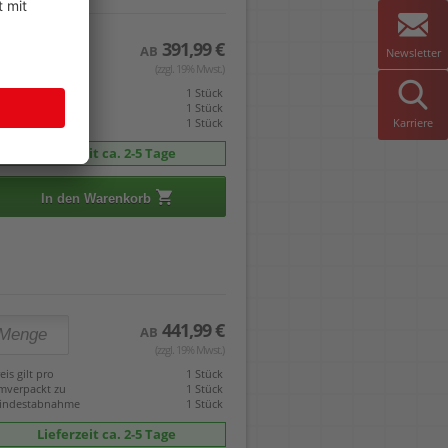
391,99 €
AB
Newsletter
(zzgl. 19% Mwst.)
eis gilt pro
1 Stück
mverpackt zu
1 Stück
Karriere
indestabnahme
1 Stück
Lieferzeit ca. 2-5 Tage
In den Warenkorb
441,99 €
AB
(zzgl. 19% Mwst.)
eis gilt pro
1 Stück
mverpackt zu
1 Stück
indestabnahme
1 Stück
Lieferzeit ca. 2-5 Tage