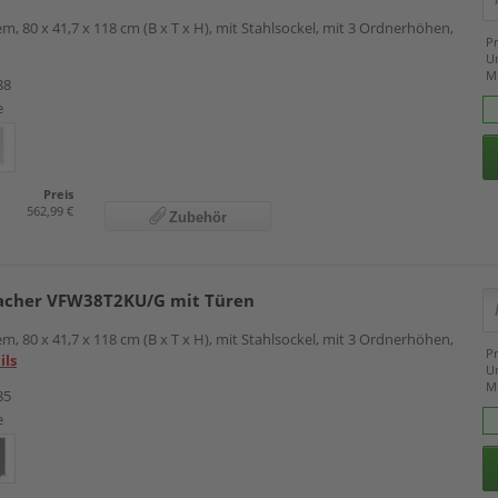
m, 80 x 41,7 x 118 cm (B x T x H), mit Stahlsockel, mit 3 Ordnerhöhen,
Pr
U
M
88
e
Preis
562,99 €
Zubehör
cher VFW38T2KU/G mit Türen
m, 80 x 41,7 x 118 cm (B x T x H), mit Stahlsockel, mit 3 Ordnerhöhen,
Pr
ils
U
M
85
e