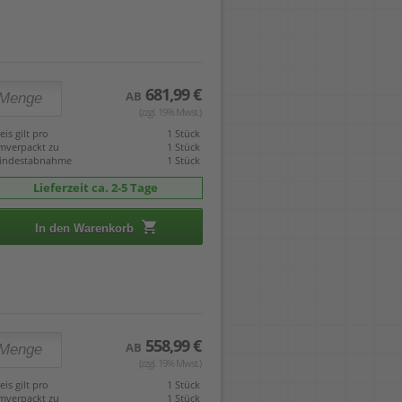
681,99 €
AB
(zzgl. 19% Mwst.)
eis gilt pro
1 Stück
mverpackt zu
1 Stück
indestabnahme
1 Stück
Lieferzeit ca. 2-5 Tage
In den Warenkorb
558,99 €
AB
(zzgl. 19% Mwst.)
eis gilt pro
1 Stück
mverpackt zu
1 Stück