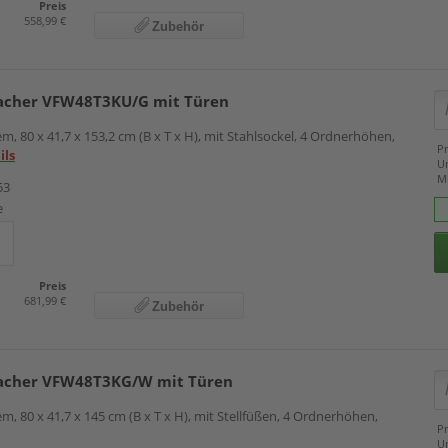
Preis
558,99 €
Zubehör
cher VFW48T3KU/G mit Türen
m, 80 x 41,7 x 153,2 cm (B x T x H), mit Stahlsockel, 4 Ordnerhöhen,
Pr
ils
U
M
53
e
Preis
681,99 €
Zubehör
cher VFW48T3KG/W mit Türen
m, 80 x 41,7 x 145 cm (B x T x H), mit Stellfüßen, 4 Ordnerhöhen,
Pr
U