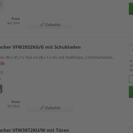
Preis
441,99 €
Zubehör
cher VFW28S2KG/G mit Schubladen
m, 80 x 41,7 x 74,6 cm (B x T x H), mit Stellfüßen, 2 Ordnerhöhen,
Pr
ils
U
M
23
e
Preis
391,99 €
Zubehör
cher VFW38T2KU/W mit Türen