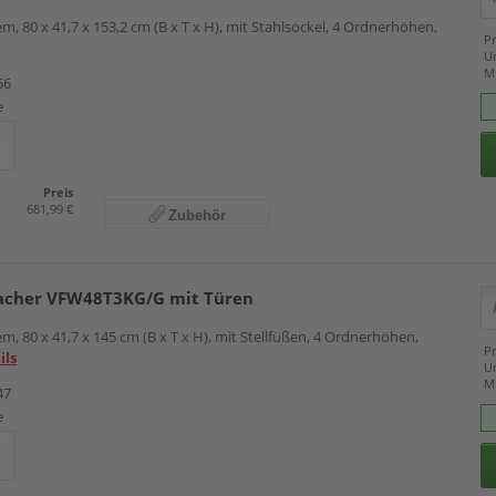
m, 80 x 41,7 x 153,2 cm (B x T x H), mit Stahlsockel, 4 Ordnerhöhen,
Pr
U
M
56
e
Preis
681,99 €
Zubehör
cher VFW48T3KG/G mit Türen
m, 80 x 41,7 x 145 cm (B x T x H), mit Stellfüßen, 4 Ordnerhöhen,
Pr
ils
U
M
47
e