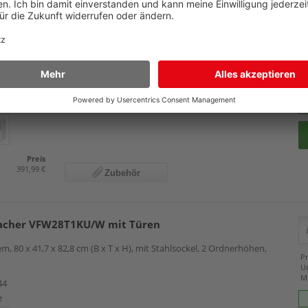
cher VFW28S2KG/W mit Schubladen
m, 80 x 41,7 x 74,6 cm (B x T x H), mit Stellfüßen, 2 Ordnerhöhen,
Pr
U
M
26
e
Preis
391,99 €
Zubehör
cher VFW28T1KU/W mit Türen
m, 80 x 41,7 x 82,8 cm (B x T x H), mit Stahlsockel, 2 Ordnerhöhen,
Pr
U
M
44
e