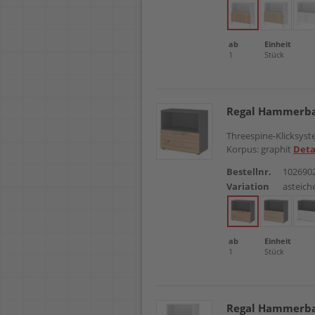
ab
Einheit
1
Stück
Regal Hammerba
Threespine-Klicksyste
Korpus: graphit
Deta
Bestellnr.
102690
Variation
asteich
ab
Einheit
1
Stück
Regal Hammerba