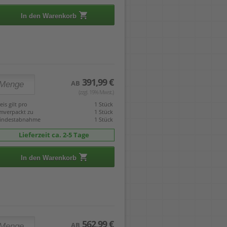
In den Warenkorb
391,99 €
AB
(zzgl. 19% Mwst.)
eis gilt pro
1 Stück
mverpackt zu
1 Stück
indestabnahme
1 Stück
Lieferzeit ca. 2-5 Tage
In den Warenkorb
562,99 €
AB