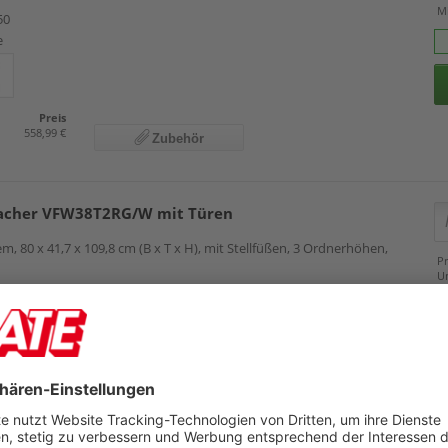
M
50
e
Preis
558,99 €
Zubehör
cher VFW38T2RG/W mit Türen
m, 80 x 41,7 x 109,8 cm (B x T x H), mit Stellfüßen, 3 Ordnerhöhen,
Pr
U
M
94
e
Preis
506,99 €
Zubehör