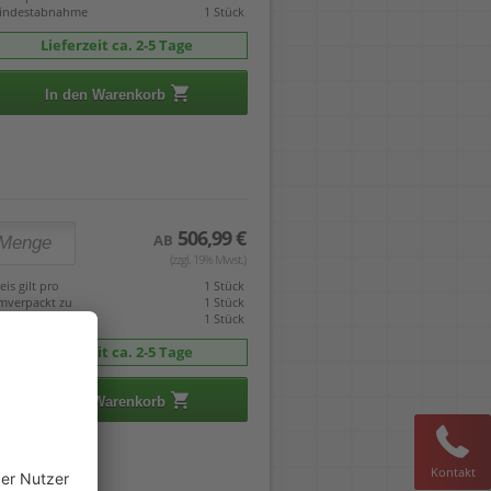
indestabnahme
1 Stück
Lieferzeit ca. 2-5 Tage
In den Warenkorb
506,99 €
AB
(zzgl. 19% Mwst.)
eis gilt pro
1 Stück
mverpackt zu
1 Stück
indestabnahme
1 Stück
Lieferzeit ca. 2-5 Tage
In den Warenkorb
Kontakt