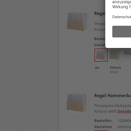
Regal Hammerba
Threespine-Klicksyste
Korpus: weiß
Details
Bestellnr.
102690
Variation
asteich
ab
Einheit
1
Stück
Regal Hammerba
Threespine-Klicksyste
Korpus: weiß
Details
Bestellnr.
102690
Variation
asteich