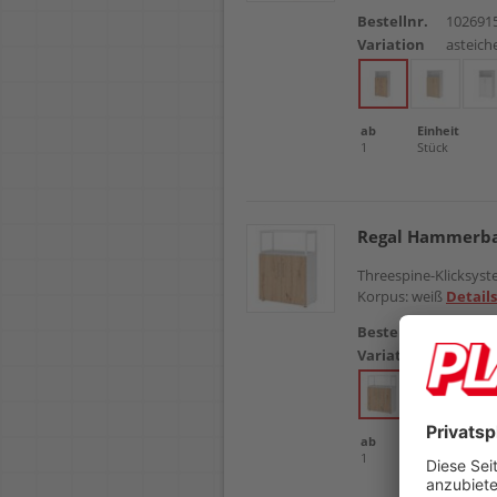
Bestellnr.
102691
Variation
asteich
ab
Einheit
1
Stück
Regal Hammerba
Threespine-Klicksyste
Korpus: weiß
Details
Bestellnr.
102690
Variation
asteich
ab
Einheit
1
Stück