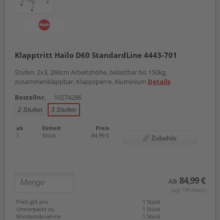
Klapptritt Hailo D60 StandardLine 4443-701
Stufen: 2x3, 260cm Arbeitshöhe, belastbar bis 150kg,
zusammenklappbar, Klappsperre, Aluminium
Details
Bestellnr.
10274286
2 Stufen
3 Stufen
ab
Einheit
Preis
1
Stück
84,99 €
Zubehör
84,99 €
AB
(zzgl. 19% Mwst.)
Preis gilt pro
1 Stück
Umverpackt zu
1 Stück
Mindestabnahme
1 Stück