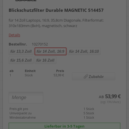
Blickschutzfilter Durable MAGNETIC 514457
für 14 Zoll Laptops, 16:9, 35,8cm Diagonale, Filterformat:
310x183mm (BxH), magnetisch, schwarz
Details
Bestellnr.
10270152
für 13,3 Zoll
für 14 Zoll, 16:9
für 14 Zoll, 16:10
für 15,6 Zoll
für 16 Zoll
ab
Einheit
Preis
1
Stück
53,99 €
Zubehör
53,99 €
AB
(zzgl. 19% Mwst.)
Preis gilt pro
1 Stück
Umverpackt zu
5 Stück
Mindestabnahme
1 Stück
Lieferbar in 3-5 Tagen