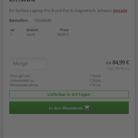
für Surface Laptop Pro 8 und Pro 9, magnetisch, schwarz
Details
Bestellnr.
10260649
ab
Einheit
Preis
1
Stück
84,99 €
84,99 €
AB
(zzgl. 19% Mwst.)
Preis gilt pro
1 Stück
Umverpackt zu
1 Stück
Mindestabnahme
1 Stück
Lieferbar in 3-5 Tagen
In den Warenkorb