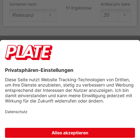
Sortieren nach
Artikel pro Seite
51 Ergebnisse
Rufen Sie uns an 04298 401-0
Lieferbedingungen
Impressum
Kontakt
Footer anzeigen
PLATE Büromaterial Vertriebs GmbH
Hilligenwarf 5
28865 Lilienthal
Tel: 04298 401-0
Fax: 04298 401-140
info@plate.de