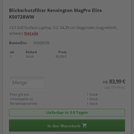
Blickschutzfilter Kensington MagPro Elite
K50728WW
13,5 Zoll Surface Laptop, 3:2, 34,29 cm Diagonale, magnetisch,
schwarz
Details
Bestellnr.
10260535
ab
Einheit
Preis
1
Stück
83,99 €
83,99 €
AB
(zzgl. 19% Mwst.)
Preis gilt pro
1 Stück
Umverpackt zu
1 Stück
Mindestabnahme
1 Stück
Lieferbar in 3-5 Tagen
In den Warenkorb