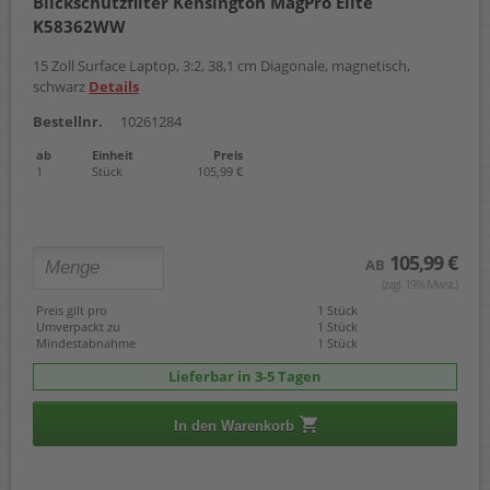
Blickschutzfilter Kensington MagPro Elite
K58362WW
15 Zoll Surface Laptop, 3:2, 38,1 cm Diagonale, magnetisch,
schwarz
Details
Bestellnr.
10261284
ab
Einheit
Preis
1
Stück
105,99 €
105,99 €
AB
(zzgl. 19% Mwst.)
Preis gilt pro
1 Stück
Umverpackt zu
1 Stück
Mindestabnahme
1 Stück
Lieferbar in 3-5 Tagen
In den Warenkorb