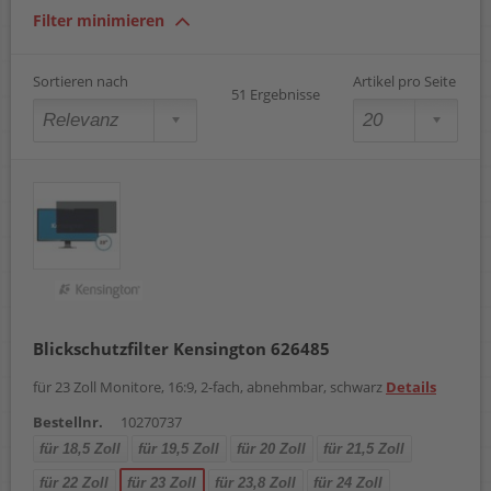
19,5 Zoll
Filter minimieren
20,0 Zoll
21,5 Zoll
22,0 Zoll
Sortieren nach
Artikel pro Seite
51 Ergebnisse
23,0 Zoll
23,8 Zoll
24,0 Zoll
25,0 Zoll
26,0 Zoll
27,0 Zoll
29,0 Zoll
32,0 Zoll
34,0 Zoll
Blickschutzfilter Kensington 626485
für 23 Zoll Monitore, 16:9, 2-fach, abnehmbar, schwarz
Details
Bestellnr.
10270737
für 18,5 Zoll
für 19,5 Zoll
für 20 Zoll
für 21,5 Zoll
für 22 Zoll
für 23 Zoll
für 23,8 Zoll
für 24 Zoll