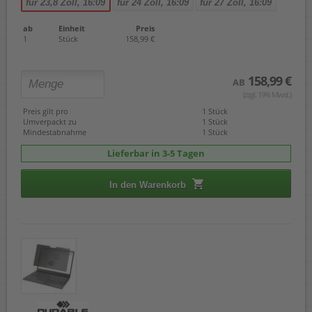
für 23,8 Zoll, 16:09
für 24 Zoll, 16:09
für 27 Zoll, 16:09
ab
Einheit
Preis
1
Stück
158,99 €
158,99 €
AB
(zzgl. 19% Mwst.)
Preis gilt pro
1 Stück
Umverpackt zu
1 Stück
Mindestabnahme
1 Stück
Lieferbar in 3-5 Tagen
In den Warenkorb