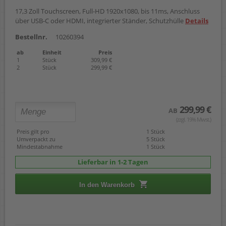
17,3 Zoll Touchscreen, Full-HD 1920x1080, bis 11ms, Anschluss
über USB-C oder HDMI, integrierter Ständer, Schutzhülle
Details
Bestellnr.
10260394
ab
Einheit
Preis
1
Stück
309,99 €
2
Stück
299,99 €
299,99 €
AB
(zzgl. 19% Mwst.)
Preis gilt pro
1 Stück
Umverpackt zu
5 Stück
Mindestabnahme
1 Stück
Lieferbar in 1-2 Tagen
In den Warenkorb