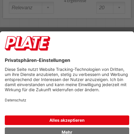
4 Ergebnisse
Rufen Sie uns an 04298 401-0
Lieferbedingungen
Impressum
Kontakt
Footer anzeigen
PLATE Büromaterial Vertriebs GmbH
Hilligenwarf 5
28865 Lilienthal
Tel: 04298 401-0
Fax: 04298 401-140
info@plate.de