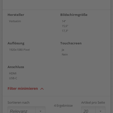
Hersteller
Bildschirmgröße
Verbatim
14"
15,6"
17,3"
Auflösung
Touchscreen
1920x1080 Pixel
Ja
Nein
Anschluss
HDMI
USB-C
Filter minimieren
Sortieren nach
Artikel pro Seite
4 Ergebnisse