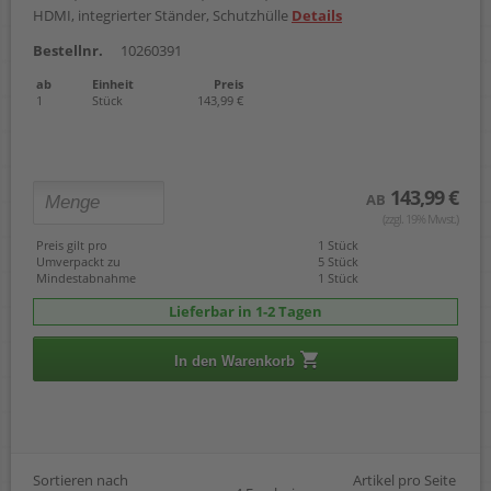
HDMI, integrierter Ständer, Schutzhülle
Details
Bestellnr.
10260391
ab
Einheit
Preis
1
Stück
143,99 €
143,99 €
AB
(zzgl. 19% Mwst.)
Preis gilt pro
1 Stück
Umverpackt zu
5 Stück
Mindestabnahme
1 Stück
Lieferbar in 1-2 Tagen
In den Warenkorb
Sortieren nach
Artikel pro Seite