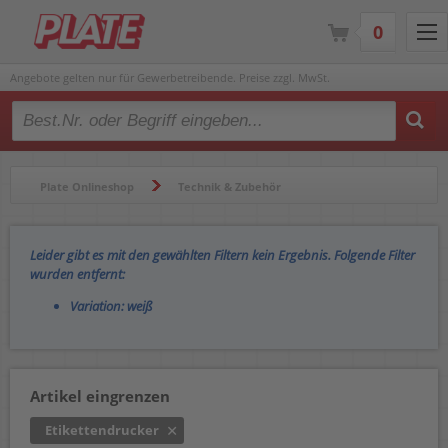
0
Angebote gelten nur für Gewerbetreibende. Preise zzgl. MwSt.
Type 2 or more characters for results.
Plate Onlineshop
Technik & Zubehör
Beschriftungsgeräte & Etikettendrucker
Leider gibt es mit den gewählten Filtern kein Ergebnis. Folgende Filter
Etikettendrucker
wurden entfernt:
Variation: weiß
Artikel eingrenzen
Etikettendrucker