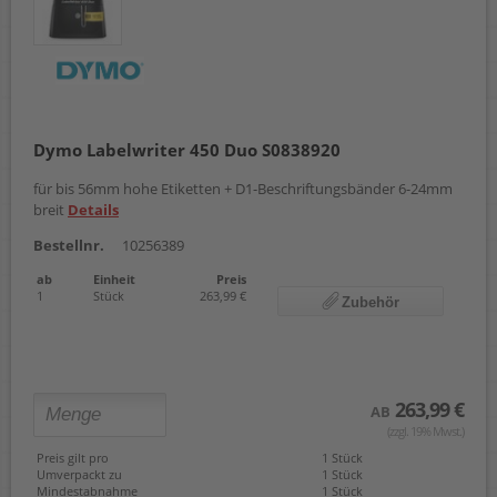
Dymo Labelwriter 450 Duo S0838920
für bis 56mm hohe Etiketten + D1-Beschriftungsbänder 6-24mm
breit
Details
Bestellnr.
10256389
ab
Einheit
Preis
1
Stück
263,99 €
Zubehör
263,99 €
AB
(zzgl. 19% Mwst.)
Preis gilt pro
1 Stück
Umverpackt zu
1 Stück
Mindestabnahme
1 Stück