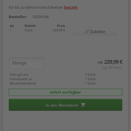
für bis zu 60mm hohe Etiketten
Details
Bestellnr.
10259194
ab
Einheit
Preis
1
Stück
229,99 €
Zubehör
229,99 €
AB
(zzgl. 19% Mwst.)
Preis gilt pro
1 Stück
Umverpackt zu
1 Stück
Mindestabnahme
1 Stück
sofort verfügbar
In den Warenkorb