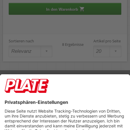
In den Warenkorb
Sortieren nach
Artikel pro Seite
8 Ergebnisse
Rufen Sie uns an 04298 401-0
Lieferbedingungen
Impressum
Kontakt
Footer anzeigen
PLATE Büromaterial Vertriebs GmbH