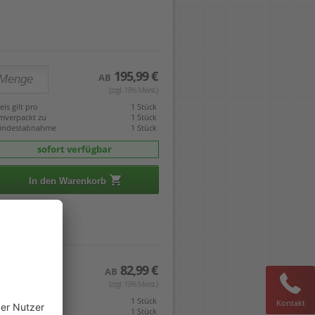
195,99 €
AB
(zzgl. 19% Mwst.)
eis gilt pro
1 Stück
mverpackt zu
1 Stück
indestabnahme
1 Stück
sofort verfügbar
In den Warenkorb
82,99 €
AB
(zzgl. 19% Mwst.)
eis gilt pro
1 Stück
Kontakt
mverpackt zu
1 Stück