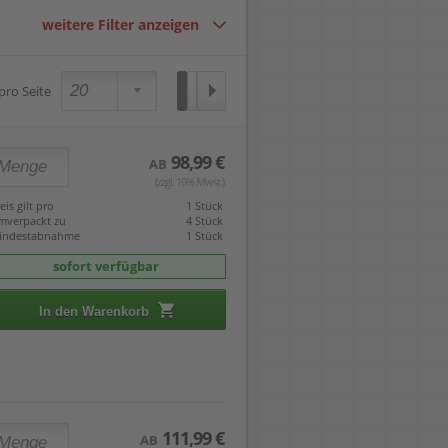
weitere Filter anzeigen
 pro Seite
98,99 €
AB
(zzgl. 19% Mwst.)
eis gilt pro
1 Stück
mverpackt zu
4 Stück
indestabnahme
1 Stück
sofort verfügbar
In den Warenkorb
111,99 €
AB