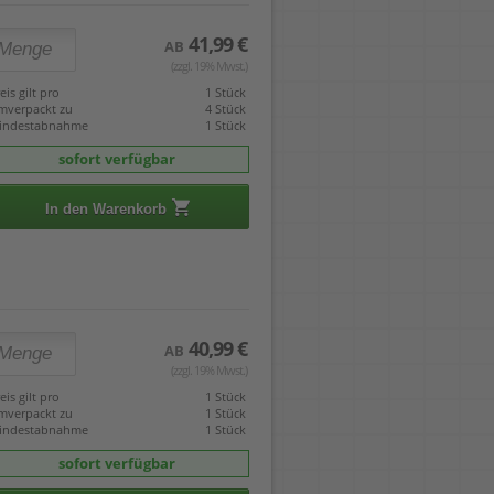
41,99 €
AB
(zzgl. 19% Mwst.)
eis gilt pro
1 Stück
mverpackt zu
4 Stück
indestabnahme
1 Stück
sofort verfügbar
In den Warenkorb
40,99 €
AB
(zzgl. 19% Mwst.)
eis gilt pro
1 Stück
mverpackt zu
1 Stück
indestabnahme
1 Stück
sofort verfügbar