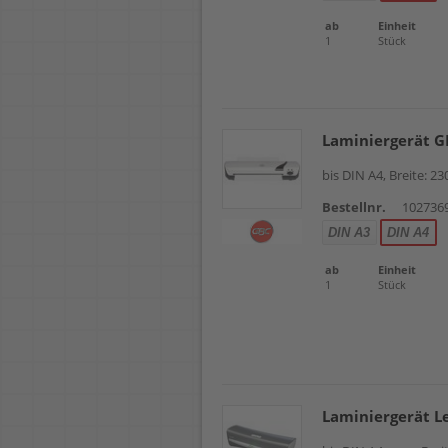
ab
Einheit
1
Stück
Laminiergerät G
bis DIN A4, Breite: 2
Bestellnr.
102736
DIN A3
DIN A4
ab
Einheit
1
Stück
Laminiergerät Le