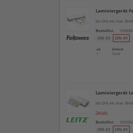
Laminiergerät F
bis DIN A4, max. Bre
Bestellnr.
102600
DIN A3
DIN A4
ab
Einheit
1
Stück
Laminiergerät L
bis DIN A4, max. Bre
Details
Bestellnr.
102626
DIN A3
DIN A4