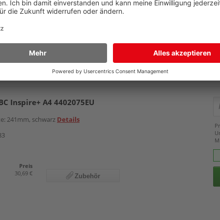
M
Preis
82,99 €
Zubehör
BC Inspire+ A4 4402075EU
ite: 241mm, schwarz
Details
Pr
U
83
M
Preis
30,69 €
Zubehör