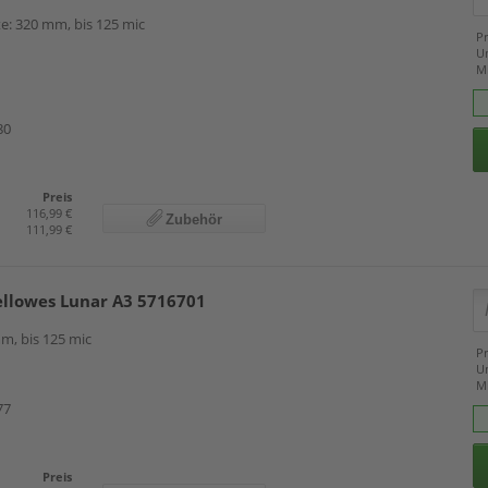
te: 320 mm, bis 125 mic
Pr
U
M
80
Preis
116,99 €
Zubehör
111,99 €
ellowes Lunar A3 5716701
m, bis 125 mic
Pr
U
M
77
Preis