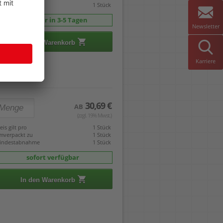
indestabnahme
1 Stück
Lieferbar in 3-5 Tagen
Newsletter
In den Warenkorb
Karriere
30,69 €
AB
(zzgl. 19% Mwst.)
eis gilt pro
1 Stück
mverpackt zu
1 Stück
indestabnahme
1 Stück
sofort verfügbar
In den Warenkorb