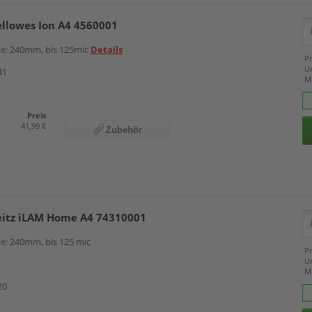
ellowes Ion A4 4560001
ite: 240mm, bis 125mic
Details
Pr
U
41
M
Preis
41,99 €
Zubehör
eitz iLAM Home A4 74310001
ite: 240mm, bis 125 mic
Pr
U
M
20