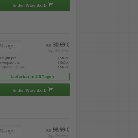
In den Warenkorb
30,69 €
AB
(zzgl. 19% Mwst.)
eis gilt pro
1 Stück
mverpackt zu
1 Stück
indestabnahme
1 Stück
Lieferbar in 3-5 Tagen
In den Warenkorb
98,99 €
AB
(zzgl. 19% Mwst.)