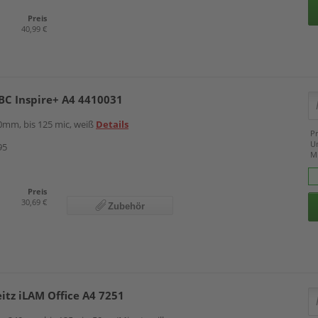
Preis
40,99 €
BC Inspire+ A4 4410031
30mm, bis 125 mic, weiß
Details
Pr
U
95
M
Preis
30,69 €
Zubehör
itz iLAM Office A4 7251