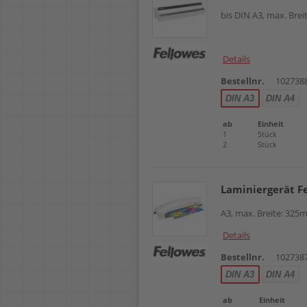
bis DIN A3, max. Brei
Details
Bestellnr.
102738
DIN A3
DIN A4
ab
Einheit
1
Stück
2
Stück
Laminiergerät F
A3, max. Breite: 325m
Details
Bestellnr.
102738
DIN A3
DIN A4
ab
Einheit