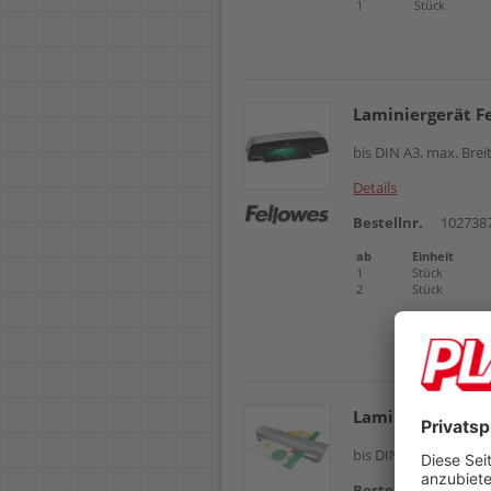
1
Stück
Laminiergerät F
bis DIN A3, max. Brei
Details
Bestellnr.
102738
ab
Einheit
1
Stück
2
Stück
Laminiergerät L
bis DIN A3, max. Bre
Bestellnr.
102626