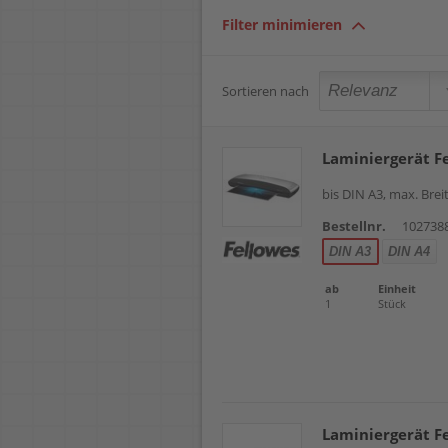
Filter minimieren
Sortieren nach
Laminiergerät F
bis DIN A3, max. Bre
Bestellnr.
102738
DIN A3
DIN A4
ab
Einheit
1
Stück
Laminiergerät F