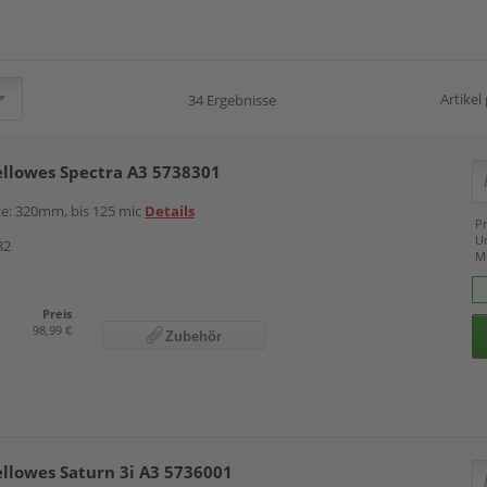
Artikel
34 Ergebnisse
ellowes Spectra A3 5738301
ite: 320mm, bis 125 mic
Details
Pr
U
82
M
Preis
98,99 €
Zubehör
ellowes Saturn 3i A3 5736001