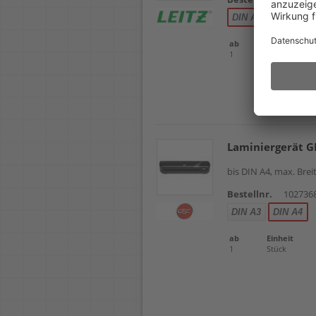
DIN A3
DIN A4
ab
Einheit
1
Stück
Laminiergerät G
bis DIN A4, max. Bre
Bestellnr.
102736
DIN A3
DIN A4
ab
Einheit
1
Stück