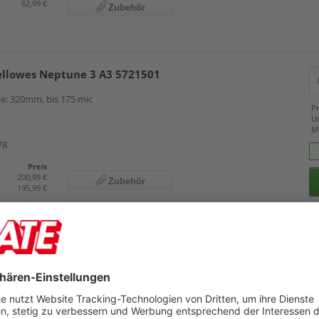
62,99 €
Zubehör
ellowes Neptune 3 A3 5721501
te: 320mm, bis 175 mic
Pr
U
M
78
Preis
200,99 €
Zubehör
195,99 €
eitz iLAM Home Office A3 7440
ite 320mm, bis 125mic
Details
Pr
U
22