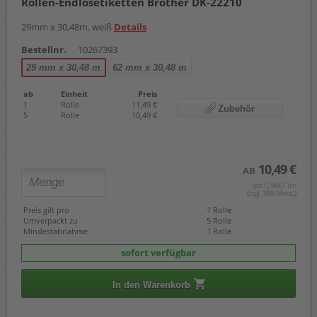
Rollen-Endlosetiketten Brother DK-22210
29mm x 30,48m, weiß
Details
Bestellnr.
10267393
29 mm x 30,48 m
62 mm x 30,48 m
ab
Einheit
Preis
1
Rolle
11,49 €
Zubehör
5
Rolle
10,49 €
10,49 €
AB
(ab 0,34 € / 1m
(zzgl. 19% Mwst.)
Preis gilt pro
1 Rolle
Umverpackt zu
5 Rolle
Mindestabnahme
1 Rolle
sofort verfügbar
In den Warenkorb