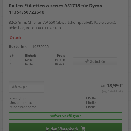
Rollen-Etiketten a-series AS1718 für Dymo
11354/S0722540
32x57mm, Chip für LW 550 (abwärtskompatibel), Papier, weiß,
ablösbar, Rolle 1.000 Etiketten
Details
Bestellnr.
10275095
ab
Einheit
Preis
1
Rolle
19,99 €
Zubehör
6
Rolle
18,99 €
18,99 €
AB
(zzgl. 19% Mwst.)
Preis gilt pro
1 Rolle
Umverpackt zu
1 Rolle
Mindestabnahme
1 Rolle
sofort verfügbar
In den Warenkorb