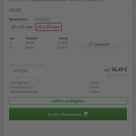
Details
Bestellnr.
10272221
19 x 51 mm
25 x 25 mm
ab
Einheit
Preis
1
Rolle
17,49 €
Zubehör
6
Rolle
16,49 €
16,49 €
AB
(zzgl. 19% Mwst.)
Preis gilt pro
1 Rolle
Umverpackt zu
1 Rolle
Mindestabnahme
1 Rolle
sofort verfügbar
In den Warenkorb