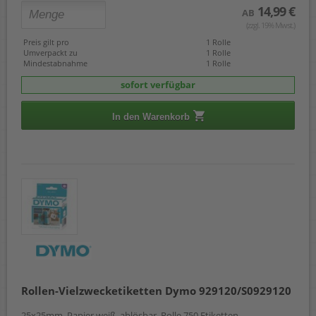
14,99 €
AB
(zzgl. 19% Mwst.)
Preis gilt pro
1 Rolle
Umverpackt zu
1 Rolle
Mindestabnahme
1 Rolle
sofort verfügbar
In den Warenkorb
Rollen-Vielzwecketiketten Dymo 929120/S0929120
25x25mm, Papier weiß, ablösbar, Rolle 750 Etiketten