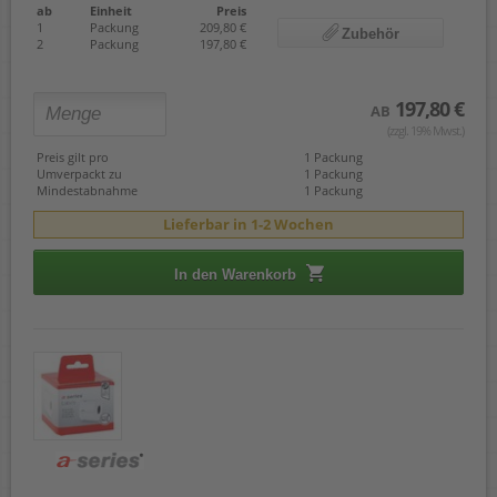
ab
Einheit
Preis
1
Packung
209,80 €
Zubehör
2
Packung
197,80 €
197,80 €
AB
(zzgl. 19% Mwst.)
Preis gilt pro
1 Packung
Umverpackt zu
1 Packung
Mindestabnahme
1 Packung
Lieferbar in 1-2 Wochen
In den Warenkorb