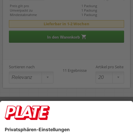
Preis gilt pro
1 Packung
Umverpackt zu
1 Packung
Mindestabnahme
1 Packung
Lieferbar in 1-2 Wochen
In den Warenkorb
Sortieren nach
Artikel pro Seite
11 Ergebnisse
Rufen Sie uns an 04298 401-0
Lieferbedingungen
Impressum
Kontakt
Footer anzeigen