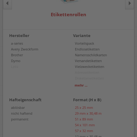
Etikettenrollen
Hersteller
Variante
a-series
Vorteilspack
Avery Zweckform
Endlosetiketten
Brother
Namensschildkarten
Dymo
Versandetiketten
Leitz
Vielzwecketiketten
Adressetiketten
Diskettenetiketten
Endloskartonschilder
mehr ...
Hängeetiketten
Namensschildetiketten
Hafteigenschaft
Format (H x B)
Ordneretiketten
Universaletiketten
ablösbar
25 x 25 mm
Warenrotations-Etiketten
nicht haftend
29 mm x 30,48 m
Schmucketiketten
permanent
51 x 89 mm
Einzeletiketten
54 x 101 mm
57 x 32 mm
12 mm x 30,48 m