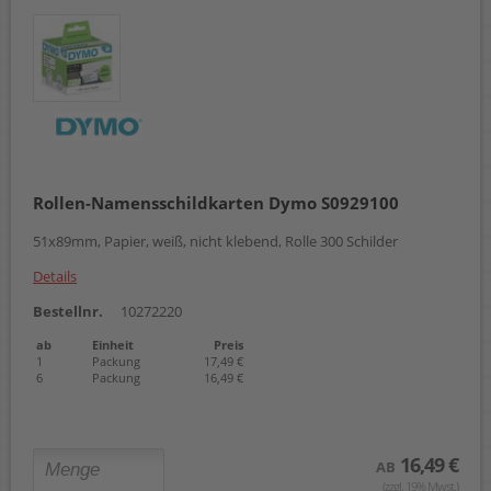
Rollen-Namensschildkarten Dymo S0929100
51x89mm, Papier, weiß, nicht klebend, Rolle 300 Schilder
Details
Bestellnr.
10272220
ab
Einheit
Preis
1
Packung
17,49 €
6
Packung
16,49 €
16,49 €
AB
(zzgl. 19% Mwst.)