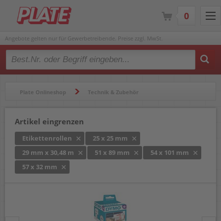
0
Angebote gelten nur für Gewerbetreibende. Preise zzgl. MwSt.
Type 2 or more characters for results.
Plate Onlineshop
Technik & Zubehör
Beschriftungsgeräte & Etikettendrucker
Etikettenrollen
Artikel eingrenzen
Etikettenrollen
25 x 25 mm
29 mm x 30,48 m
51 x 89 mm
54 x 101 mm
57 x 32 mm