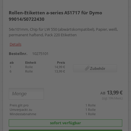
54 x 70 mm
57 mm x 22,00 m
Rollen-Etiketten a-series AS1717 für Dymo
59 x 102 mm
99014/S0722430
59 x 190 mm
62 mm x 15,24 m
54x101mm, Chip für LW 550 (abwärtskompatibel), Papier, weiß,
62 mm x 30,48 m
permanent haftend, Pack 220 Etiketten
62 x 29 mm
62 x 100 mm
Details
88 mm x 10,00 m
88 mm x 22,00 m
Bestellnr.
10275101
102 x 210 mm
ab
Einheit
Preis
103 x 164 mm
1
Rolle
14,99 €
Zubehör
104 x 159 mm
6
Rolle
13,99 €
13,99 €
AB
(zzgl. 19% Mwst.)
Preis gilt pro
1 Rolle
Umverpackt zu
1 Rolle
Mindestabnahme
1 Rolle
sofort verfügbar