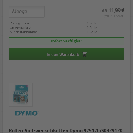
11,99 €
AB
(zzgl. 19% Mwst.)
Preis gilt pro
1 Rolle
Umverpackt zu
1 Rolle
Mindestabnahme
1 Rolle
sofort verfügbar
In den Warenkorb
Rollen-Vielzwecketiketten Dymo 929120/S0929120