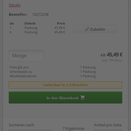
Details
Bestellnr.
10272258
ab
Einheit
Preis
1
Packung
47,49 €
Zubehör
6
Packung
45,49 €
45,49 €
AB
(zzgl. 19% Mwst.)
Preis gilt pro
1 Packung
Umverpackt zu
1 Packung
Mindestabnahme
1 Packung
Lieferbar in 1-2 Wochen
In den Warenkorb
Sortieren nach
Artikel pro Seite
7 Ergebnisse