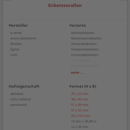
Etikettenrollen
Hersteller
Variante
a-series
Adressetiketten
Avery Zweckform
Namensschildkarten
Brother
Versandetiketten
Dymo
Vielzwecketiketten
Leitz
Universaletiketten
Vorteilspack
Diskettenetiketten
Endlosetiketten
mehr ...
Endloskartonschilder
Hängeetiketten
Hafteigenschaft
Format (H x B)
Namensschildetiketten
Ordneretiketten
ablösbar
25 x 25 mm
Warenrotations-Etiketten
nicht haftend
38 x 90 mm
Schmucketiketten
permanent
51 x 89 mm
Einzeletiketten
57 x 32 mm
59 x 102 mm
12 mm x 30,48 m
12 x 50 mm