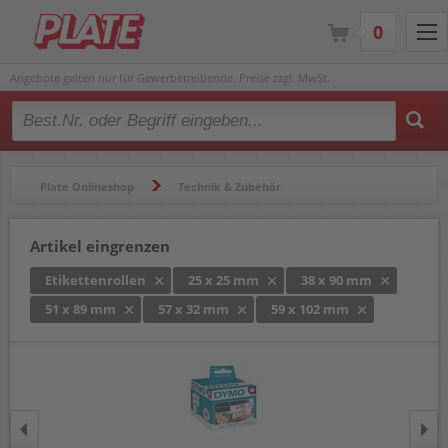
0
Angebote gelten nur für Gewerbetreibende. Preise zzgl. MwSt.
Type 2 or more characters for results.
Plate Onlineshop
Technik & Zubehör
Beschriftungsgeräte & Etikettendrucker
Etikettenrollen
Artikel eingrenzen
Etikettenrollen
25 x 25 mm
38 x 90 mm
51 x 89 mm
57 x 32 mm
59 x 102 mm