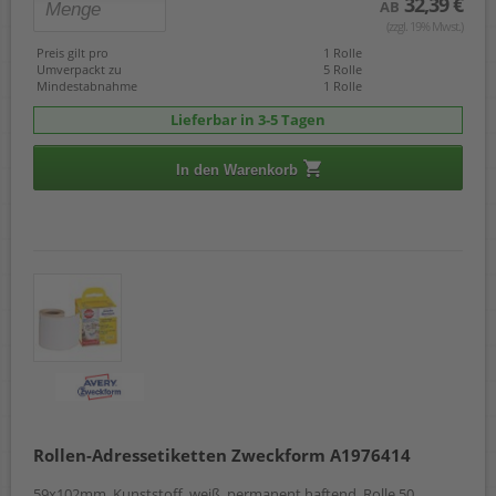
32,39 €
AB
(zzgl. 19% Mwst.)
Preis gilt pro
1 Rolle
Umverpackt zu
5 Rolle
Mindestabnahme
1 Rolle
Lieferbar in 3-5 Tagen
In den Warenkorb
Rollen-Adressetiketten Zweckform A1976414
59x102mm, Kunststoff, weiß, permanent haftend, Rolle 50