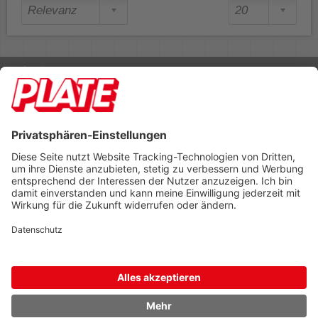
Rufen Sie uns an 04298 401-0
Lieferbedingungen
Impressum
Kontakt
Footer anzeigen
PLATE Büromaterial Vertriebs GmbH
Hilligenwarf 5
28865 Lilienthal
Tel: 04298 401-0
Fax: 04298 401-140
info@plate.de
design: construktiv