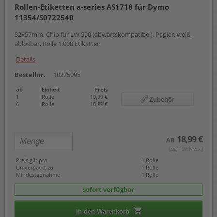
Rollen-Etiketten a-series AS1718 für Dymo
57 mm x 22,00 m
11354/S0722540
59 x 190 mm
62 mm x 15,24 m
32x57mm, Chip für LW 550 (abwärtskompatibel), Papier, weiß,
62 mm x 30,48 m
ablösbar, Rolle 1.000 Etiketten
62 x 29 mm
62 x 100 mm
Details
88 mm x 10,00 m
88 mm x 22,00 m
Bestellnr.
10275095
102 x 210 mm
ab
Einheit
Preis
103 x 164 mm
1
Rolle
19,99 €
Zubehör
104 x 159 mm
6
Rolle
18,99 €
18,99 €
AB
(zzgl. 19% Mwst.)
Preis gilt pro
1 Rolle
Umverpackt zu
1 Rolle
Mindestabnahme
1 Rolle
sofort verfügbar
In den Warenkorb