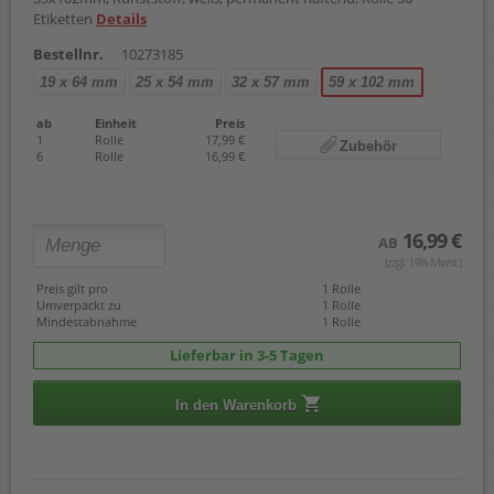
Etiketten
Details
Bestellnr.
10273185
19 x 64 mm
25 x 54 mm
32 x 57 mm
59 x 102 mm
ab
Einheit
Preis
1
Rolle
17,99 €
Zubehör
6
Rolle
16,99 €
16,99 €
AB
(zzgl. 19% Mwst.)
Preis gilt pro
1 Rolle
Umverpackt zu
1 Rolle
Mindestabnahme
1 Rolle
Lieferbar in 3-5 Tagen
In den Warenkorb