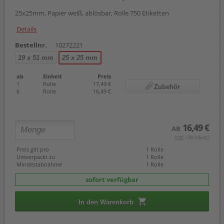
25x25mm, Papier weiß, ablösbar, Rolle 750 Etiketten
Details
Bestellnr.
10272221
19 x 51 mm
25 x 25 mm
ab
Einheit
Preis
1
Rolle
17,49 €
Zubehör
6
Rolle
16,49 €
16,49 €
AB
(zzgl. 19% Mwst.)
Preis gilt pro
1 Rolle
Umverpackt zu
1 Rolle
Mindestabnahme
1 Rolle
sofort verfügbar
In den Warenkorb