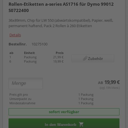
Rollen-Etiketten a-series AS1716 für Dymo 99012
57 mm x 22,00 m
S0722400
59 x 102 mm
59 x 190 mm
36x89mm, Chip für LW 550 (abwärtskompatibel), Papier, weiß,
62 mm x 30,48 m
permanent haftend, Pack 2 Rollen à 260 Etiketten
62 x 29 mm
62 x 100 mm
Details
88 mm x 10,00 m
88 mm x 22,00 m
Bestellnr.
10275100
102 x 210 mm
ab
Einheit
Preis
103 x 164 mm
1
Packung
21,99 €
Zubehör
104 x 159 mm
6
Packung
19,99 €
19,99 €
AB
(zzgl. 19% Mwst.)
Preis gilt pro
1 Packung
Umverpackt zu
1 Packung
Mindestabnahme
1 Packung
sofort verfügbar
In den Warenkorb