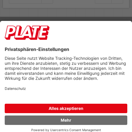
Rufen Sie uns an 04298 401-0
Lieferbedingungen
Impressum
Kontakt
Footer anzeigen
PLATE Büromaterial Vertriebs GmbH
Hilligenwarf 5
28865 Lilienthal
Tel: 04298 401-0
Fax: 04298 401-140
info@plate.de
design: construktiv
entwicklung: decoit