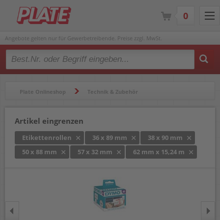
0
Angebote gelten nur für Gewerbetreibende. Preise zzgl. MwSt.
Type 2 or more characters for results.
Plate Onlineshop
Technik & Zubehör
Beschriftungsgeräte & Etikettendrucker
Etikettenrollen
Artikel eingrenzen
Etikettenrollen
36 x 89 mm
38 x 90 mm
50 x 88 mm
57 x 32 mm
62 mm x 15,24 m