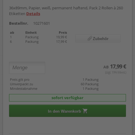
36x89mm, Papier, weiß, permanent haftend, Pack 2 Rollen à 260
Etiketten
Details
Bestellnr.
10271601
ab
Einheit
Preis
1
Packung
19,99 €
Zubehör
6
Packung
17,99 €
17,99 €
AB
(zzgl. 19% Mwst.)
Preis gilt pro
1 Packung
Umverpackt zu
60 Packung
Mindestabnahme
1 Packung
sofort verfügbar
In den Warenkorb