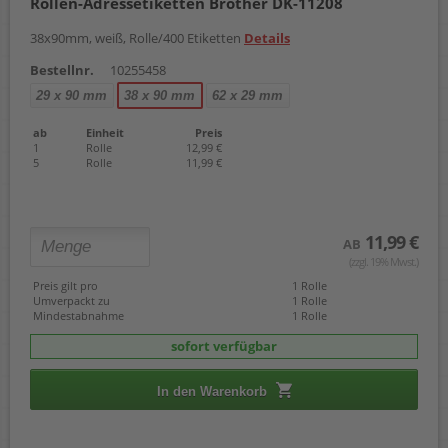
Rollen-Adressetiketten Brother DK-11208
38x90mm, weiß, Rolle/400 Etiketten
Details
Bestellnr.
10255458
29 x 90 mm
38 x 90 mm
62 x 29 mm
ab
Einheit
Preis
1
Rolle
12,99 €
5
Rolle
11,99 €
11,99 €
AB
(zzgl. 19% Mwst.)
Preis gilt pro
1 Rolle
Umverpackt zu
1 Rolle
Mindestabnahme
1 Rolle
sofort verfügbar
In den Warenkorb