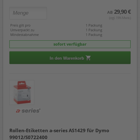
29,90 €
AB
(zzgl. 19% Mwst.)
Preis gilt pro
1 Packung
Umverpackt zu
1 Packung
Mindestabnahme
1 Packung
sofort verfügbar
In den Warenkorb
Rollen-Etiketten a-series AS1429 für Dymo
99012/S0722400