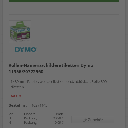
Rollen-Namensschilderetiketten Dymo
11356/S0722560
41x89mm, Papier, weiß, selbstklebend, ablösbar, Rolle 300
Etiketten
Details
Bestellnr.
10271143
ab
Einheit
Preis
1
Packung
20,99 €
Zubehör
6
Packung
19,99 €