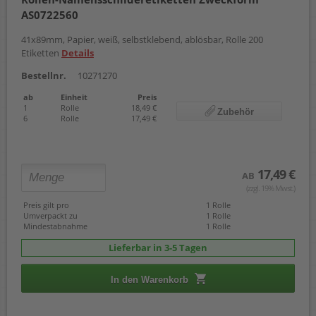
AS0722560
41x89mm, Papier, weiß, selbstklebend, ablösbar, Rolle 200
Etiketten
Details
Bestellnr.
10271270
ab
Einheit
Preis
1
Rolle
18,49 €
Zubehör
6
Rolle
17,49 €
17,49 €
AB
(zzgl. 19% Mwst.)
Preis gilt pro
1 Rolle
Umverpackt zu
1 Rolle
Mindestabnahme
1 Rolle
Lieferbar in 3-5 Tagen
In den Warenkorb