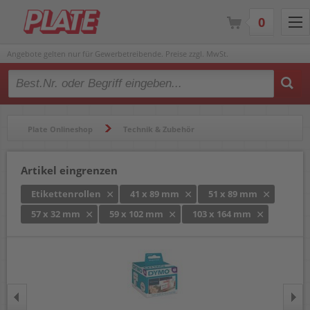
0
Angebote gelten nur für Gewerbetreibende. Preise zzgl. MwSt.
Type 2 or more characters for results.
Plate Onlineshop
Technik & Zubehör
Beschriftungsgeräte & Etikettendrucker
Etikettenrollen
Artikel eingrenzen
Etikettenrollen
41 x 89 mm
51 x 89 mm
57 x 32 mm
59 x 102 mm
103 x 164 mm