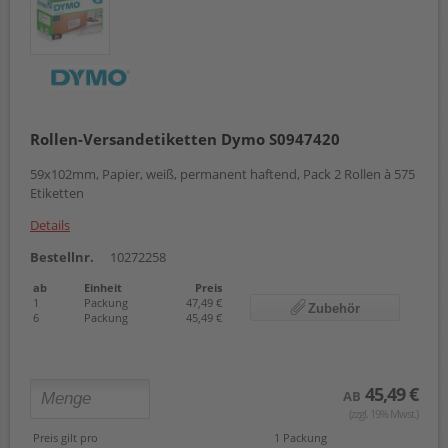
Rollen-Versandetiketten Dymo S0947420
59x102mm, Papier, weiß, permanent haftend, Pack 2 Rollen à 575
Etiketten
Details
Bestellnr.
10272258
ab
Einheit
Preis
1
Packung
47,49 €
Zubehör
6
Packung
45,49 €
45,49 €
AB
(zzgl. 19% Mwst.)
Preis gilt pro
1 Packung