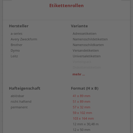
Etikettenrollen
Hersteller
Variante
a-series
Adressetiketten
Avery Zweckform
Namensschildetiketten
Brother
Namensschildkarten
Dymo
Versandetiketten
Leitz
Universaletiketten
Vorteilspack
Diskettenetiketten
Endlosetiketten
mehr ...
Endloskartonschilder
Hängeetiketten
Hafteigenschaft
Format (H x B)
Ordneretiketten
Vielzwecketiketten
ablösbar
41 x 89 mm
Warenrotations-Etiketten
nicht haftend
51 x 89 mm
Schmucketiketten
permanent
57 x 32 mm
Einzeletiketten
59 x 102 mm
103 x 164 mm
12 mm x 30,48 m
12 x 50 mm