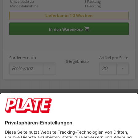
Umverpackt zu
1 Packung
Mindestabnahme
1 Packung
Lieferbar in 1-2 Wochen
In den Warenkorb
Sortieren nach
Artikel pro Seite
8 Ergebnisse
Rufen Sie uns an 04298 401-0
Lieferbedingungen
Impressum
Kontakt
Footer anzeigen
PLATE Büromaterial Vertriebs GmbH