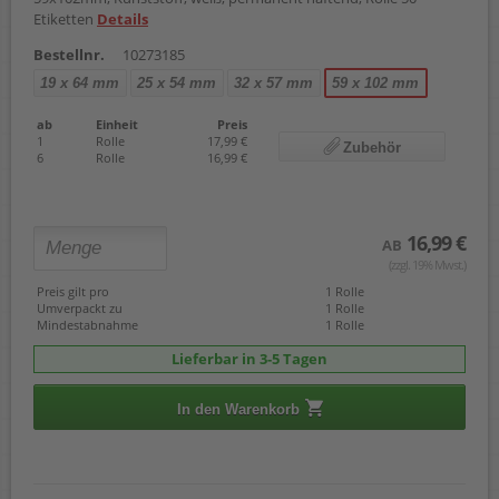
Etiketten
Details
Bestellnr.
10273185
19 x 64 mm
25 x 54 mm
32 x 57 mm
59 x 102 mm
ab
Einheit
Preis
1
Rolle
17,99 €
Zubehör
6
Rolle
16,99 €
16,99 €
AB
(zzgl. 19% Mwst.)
Preis gilt pro
1 Rolle
Umverpackt zu
1 Rolle
Mindestabnahme
1 Rolle
Lieferbar in 3-5 Tagen
In den Warenkorb