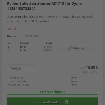
Rollen-Etiketten a-series AS1718 für Dymo
54 x 101 mm
11354/S0722540
57 mm x 22,00 m
59 x 190 mm
32x57mm, Chip für LW 550 (abwärtskompatibel), Papier, weiß,
62 mm x 15,24 m
ablösbar, Rolle 1.000 Etiketten
62 mm x 30,48 m
62 x 29 mm
Details
62 x 100 mm
88 mm x 10,00 m
Bestellnr.
10275095
88 mm x 22,00 m
ab
Einheit
Preis
102 x 210 mm
1
Rolle
19,99 €
Zubehör
104 x 159 mm
6
Rolle
18,99 €
18,99 €
AB
(zzgl. 19% Mwst.)
Preis gilt pro
1 Rolle
Umverpackt zu
1 Rolle
Mindestabnahme
1 Rolle
sofort verfügbar
In den Warenkorb