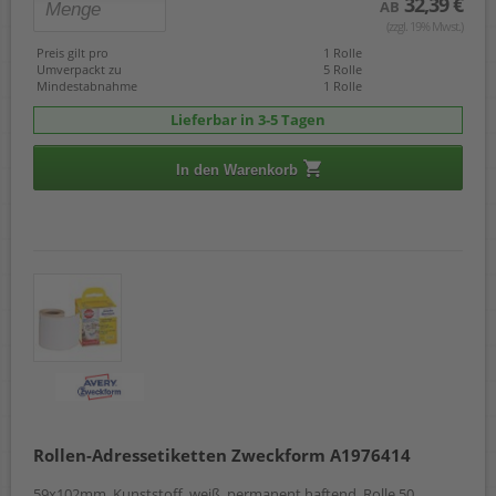
32,39 €
AB
(zzgl. 19% Mwst.)
Preis gilt pro
1 Rolle
Umverpackt zu
5 Rolle
Mindestabnahme
1 Rolle
Lieferbar in 3-5 Tagen
In den Warenkorb
Rollen-Adressetiketten Zweckform A1976414
59x102mm, Kunststoff, weiß, permanent haftend, Rolle 50