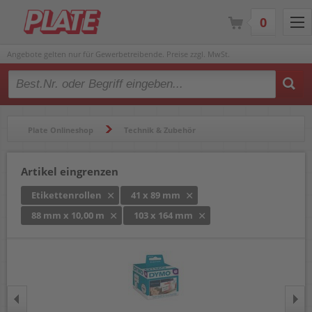
0
Angebote gelten nur für Gewerbetreibende. Preise zzgl. MwSt.
Type 2 or more characters for results.
Plate Onlineshop
Technik & Zubehör
Beschriftungsgeräte & Etikettendrucker
Etikettenrollen
Artikel eingrenzen
Etikettenrollen
41 x 89 mm
88 mm x 10,00 m
103 x 164 mm