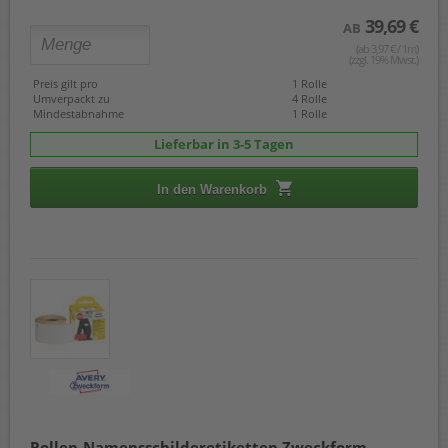
39,69 €
AB
(ab 3,97 € / 1m)
(zzgl. 19% Mwst.)
Preis gilt pro
1 Rolle
Umverpackt zu
4 Rolle
Mindestabnahme
1 Rolle
Lieferbar in 3-5 Tagen
In den Warenkorb
Rollen-Namensschilderetiketten Zweckform