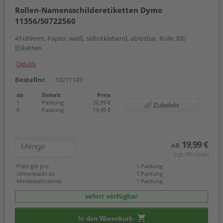
57 mm x 22,00 m
Rollen-Namensschilderetiketten Dymo
57 x 32 mm
11356/S0722560
59 x 102 mm
59 x 190 mm
41x89mm, Papier, weiß, selbstklebend, ablösbar, Rolle 300
62 mm x 15,24 m
Etiketten
62 mm x 30,48 m
Details
62 x 29 mm
62 x 100 mm
Bestellnr.
10271143
88 mm x 22,00 m
102 x 210 mm
ab
Einheit
Preis
1
Packung
20,99 €
104 x 159 mm
Zubehör
6
Packung
19,99 €
19,99 €
AB
(zzgl. 19% Mwst.)
Preis gilt pro
1 Packung
Umverpackt zu
1 Packung
Mindestabnahme
1 Packung
sofort verfügbar
In den Warenkorb