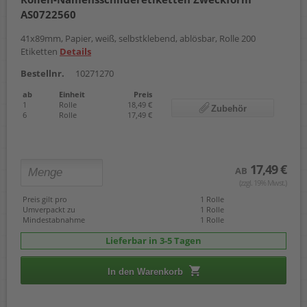
AS0722560
41x89mm, Papier, weiß, selbstklebend, ablösbar, Rolle 200
Etiketten
Details
Bestellnr.
10271270
ab
Einheit
Preis
1
Rolle
18,49 €
Zubehör
6
Rolle
17,49 €
17,49 €
AB
(zzgl. 19% Mwst.)
Preis gilt pro
1 Rolle
Umverpackt zu
1 Rolle
Mindestabnahme
1 Rolle
Lieferbar in 3-5 Tagen
In den Warenkorb