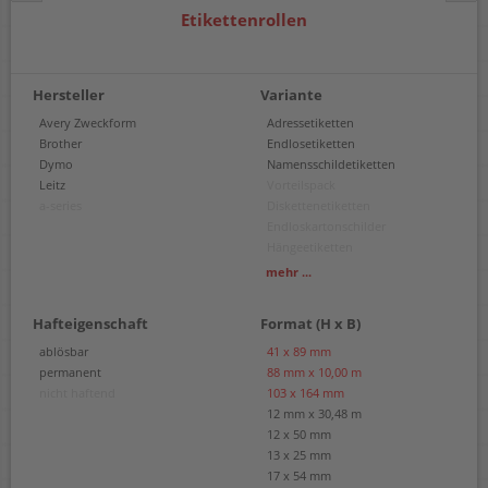
Etikettenrollen
Hersteller
Variante
Avery Zweckform
Adressetiketten
Brother
Endlosetiketten
Dymo
Namensschildetiketten
Leitz
Vorteilspack
a-series
Diskettenetiketten
Endloskartonschilder
Hängeetiketten
Namensschildkarten
mehr ...
Ordneretiketten
Versandetiketten
Hafteigenschaft
Format (H x B)
Vielzwecketiketten
Universaletiketten
ablösbar
41 x 89 mm
Warenrotations-Etiketten
permanent
88 mm x 10,00 m
Schmucketiketten
nicht haftend
103 x 164 mm
Einzeletiketten
12 mm x 30,48 m
12 x 50 mm
13 x 25 mm
17 x 54 mm