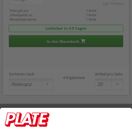
(zzgl. 19% Mwst.)
Preis gilt pro
1 Rolle
Umverpackt zu
1 Rolle
Mindestabnahme
1 Rolle
Lieferbar in 3-5 Tagen
In den Warenkorb
Sortieren nach
Artikel pro Seite
4 Ergebnisse
Rufen Sie uns an 04298 401-0
Lieferbedingungen
Impressum
Kontakt