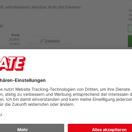
29 x 90 mm
32 x 57 mm
, selbstklebend, ablösbar, Rolle 300 Etiketten
Pr
36 x 88 mm
U
36 x 89 mm
M
38 mm x 30,48 m
43
38 x 90 mm
38 x 190 mm
Preis
20,99 €
50 mm x 22,00 m
Zubehör
19,99 €
50 mm x 30,48 m
50 x 88 mm
54 x 11 mm
54 x 70 mm
54 x 101 mm
57 mm x 22,00 m
ketten Leitz Icon 701600
57 x 32 mm
59 x 102 mm
ff, farbig
Details
59 x 190 mm
Pr
62 mm x 15,24 m
84
U
62 mm x 30,48 m
M
62 x 29 mm
62 x 100 mm
Preis
88 mm x 22,00 m
39,69 €
Zubehör
102 x 210 mm
103 x 164 mm