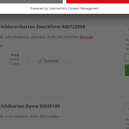
104 x 159 mm
childeretiketten Zweckform AS0722560
ß, selbstklebend, ablösbar, Rolle 200 Etiketten
Details
Pr
U
70
M
Preis
18,49 €
Zubehör
17,49 €
childkarten Dymo S0929100
, nicht klebend, Rolle 300 Schilder
Pr
U
M