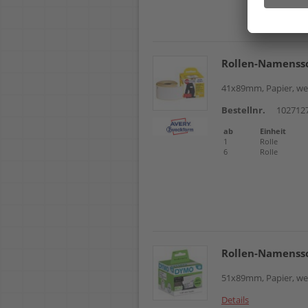
Rollen-Namenss
41x89mm, Papier, wei
Bestellnr.
102712
ab
Einheit
1
Rolle
6
Rolle
Rollen-Namenss
51x89mm, Papier, weiß
Details