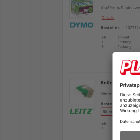
41x89mm, Papier, weiß
Details
Bestellnr.
102711
ab
Einheit
1
Packung
6
Packung
Rollen-Endloseti
88mm x 10m, Kunststo
Bestellnr.
102709
88 mm x 10 m
ab
Einheit
1
Rolle