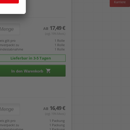
Karriere
17,49 €
AB
(zzgl. 19% Mwst.)
eis gilt pro
1 Rolle
mverpackt zu
1 Rolle
indestabnahme
1 Rolle
Lieferbar in 3-5 Tagen
In den Warenkorb
16,49 €
AB
(zzgl. 19% Mwst.)
eis gilt pro
1 Packung
mverpackt zu
1 Packung
indestabnahme
1 Packung