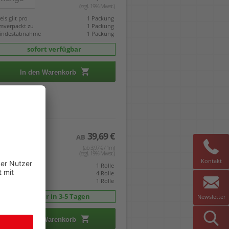
(zzgl. 19% Mwst.)
eis gilt pro
1 Packung
mverpackt zu
1 Packung
indestabnahme
1 Packung
sofort verfügbar
In den Warenkorb
39,69 €
AB
(ab 3,97 € / 1m)
(zzgl. 19% Mwst.)
Kontakt
eis gilt pro
1 Rolle
mverpackt zu
4 Rolle
indestabnahme
1 Rolle
Lieferbar in 3-5 Tagen
Newsletter
In den Warenkorb