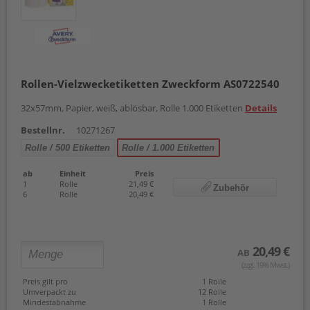
Rollen-Vielzwecketiketten Zweckform AS0722540
32x57mm, Papier, weiß, ablösbar, Rolle 1.000 Etiketten
Details
Bestellnr.
10271267
Rolle / 500 Etiketten
Rolle / 1.000 Etiketten
ab
Einheit
Preis
1
Rolle
21,49 €
Zubehör
6
Rolle
20,49 €
20,49 €
AB
(zzgl. 19% Mwst.)
Preis gilt pro
1 Rolle
Umverpackt zu
12 Rolle
Mindestabnahme
1 Rolle