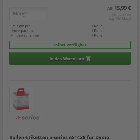
15,99 €
AB
(ab 0,52 € / 1m
(zzgl. 19% Mwst.)
Preis gilt pro
1 Rolle
Umverpackt zu
1 Rolle
Mindestabnahme
1 Rolle
sofort verfügbar
In den Warenkorb
Rollen-Etiketten a-series AS1428 für Dymo