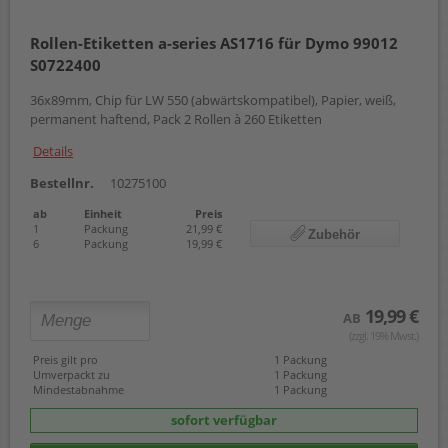
54 x 11 mm
54 x 70 mm
Rollen-Etiketten a-series AS1716 für Dymo 99012
54 x 101 mm
S0722400
57 mm x 22,00 m
59 x 190 mm
36x89mm, Chip für LW 550 (abwärtskompatibel), Papier, weiß,
62 mm x 15,24 m
permanent haftend, Pack 2 Rollen à 260 Etiketten
62 x 29 mm
62 x 100 mm
Details
88 mm x 10,00 m
88 mm x 22,00 m
Bestellnr.
10275100
102 x 210 mm
ab
Einheit
Preis
103 x 164 mm
1
Packung
21,99 €
Zubehör
104 x 159 mm
6
Packung
19,99 €
19,99 €
AB
(zzgl. 19% Mwst.)
Preis gilt pro
1 Packung
Umverpackt zu
1 Packung
Mindestabnahme
1 Packung
sofort verfügbar