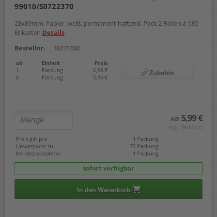
99010/S0722370
28x89mm, Papier, weiß, permanent haftend, Pack 2 Rollen à 130
Etiketten
Details
Bestellnr.
10271600
ab
Einheit
Preis
1
Packung
6,99 €
Zubehör
6
Packung
5,99 €
5,99 €
AB
(zzgl. 19% Mwst.)
Preis gilt pro
1 Packung
Umverpackt zu
72 Packung
Mindestabnahme
1 Packung
sofort verfügbar
In den Warenkorb