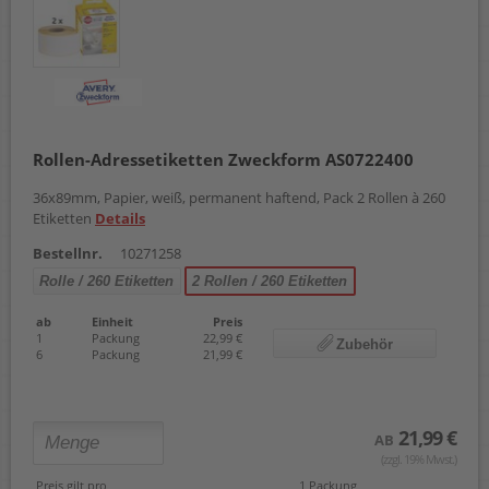
Rollen-Adressetiketten Zweckform AS0722400
36x89mm, Papier, weiß, permanent haftend, Pack 2 Rollen à 260
Etiketten
Details
Bestellnr.
10271258
Rolle / 260 Etiketten
2 Rollen / 260 Etiketten
ab
Einheit
Preis
1
Packung
22,99 €
Zubehör
6
Packung
21,99 €
21,99 €
AB
(zzgl. 19% Mwst.)
Preis gilt pro
1 Packung