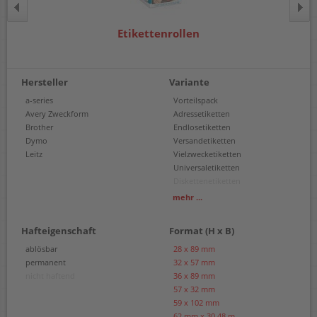
Etikettenrollen
Hersteller
Variante
a-series
Vorteilspack
Avery Zweckform
Adressetiketten
Brother
Endlosetiketten
Dymo
Versandetiketten
Leitz
Vielzwecketiketten
Universaletiketten
Diskettenetiketten
Endloskartonschilder
mehr ...
Hängeetiketten
Namensschildetiketten
Hafteigenschaft
Format (H x B)
Namensschildkarten
Ordneretiketten
ablösbar
28 x 89 mm
Warenrotations-Etiketten
permanent
32 x 57 mm
Schmucketiketten
nicht haftend
36 x 89 mm
Einzeletiketten
57 x 32 mm
59 x 102 mm
62 mm x 30,48 m