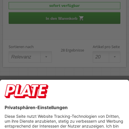
sofort verfügbar
In den Warenkorb
Sortieren nach
Artikel pro Seite
28 Ergebnisse
Rufen Sie uns an 04298 401-0
Lieferbedingungen
Impressum
Kontakt
Footer anzeigen
PLATE Büromaterial Vertriebs GmbH