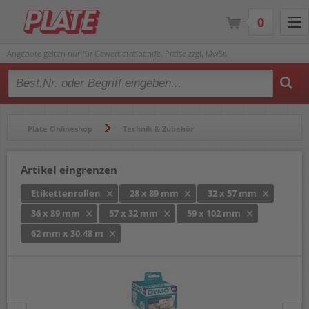
0
Angebote gelten nur für Gewerbetreibende. Preise zzgl. MwSt.
Type 2 or more characters for results.
Plate Onlineshop
Technik & Zubehör
Beschriftungsgeräte & Etikettendrucker
Etikettenrollen
Artikel eingrenzen
Etikettenrollen
28 x 89 mm
32 x 57 mm
36 x 89 mm
57 x 32 mm
59 x 102 mm
62 mm x 30,48 m