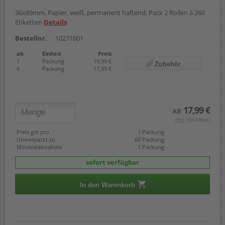
36x89mm, Papier, weiß, permanent haftend, Pack 2 Rollen à 260
Etiketten
Details
Bestellnr.
10271601
ab
Einheit
Preis
1
Packung
19,99 €
Zubehör
6
Packung
17,99 €
17,99 €
AB
(zzgl. 19% Mwst.)
Preis gilt pro
1 Packung
Umverpackt zu
60 Packung
Mindestabnahme
1 Packung
sofort verfügbar
In den Warenkorb