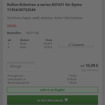
Rollen-Etiketten a-series AS1431 für Dymo
11354/S0722540
32x57mm, Papier, weiß, ablösbar, Rolle/1.000 Etiketten
Details
Bestellnr.
10271142
ab
Einheit
Preis
1
Rolle
16,99 €
Zubehör
6
Rolle
15,99 €
15,99 €
AB
(zzgl. 19% Mwst.)
Preis gilt pro
1 Rolle
Umverpackt zu
50 Rolle
Mindestabnahme
1 Rolle
sofort verfügbar
In den Warenkorb