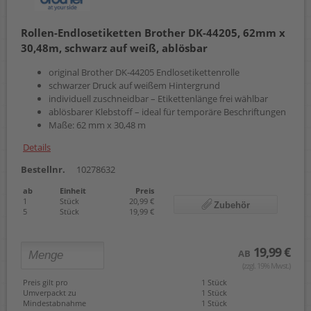
Rollen-Endlosetiketten Brother DK-44205, 62mm x
30,48m, schwarz auf weiß, ablösbar
original Brother DK-44205 Endlosetikettenrolle
schwarzer Druck auf weißem Hintergrund
individuell zuschneidbar – Etikettenlänge frei wählbar
ablösbarer Klebstoff – ideal für temporäre Beschriftungen
Maße: 62 mm x 30,48 m
Details
Bestellnr.
10278632
ab
Einheit
Preis
1
Stück
20,99 €
Zubehör
5
Stück
19,99 €
19,99 €
AB
(zzgl. 19% Mwst.)
Preis gilt pro
1 Stück
Umverpackt zu
1 Stück
Mindestabnahme
1 Stück