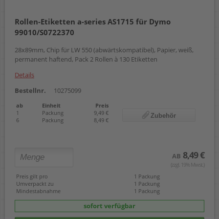
Rollen-Etiketten a-series AS1715 für Dymo
99010/S0722370
28x89mm, Chip für LW 550 (abwärtskompatibel), Papier, weiß,
permanent haftend, Pack 2 Rollen à 130 Etiketten
Details
Bestellnr.
10275099
ab
Einheit
Preis
1
Packung
9,49 €
Zubehör
6
Packung
8,49 €
8,49 €
AB
(zzgl. 19% Mwst.)
Preis gilt pro
1 Packung
Umverpackt zu
1 Packung
Mindestabnahme
1 Packung
sofort verfügbar