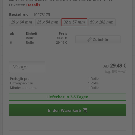
Etiketten
Details
Bestellnr.
10273175
19 x 64 mm
25 x 54 mm
32 x 57 mm
59 x 102 mm
ab
Einheit
Preis
1
Rolle
30,49 €
Zubehör
6
Rolle
29,49 €
29,49 €
AB
(zzgl. 19% Mwst.)
Preis gilt pro
1 Rolle
Umverpackt zu
1 Rolle
Mindestabnahme
1 Rolle
Lieferbar in 3-5 Tagen
In den Warenkorb