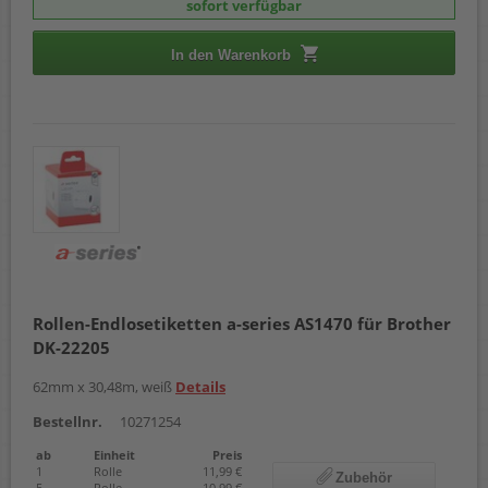
sofort verfügbar
In den Warenkorb
Rollen-Endlosetiketten a-series AS1470 für Brother
DK-22205
62mm x 30,48m, weiß
Details
Bestellnr.
10271254
ab
Einheit
Preis
1
Rolle
11,99 €
Zubehör
5
Rolle
10,99 €