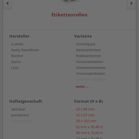
Etikettenrollen
Hersteller
Variante
a-series
Vorteilspack
Avery Zweckform
Adressetiketten
Brother
Endlosetiketten
Dymo
Versandetiketten
Leitz
Vielzwecketiketten
Universaletiketten
Diskettenetiketten
Endloskartonschilder
mehr ...
Hängeetiketten
Namensschildetiketten
Hafteigenschaft
Format (H x B)
Namensschildkarten
Ordneretiketten
ablösbar
28 x 89 mm
Warenrotations-Etiketten
permanent
32 x 57 mm
Schmucketiketten
nicht haftend
59 x 102 mm
Einzeletiketten
62 mm x 30,48 m
88 mm x 10,00 m
12 mm x 30,48 m