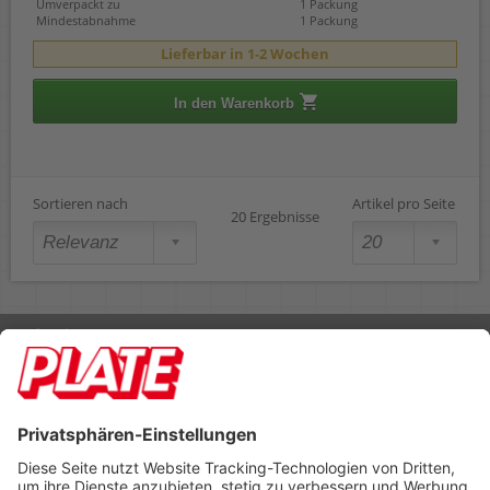
Umverpackt zu
1 Packung
Mindestabnahme
1 Packung
Lieferbar in 1-2 Wochen
In den Warenkorb
Sortieren nach
Artikel pro Seite
20 Ergebnisse
Rufen Sie uns an 04298 401-0
Lieferbedingungen
Impressum
Kontakt
Footer anzeigen
PLATE Büromaterial Vertriebs GmbH