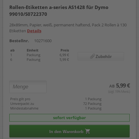
Rollen-Etiketten a-series AS1428 für Dymo
99010/S0722370
28x89mm, Papier, weiß, permanent haftend, Pack 2 Rollen à 130
Etiketten
Details
Bestellnr.
10271600
ab
Einheit
Preis
1
Packung
6,99 €
Zubehör
6
Packung
5,99 €
5,99 €
AB
(zzgl. 19% Mwst.)
Preis gilt pro
1 Packung
Umverpackt zu
72 Packung
Mindestabnahme
1 Packung
sofort verfügbar
In den Warenkorb