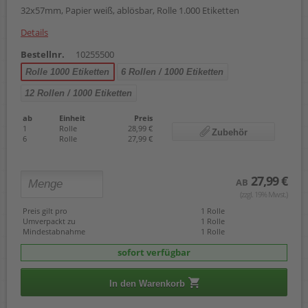
32x57mm, Papier weiß, ablösbar, Rolle 1.000 Etiketten
Details
Bestellnr.
10255500
Rolle 1000 Etiketten
6 Rollen / 1000 Etiketten
12 Rollen / 1000 Etiketten
ab
Einheit
Preis
1
Rolle
28,99 €
Zubehör
6
Rolle
27,99 €
27,99 €
AB
(zzgl. 19% Mwst.)
Preis gilt pro
1 Rolle
Umverpackt zu
1 Rolle
Mindestabnahme
1 Rolle
sofort verfügbar
In den Warenkorb