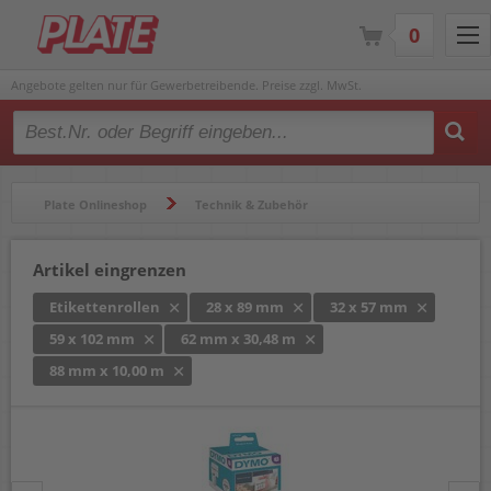
0
Angebote gelten nur für Gewerbetreibende. Preise zzgl. MwSt.
Type 2 or more characters for results.
Plate Onlineshop
Technik & Zubehör
Beschriftungsgeräte & Etikettendrucker
Etikettenrollen
Artikel eingrenzen
Etikettenrollen
28 x 89 mm
32 x 57 mm
59 x 102 mm
62 mm x 30,48 m
88 mm x 10,00 m