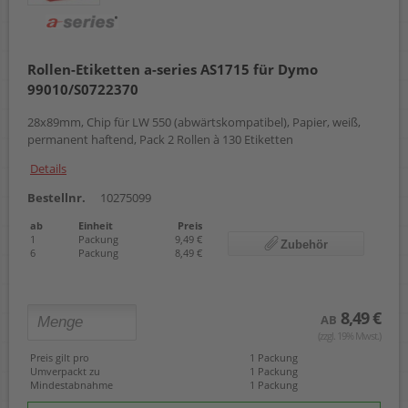
Rollen-Etiketten a-series AS1715 für Dymo
99010/S0722370
28x89mm, Chip für LW 550 (abwärtskompatibel), Papier, weiß,
permanent haftend, Pack 2 Rollen à 130 Etiketten
Details
Bestellnr.
10275099
ab
Einheit
Preis
1
Packung
9,49 €
Zubehör
6
Packung
8,49 €
8,49 €
AB
(zzgl. 19% Mwst.)
Preis gilt pro
1 Packung
Umverpackt zu
1 Packung
Mindestabnahme
1 Packung