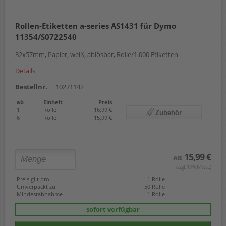
Rollen-Etiketten a-series AS1431 für Dymo
11354/S0722540
32x57mm, Papier, weiß, ablösbar, Rolle/1.000 Etiketten
Details
Bestellnr.
10271142
ab
Einheit
Preis
1
Rolle
16,99 €
Zubehör
6
Rolle
15,99 €
15,99 €
AB
(zzgl. 19% Mwst.)
Preis gilt pro
1 Rolle
Umverpackt zu
50 Rolle
Mindestabnahme
1 Rolle
sofort verfügbar