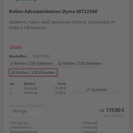
54 x 11 mm
54 x 70 mm
Rollen-Adressetiketten Dymo S0722360
54 x 101 mm
57 mm x 22,00 m
28x89mm, Papier, weiß, permanent haftend, Vorteilspack 24
57 x 32 mm
Rollen à 130 Etiketten
59 x 190 mm
62 mm x 15,24 m
62 x 29 mm
Details
62 x 100 mm
88 mm x 22,00 m
Bestellnr.
10271255
102 x 210 mm
2 Rollen / 130 Etiketten
12 Rollen / 130 Etiketten
103 x 164 mm
104 x 159 mm
24 Rollen / 130 Etiketten
ab
Einheit
Preis
1
Packung
131,80 €
Zubehör
2
Packung
119,80 €
119,80 €
AB
(zzgl. 19% Mwst.)
Preis gilt pro
1 Packung
Umverpackt zu
1 Packung
Mindestabnahme
1 Packung