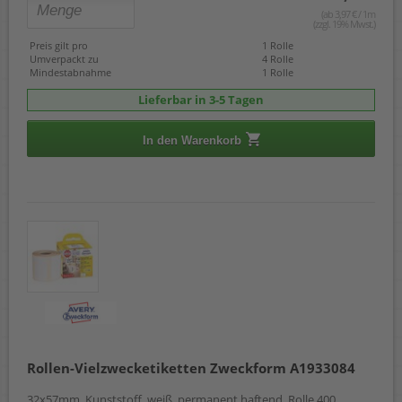
(ab 3,97 € / 1m
(zzgl. 19% Mwst.)
Preis gilt pro
1 Rolle
Umverpackt zu
4 Rolle
Mindestabnahme
1 Rolle
Lieferbar in 3-5 Tagen
In den Warenkorb
Rollen-Vielzwecketiketten Zweckform A1933084
32x57mm, Kunststoff, weiß, permanent haftend, Rolle 400