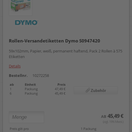
Rollen-Versandetiketten Dymo S0947420
59x102mm, Papier, weiß, permanent haftend, Pack 2 Rollen à 575
Etiketten
Details
Bestellnr.
10272258
ab
Einheit
Preis
1
Packung
47,49 €
Zubehör
6
Packung
45,49 €
45,49 €
AB
(zzgl. 19% Mwst.)
Preis gilt pro
1 Packung