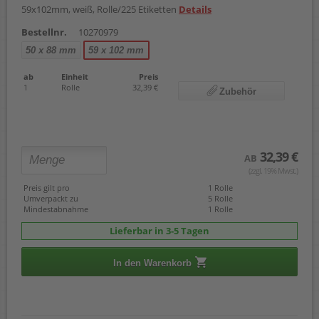
59x102mm, weiß, Rolle/225 Etiketten
Details
Bestellnr.
10270979
50 x 88 mm
59 x 102 mm
ab
Einheit
Preis
1
Rolle
32,39 €
Zubehör
32,39 €
AB
(zzgl. 19% Mwst.)
Preis gilt pro
1 Rolle
Umverpackt zu
5 Rolle
Mindestabnahme
1 Rolle
Lieferbar in 3-5 Tagen
In den Warenkorb