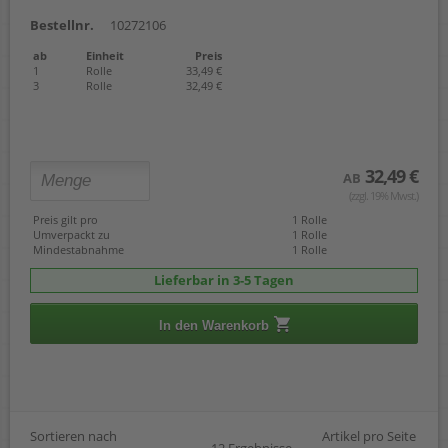
Bestellnr.
10272106
ab
Einheit
Preis
1
Rolle
33,49 €
3
Rolle
32,49 €
32,49 €
AB
(zzgl. 19% Mwst.)
Preis gilt pro
1 Rolle
Umverpackt zu
1 Rolle
Mindestabnahme
1 Rolle
Lieferbar in 3-5 Tagen
In den Warenkorb
Sortieren nach
Artikel pro Seite
12 Ergebnisse