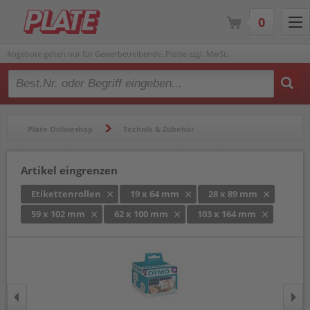
0
Angebote gelten nur für Gewerbetreibende. Preise zzgl. MwSt.
Type 2 or more characters for results.
Plate Onlineshop
Technik & Zubehör
Beschriftungsgeräte & Etikettendrucker
Etikettenrollen
Artikel eingrenzen
Etikettenrollen
19 x 64 mm
28 x 89 mm
59 x 102 mm
62 x 100 mm
103 x 164 mm