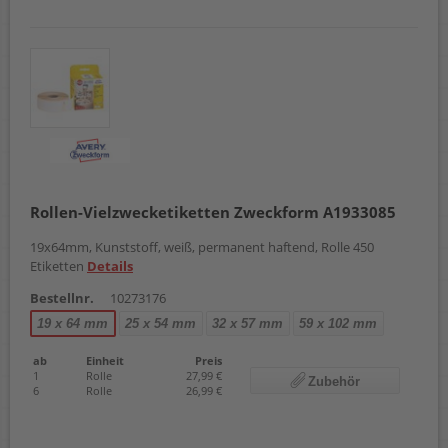
Rollen-Vielzwecketiketten Zweckform A1933085
19x64mm, Kunststoff, weiß, permanent haftend, Rolle 450
Etiketten
Details
Bestellnr.
10273176
19 x 64 mm
25 x 54 mm
32 x 57 mm
59 x 102 mm
ab
Einheit
Preis
1
Rolle
27,99 €
Zubehör
6
Rolle
26,99 €