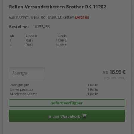
Rollen-Versandetiketten Brother DK-11202
62x100mm, weiß, Rolle/300 Etiketten
Details
Bestellnr.
10255456
ab
Einheit
Preis
1
Rolle
17,99 €
5
Rolle
16,99 €
16,99 €
AB
(zzgl. 19% Mwst.)
Preis gilt pro
1 Rolle
Umverpackt zu
1 Rolle
Mindestabnahme
1 Rolle
sofort verfügbar
In den Warenkorb