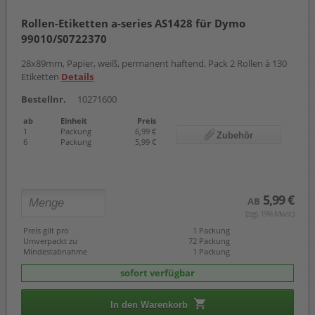
Rollen-Etiketten a-series AS1428 für Dymo
99010/S0722370
28x89mm, Papier, weiß, permanent haftend, Pack 2 Rollen à 130
Etiketten
Details
Bestellnr.
10271600
ab
Einheit
Preis
1
Packung
6,99 €
Zubehör
6
Packung
5,99 €
5,99 €
AB
(zzgl. 19% Mwst.)
Preis gilt pro
1 Packung
Umverpackt zu
72 Packung
Mindestabnahme
1 Packung
sofort verfügbar
In den Warenkorb