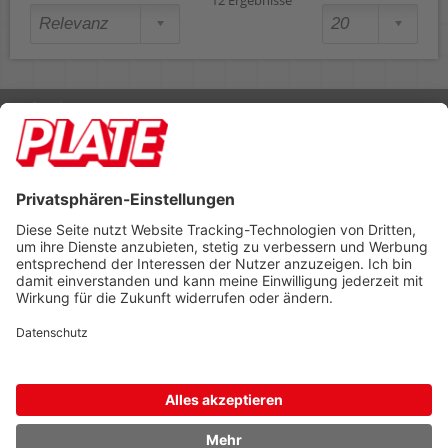
Rufen Sie uns an 04298 401-0
Lieferbedingungen
Impressum
Kontakt
Footer anzeigen
PLATE Büromaterial Vertriebs GmbH
Hilligenwarf 5
28865 Lilienthal
Tel: 04298 401-0
Fax: 04298 401-140
info@plate.de
design: construktiv