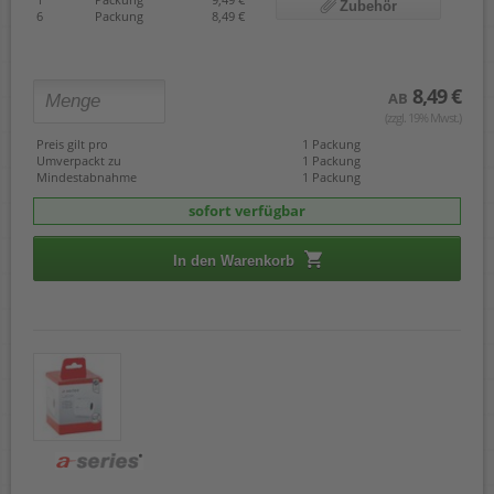
Zubehör
6
Packung
8,49 €
8,49 €
AB
(zzgl. 19% Mwst.)
Preis gilt pro
1 Packung
Umverpackt zu
1 Packung
Mindestabnahme
1 Packung
sofort verfügbar
In den Warenkorb