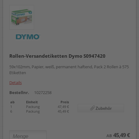
Rollen-Versandetiketten Dymo S0947420
59x102mm, Papier, weiß, permanent haftend, Pack 2 Rollen à 575
Etiketten
Details
Bestellnr.
10272258
ab
Einheit
Preis
1
Packung
47,49 €
Zubehör
6
Packung
45,49 €
45,49 €
AB