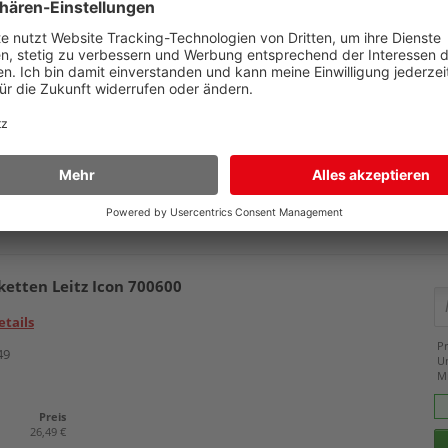
36 x 88 mm
ketten Leitz Icon 701600
36 x 89 mm
38 mm x 30,48 m
ff, farbig
Details
38 x 90 mm
Pr
84
38 x 190 mm
U
50 mm x 30,48 m
M
50 x 88 mm
54 x 70 mm
Preis
39,69 €
54 x 101 mm
Zubehör
57 mm x 22,00 m
59 x 102 mm
59 x 190 mm
62 mm x 15,24 m
62 mm x 30,48 m
62 x 29 mm
ketten Leitz Icon 700600
62 x 100 mm
102 x 210 mm
etails
103 x 164 mm
Pr
104 x 159 mm
49
U
13 x 25 mm
M
19 x 51 mm
23 x 23 mm
Preis
25 x 25 mm
26,49 €
41 x 89 mm