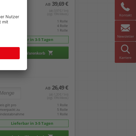
39,69 €
AB
(ab 3,97 € / 1m)
(zzgl. 19% Mwst.)
Kontakt
eis gilt pro
1 Rolle
mverpackt zu
4 Rolle
indestabnahme
1 Rolle
Newsletter
Lieferbar in 3-5 Tagen
In den Warenkorb
Karriere
26,49 €
AB
(ab 1,20 € / 1m)
(zzgl. 19% Mwst.)
eis gilt pro
1 Rolle
mverpackt zu
5 Rolle
indestabnahme
1 Rolle
Lieferbar in 3-5 Tagen