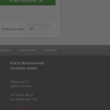
In den Warenkorb
Artikel pro Seite
ngungen
Impressum
Kontakt
PLATE Büromaterial
Vertriebs GmbH
Hilligenwarf 5
28865 Lilienthal
Tel: 04298 401-0
Fax: 04298 401-140
info@plate.de