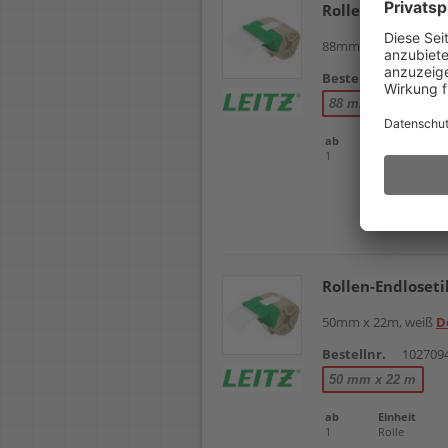
Rollen-Endloseti
88mm x 10m, Kunststo
Bestellnr.
102709
88 mm x 10 m
ab
Einheit
1
Rolle
Rollen-Endloseti
50mm x 22m, weiß
D
Bestellnr.
102709
50 mm x 22 m
ab
Einheit
1
Rolle