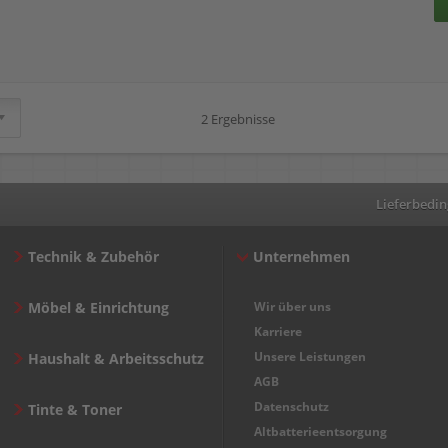
54 x 11 mm
88 mm x 22,00 m
2 Ergebnisse
Lieferbedi
Technik & Zubehör
Unternehmen
Möbel & Einrichtung
Wir über uns
Karriere
Unsere Leistungen
Haushalt & Arbeitsschutz
AGB
Datenschutz
Tinte & Toner
Altbatterieentsorgung